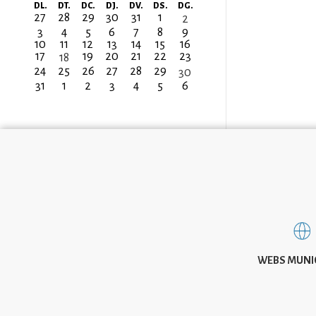
Paginació
DL.
DT.
DC.
DJ.
DV.
DS.
DG.
27
28
29
30
31
1
2
3
4
5
6
7
8
9
10
11
12
13
14
15
16
17
19
20
21
22
23
18
24
25
26
27
28
29
30
31
1
2
3
4
5
6
WEBS MUNI