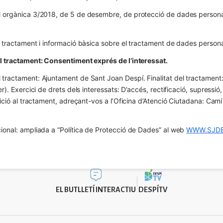
 orgànica 3/2018, de 5 de desembre, de protecció de dades personals
l tractament i informació bàsica sobre el tractament de dades persona
el tractament: Consentiment exprés de l’interessat.
tractament: Ajuntament de Sant Joan Despí. Finalitat del tractament:  
er). Exercici de drets dels interessats: D’accés, rectificació, supressió,
osició al tractament, adreçant-vos a l’Oficina d’Atenció Ciutadana: Cam
ional: ampliada a “Política de Protecció de Dades” al web 
WWW.SJDE
EL BUTLLETÍ INTERACTIU
DESPÍTV