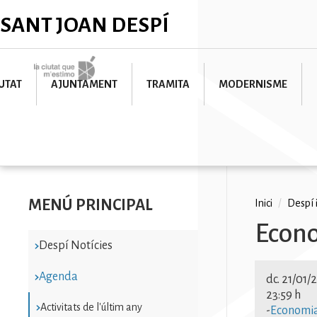
Vés
✕
SANT JOAN DESPÍ
al
contingut
Imatge
UTAT
AJUNTAMENT
TRAMITA
MODERNISME
MENÚ PRINCIPAL
Fil
Inici
/
Despí 
Econo
d'ariad
Despí Notícies
ocupa
Agenda
dc. 21/01/
consu
23:59 h
Activitats de l'últim any
-
Economia