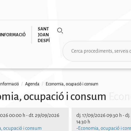
SANT
INFORMACIÓ
JOAN
DESPÍ
Cerca
informació
/
Agenda
/
Economia, ocupació i consum
mia, ocupació i consum
Econ
na
ció i consum Economia, ocup
2026 00:00 h
-
dt. 29/09/2026
dj. 17/09/2026 09:30 h
-
dj
m Economia, ocupació i co
14:30 h
, ocupació i consum
-
Economia, ocupació i co