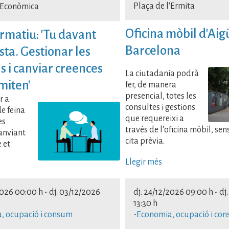
Plaça de l'Ermita
 Econòmica
Oficina mòbil d'Aig
ormatiu: 'Tu davant
Barcelona
ista. Gestionar les
 i canviar creences
La ciutadania podrà
imiten'
fer, de manera
presencial, totes les
r a
consultes i gestions
de feina
que requereixi a
es
través de l’oficina mòbil, sen
anviant
cita prèvia.
 et
Llegir més
2026 00:00 h
-
dj. 03/12/2026
dj. 24/12/2026 09:00 h
-
dj
13:30 h
, ocupació i consum
-
Economia, ocupació i co