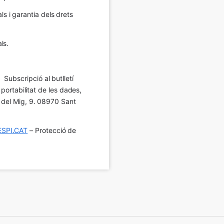
 i garantia dels drets 
ls.
Subscripció al butlletí 
 portabilitat de les dades, 
í del Mig, 9. 08970 Sant 
SPI.CAT
 – Protecció de 