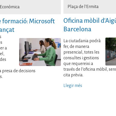
Plaça de l'Ermita
 Econòmica
Oficina mòbil d'Aig
e formació: Microsoft
Barcelona
ançat
s
La ciutadania podrà
es
fer, de manera
er a
presencial, totes les
el,
consultes i gestions
ades
que requereixi a
través de l’oficina mòbil, sen
a presa de decisions
cita prèvia.
s.
Llegir més