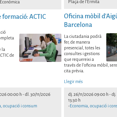
Plaça de l'Ermita
 Econòmica
Oficina mòbil d'Aig
e formació: ACTIC
Barcelona
ció
La ciutadania podrà
completa
fer, de manera
presencial, totes les
 la
consultes i gestions
ACTIC de
que requereixi a
través de l’oficina mòbil, sen
cita prèvia.
Llegir més
2026 00:00 h
-
dl. 30/11/2026
dj. 26/11/2026 09:00 h
-
dj.
13:30 h
, ocupació i consum
-
Economia, ocupació i co