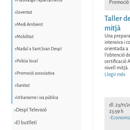
Promoció
Joventut
Taller d
Medi Ambient
mitjà
Una prepara
Mobilitat
intensiva i 
orientada a
Nadal a Sant Joan Despí
l’obtenció de
Policia local
certificació 
nivell mitjà.
Promoció associativa
Llegir més
Sanitat
Urbanisme i via pública
dl. 23/11/
Despí Televisió
23:59 h
-
Economia
El butlletí