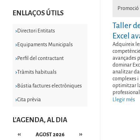
Promoció
ENLLAÇOS ÚTILS
Taller d
Directori Entitats
Excel av
Adquireix le
Equipaments Municipals
competènci
avançades p
Perfil del contractant
dominar Exc
analitzar d
Tràmits habituals
complexes i
optimitzar l
Bústia factures electròniques
professional
Cita prèvia
Llegir més
L'AGENDA, AL DIA
‹‹
››
AGOST 2026