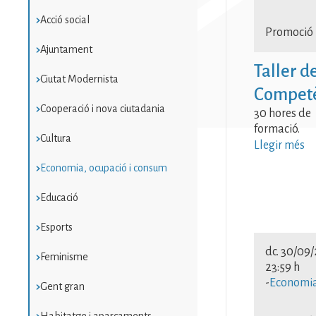
Econo
Acció social
Promoció
ocupa
Ajuntament
Taller d
consu
Ciutat Modernista
Competèn
Econo
Cooperació i nova ciutadania
30 hores de
formació.
ocupa
Cultura
Llegir més
Economia, ocupació i consum
consu
Educació
Econo
Esports
dc. 30/09
Feminisme
23:59 h
-
Economia
Gent gran
Habitatge i aparcaments