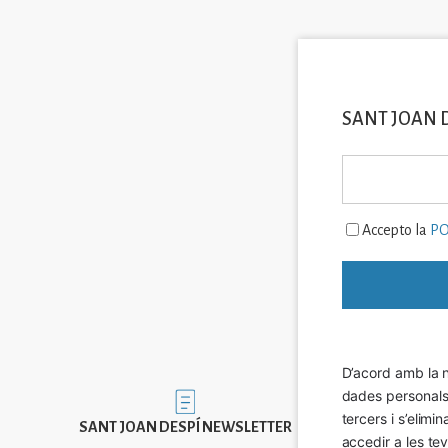
SANT JOAN 
Accepto la
PO
D’acord amb la n
dades personals a
Imatge
tercers i s’elimi
SANT JOAN DESPÍ NEWSLETTER
accedir a les tev