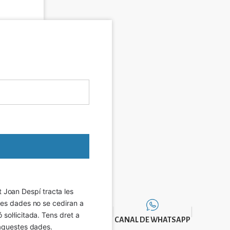
Joan Despí tracta les 
eves dades no se cediran a 
sol·licitada. Tens dret a 
CANAL DE WHATSAPP
e aquestes dades.