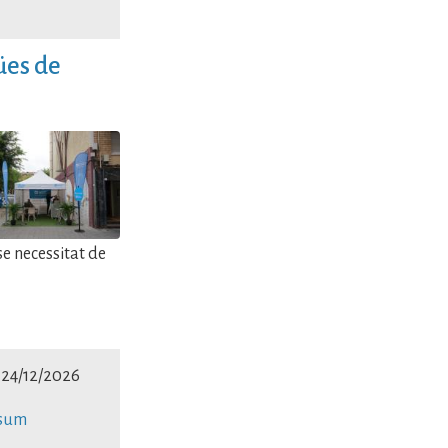
ües de
se necessitat de
. 24/12/2026
nsum