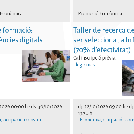
mia, ocupació i consum Eco
 Econòmica
Promoció Econòmica
ció i consum Economia, ocup
e formació:
Taller de recerca d
m Economia, ocupació i co
cies digitals
ser seleccionat a In
mia, ocupació i consum Eco
(70% d’efectivitat)
ció i consum Economia, ocup
Cal inscripció prèvia.
Llegir més
m Economia, ocupació i co
mia, ocupació i consum
/2026 00:00 h
-
dv. 30/10/2026
dj. 22/10/2026 09:00 h
-
dj
13:30 h
, ocupació i consum
-
Economia, ocupació i co