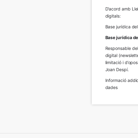
D’acord amb Llei
digitals:
Base jurídica de
Base jurídica d
Responsable del 
digital (newslett
limitació i d’op
Joan Despí.
Informació addic
dades