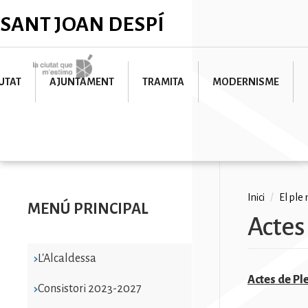
Vés
✕
SANT JOAN DESPÍ
al
contingut
Imatge
UTAT
AJUNTAMENT
TRAMITA
MODERNISME
Fil
Inici
/
El ple
MENÚ PRINCIPAL
Actes
d'ariad
L'Alcaldessa
Actes de Pl
Consistori 2023-2027