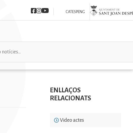
Imatge
Imatge
Imatge
Imatge
CAT
ESP
ENG
ENLLAÇOS
RELACIONATS
Video actes