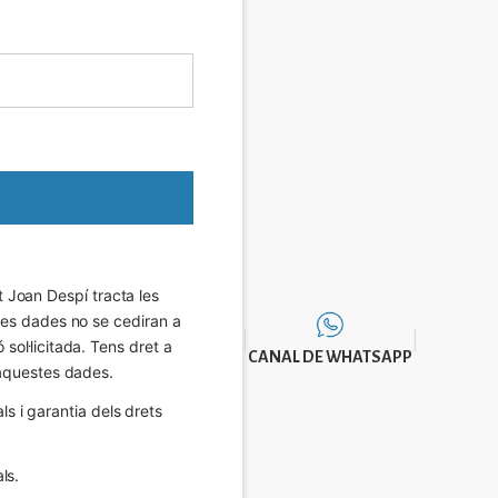
Joan Despí tracta les 
eves dades no se cediran a 
sol·licitada. Tens dret a 
CANAL DE WHATSAPP
e aquestes dades.
 i garantia dels drets 
ls.