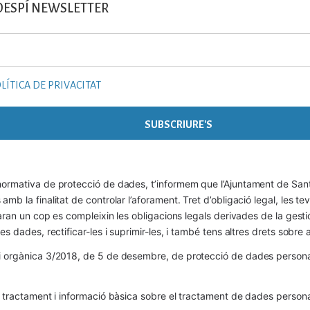
DESPÍ NEWSLETTER
LÍTICA DE PRIVACITAT
ormativa de protecció de dades, t’informem que l’Ajuntament de Sant 
mb la finalitat de controlar l’aforament. Tret d’obligació legal, les t
naran un cop es compleixin les obligacions legals derivades de la gestió 
es dades, rectificar-les i suprimir-les, i també tens altres drets sobr
 orgànica 3/2018, de 5 de desembre, de protecció de dades personals
l tractament i informació bàsica sobre el tractament de dades persona