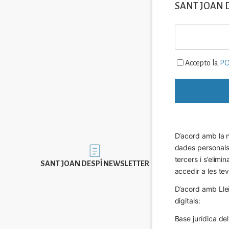
SANT JOAN 
Accepto la
PO
D’acord amb la n
dades personals a
Imatge
tercers i s’elimi
SANT JOAN DESPÍ NEWSLETTER
accedir a les tev
D’acord amb Llei
digitals:
Base jurídica de