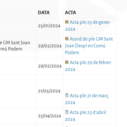
DATA
ACTA
Fitxer
Acta ple 25 de gener
25/01/2024
2024
Fitxer
Acord de ple GM Sant
le GM Sant Joan
29/02/2024
Joan Despí en Comú
Comú Podem
Podem
Fitxer
Acta ple 29 de febrer
29/02/2024
2024
21/03/2024
Fitxer
Acta ple 21 de març
2024
Fitxer
Acta ple 25 d'abril
25/04/2024
2024