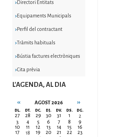
Directori Entitats
Equipaments Municipals
Perfil del contractant
Tràmits habituals
Bústia factures electròniques
Cita prèvia
L'AGENDA, AL DIA
‹‹
››
AGOST 2026
Paginació
DL.
DT.
DC.
DJ.
DV.
DS.
DG.
27
28
29
30
31
1
2
3
4
5
6
7
8
9
10
11
12
13
14
15
16
17
19
20
21
22
23
18