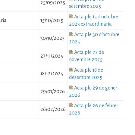
25/09/2025
setembre 2025
Fitxer
Acta ple 15 d'octubre
ria
15/10/2025
2025 extraordinària
Fitxer
Acta ple 30 d'octubre
30/10/2025
2025
Fitxer
Acta ple 27 de
27/11/2025
novembre 2025
Fitxer
Acta ple 18 de
18/12/2025
desembre 2025
Fitxer
Acta ple 29 de gener
29/01/2026
2026
Fitxer
Acta ple 26 de febrer
26/02/2026
2026