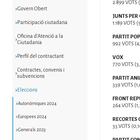
2.899 VOTS 
Govern Obert
JUNTS PER 
Participació ciutadana
1.189 VOTS 
Oficina d'Atenció a la
PARTIT POP
Ciutadania
992 VOTS (4
Perfil del contractant
VOX
770 VOTS (3
Contractes, convenis i
subvencions
PARTIT AN
339 VOTS (1
Eleccions
FRONT REP
Autonòmiques 2024
264 VOTS (1
Europees 2024
RECORTES 
33 VOTS (0,
Generals 2023