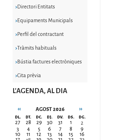
Directori Entitats
Equipaments Municipals
Perfil del contractant
Tràmits habituals
Bústia factures electròniques
Cita prèvia
L'AGENDA, AL DIA
‹‹
››
AGOST 2026
Paginació
DL.
DT.
DC.
DJ.
DV.
DS.
DG.
27
28
29
30
31
1
2
3
4
5
6
7
8
9
10
11
12
13
14
15
16
17
19
20
21
22
23