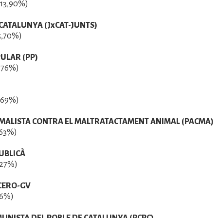
(13,90%)
CATALUNYA (JxCAT-JUNTS)
(5,70%)
ULAR (PP)
,76%)
,69%)
IMALISTA CONTRA EL MALTRATACTAMENT ANIMAL (PACMA)
,63%)
UBLICÀ
,27%)
CERO-GV
16%)