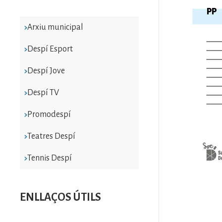
Arxiu municipal
Despí Esport
Despí Jove
Despí TV
Promodespí
Teatres Despí
Tennis Despí
ENLLAÇOS ÚTILS