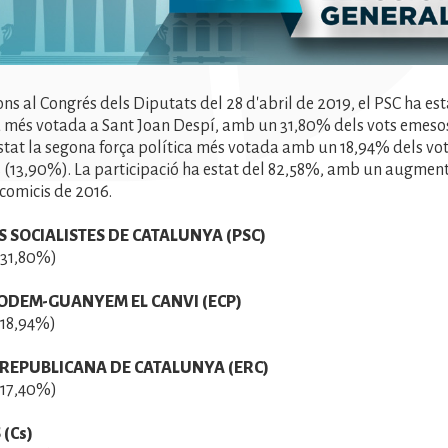
ons al Congrés dels Diputats del 28 d'abril de 2019, el PSC ha est
 més votada a Sant Joan Despí, amb un 31,80% dels vots emes
estat la segona força política més votada amb un 18,94% dels vot
s (13,90%). La participació ha estat del 82,58%, amb un augment
 comicis de 2016.
S SOCIALISTES DE CATALUNYA (PSC)
(31,80%)
ODEM-GUANYEM EL CANVI (ECP)
(18,94%)
REPUBLICANA DE CATALUNYA (ERC)
(17,40%)
(Cs)