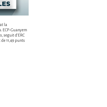
at la
os. ECP-Guanyem
s, seguit d'ERC
 de 11,49 punts