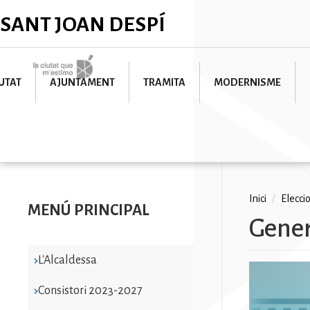
Vés
✕
SANT JOAN DESPÍ
al
contingut
Imatge
UTAT
AJUNTAMENT
TRAMITA
MODERNISME
Fil
Inici
/
Elecci
MENÚ PRINCIPAL
Gener
d'ariad
L'Alcaldessa
Consistori 2023-2027