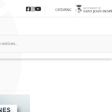
Imatge
Imatge
Imatge
Imatge
CAT
ESP
ENG