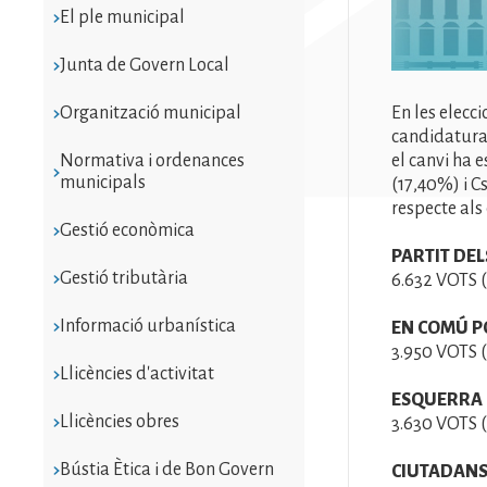
El ple municipal
Junta de Govern Local
Organització municipal
En les elecci
candidatura
Normativa i ordenances
el canvi ha 
municipals
(17,40%) i C
respecte als
Gestió econòmica
PARTIT DEL
Gestió tributària
6.632 VOTS 
Informació urbanística
EN COMÚ P
3.950 VOTS 
Llicències d'activitat
ESQUERRA 
Llicències obres
3.630 VOTS 
Bústia Ètica i de Bon Govern
CIUTADANS 