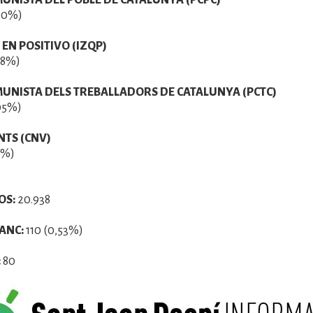
UNISTA DEL POBLE DE CATALUNYA (PCPC)
10%)
EN POSITIVO (IZQP)
08%)
MUNISTA DELS TREBALLADORS DE CATALUNYA (PCTC)
05%)
TS (CNV)
1%)
OS:
20.938
ANC:
110 (0,53%)
:
80