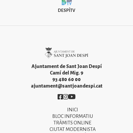
DESPÍTV
Imatge
Ajuntament de Sant Joan Despí
Camí del Mig. 9
93 480 60 00
ajuntament@santjoandespi.cat
Imatge
Imatge
Imatge
INICI
Primer
BLOC INFORMATIU
menú
TRÀMITS ONLINE
CIUTAT MODERNISTA
del