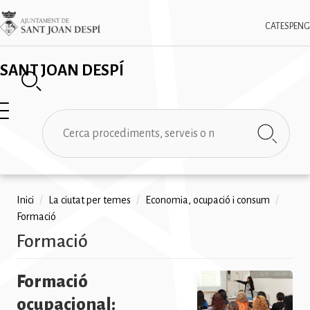
Vés
✕
Imatge
al
CAT
ESP
ENG
contingut
SANT JOAN DESPÍ
Cerca
Fil
Inici
/
La ciutat per temes
/
Economia, ocupació i consum
/
Formació
d'ariadna
Formació
Formació
ocupacional: