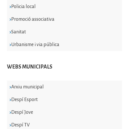
Policia local
Promoció associativa
Sanitat
Urbanisme i via pública
WEBS MUNICIPALS
Arxiu municipal
Despí Esport
Despí Jove
Despí TV