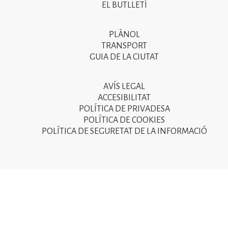
EL BUTLLETÍ
peu
de
PLÀNOL
Segon
pàgina
TRANSPORT
menú
GUIA DE LA CIUTAT
2025
del
peu
AVÍS LEGAL
Tercer
ACCESIBILITAT
de
menú
POLÍTICA DE PRIVADESA
pàgina
POLÍTICA DE COOKIES
del
POLÍTICA DE SEGURETAT DE LA INFORMACIÓ
2025
peu
de
pàgina
2025
© Ajuntament de Sant Joan Despí 2015 - Camí del Mig, 9
08970 Sant Joan Despí - NIF: P-0821600-D