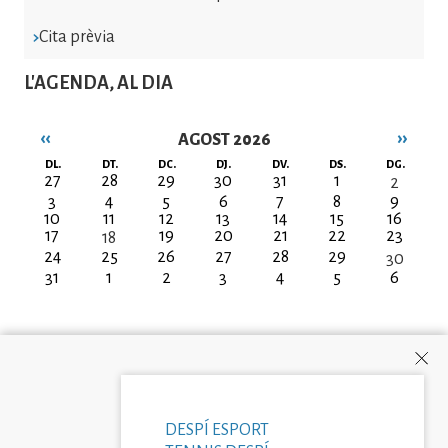
Cita prèvia
L'AGENDA, AL DIA
‹‹
››
AGOST 2026
Paginació
DL.
DT.
DC.
DJ.
DV.
DS.
DG.
27
28
29
30
31
1
2
3
4
5
6
7
8
9
10
11
12
13
14
15
16
17
19
20
21
22
23
18
24
25
26
27
28
29
30
31
1
2
3
4
5
6
DESPÍ ESPORT