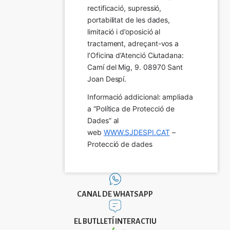
rectificació, supressió, 
portabilitat de les dades, 
limitació i d’oposició al 
tractament, adreçant-vos a 
l’Oficina d’Atenció Ciutadana: 
Camí del Mig, 9. 08970 Sant 
Joan Despí.
Informació addicional: ampliada 
a “Política de Protecció de 
Dades” al 
web 
WWW.SJDESPI.CAT
 – 
Protecció de dades
CANAL DE WHATSAPP
EL BUTLLETÍ INTERACTIU