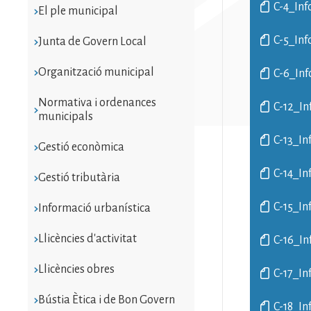
C-4_Inf
El ple municipal
C-5_Inf
Junta de Govern Local
Organització municipal
C-6_Inf
Normativa i ordenances
C-12_In
municipals
C-13_In
Gestió econòmica
C-14_In
Gestió tributària
C-15_In
Informació urbanística
Llicències d'activitat
C-16_In
Llicències obres
C-17_In
Bústia Ètica i de Bon Govern
C-18_In