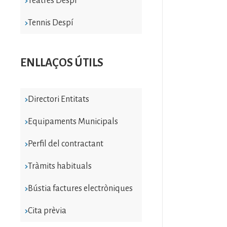
Teatres Despí
Tennis Despí
ENLLAÇOS ÚTILS
Directori Entitats
Equipaments Municipals
Perfil del contractant
Tràmits habituals
Bústia factures electròniques
Cita prèvia