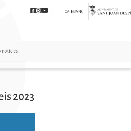
Imatge
Imatge
Imatge
Imatge
CAT
ESP
ENG
eis 2023