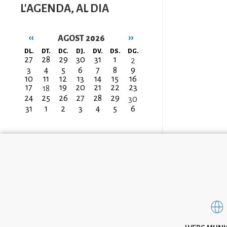
L'AGENDA, AL DIA
‹‹
››
AGOST 2026
Paginació
DL.
DT.
DC.
DJ.
DV.
DS.
DG.
27
28
29
30
31
1
2
3
4
5
6
7
8
9
10
11
12
13
14
15
16
17
19
20
21
22
23
18
24
25
26
27
28
29
30
31
1
2
3
4
5
6