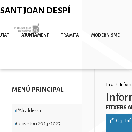
Vés
✕
SANT JOAN DESPÍ
al
contingut
Imatge
UTAT
AJUNTAMENT
TRAMITA
MODERNISME
Fil
Inici
/
Inform
MENÚ PRINCIPAL
Infor
d'ariad
FITXERS 
L'Alcaldessa
C-3_Inf
Consistori 2023-2027