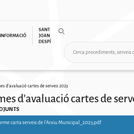
SANT
INFORMACIÓ
JOAN
DESPÍ
Cerca
es d'avaluació cartes de serveis 2023
mes d'avaluació cartes de serv
na
ADJUNTS
orme carta serveis de l'Arxiu Municipal_2023.pdf