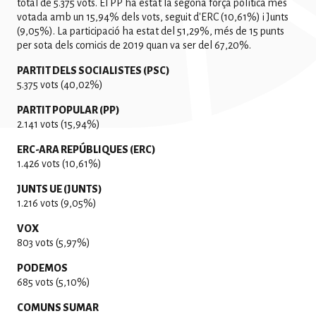
total de 5.375 vots. El PP ha estat la segona força política més
votada amb un 15,94% dels vots, seguit d'ERC (10,61%) i Junts
(9,05%). La participació ha estat del 51,29%, més de 15 punts
per sota dels comicis de 2019 quan va ser del 67,20%.
PARTIT DELS SOCIALISTES (PSC)
5.375 vots (40,02%)
PARTIT POPULAR (PP)
2.141 vots (15,94%)
ERC-ARA REPÚBLIQUES (ERC)
1.426 vots (10,61%)
JUNTS UE (JUNTS)
1.216 vots (9,05%)
VOX
803 vots (5,97%)
PODEMOS
685 vots (5,10%)
COMUNS SUMAR