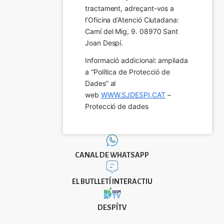
tractament, adreçant-vos a 
l’Oficina d’Atenció Ciutadana: 
Camí del Mig, 9. 08970 Sant 
Joan Despí.
Informació addicional: ampliada 
a “Política de Protecció de 
Dades” al 
web 
WWW.SJDESPI.CAT
 – 
Protecció de dades
CANAL DE WHATSAPP
EL BUTLLETÍ INTERACTIU
DESPÍTV