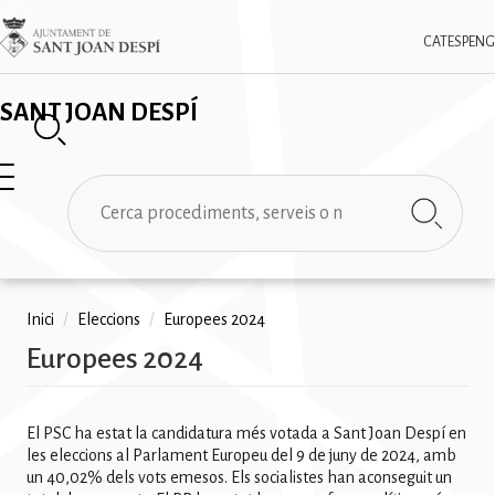
Vés
✕
Imatge
al
CAT
ESP
ENG
contingut
SANT JOAN DESPÍ
Cerca
Fil
Inici
/
Eleccions
/
Europees 2024
Europees 2024
d'ariadna
El PSC ha estat la candidatura més votada a Sant Joan Despí en
les eleccions al Parlament Europeu del 9 de juny de 2024, amb
un 40,02% dels vots emesos. Els socialistes han aconseguit un