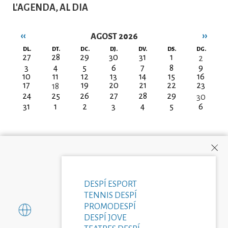
L'AGENDA, AL DIA
‹‹
››
AGOST 2026
Paginació
DL.
DT.
DC.
DJ.
DV.
DS.
DG.
27
28
29
30
31
1
2
3
4
5
6
7
8
9
10
11
12
13
14
15
16
17
19
20
21
22
23
18
24
25
26
27
28
29
30
31
1
2
3
4
5
6
DESPÍ ESPORT
TENNIS DESPÍ
PROMODESPÍ
DESPÍ JOVE