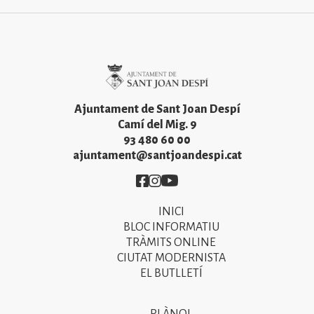
Imatge
Ajuntament de Sant Joan Despí
Camí del Mig. 9
93 480 60 00
ajuntament@santjoandespi.cat
Imatge
Imatge
Imatge
INICI
Primer
BLOC INFORMATIU
menú
TRÀMITS ONLINE
CIUTAT MODERNISTA
del
EL BUTLLETÍ
peu
de