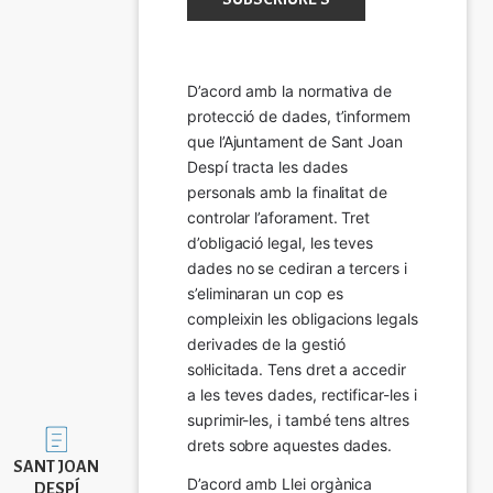
D’acord amb la normativa de 
protecció de dades, t’informem 
que l’Ajuntament de Sant Joan 
Despí tracta les dades 
personals amb la finalitat de 
controlar l’aforament. Tret 
d’obligació legal, les teves 
dades no se cediran a tercers i 
s’eliminaran un cop es 
compleixin les obligacions legals 
derivades de la gestió 
sol·licitada. Tens dret a accedir 
a les teves dades, rectificar-les i 
suprimir-les, i també tens altres 
Imatge
drets sobre aquestes dades.
SANT JOAN
D’acord amb Llei orgànica 
DESPÍ