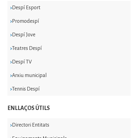
Despí Esport
Promodespí
Despí Jove
Teatres Despí
Despí TV
Arxiu municipal
Tennis Despí
ENLLAÇOS ÚTILS
Directori Entitats