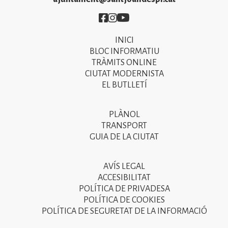
Imatge
Imatge
Imatge
INICI
Primer
BLOC INFORMATIU
menú
TRÀMITS ONLINE
CIUTAT MODERNISTA
del
EL BUTLLETÍ
peu
de
PLÀNOL
Segon
pàgina
TRANSPORT
menú
GUIA DE LA CIUTAT
2025
del
peu
AVÍS LEGAL
Tercer
ACCESIBILITAT
de
menú
POLÍTICA DE PRIVADESA
pàgina
POLÍTICA DE COOKIES
del
POLÍTICA DE SEGURETAT DE LA INFORMACIÓ
2025
peu