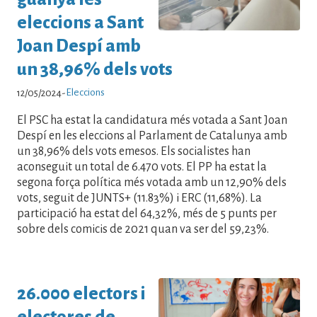
eleccions a Sant
Joan Despí amb
un 38,96% dels vots
Eleccions
12/05/2024
-
El PSC ha estat la candidatura més votada a Sant Joan
Despí en les eleccions al Parlament de Catalunya amb
un 38,96% dels vots emesos. Els socialistes han
aconseguit un total de 6.470 vots. El PP ha estat la
segona força política més votada amb un 12,90% dels
vots, seguit de JUNTS+ (11.83%) i ERC (11,68%). La
participació ha estat del 64,32%, més de 5 punts per
sobre dels comicis de 2021 quan va ser del 59,23%.
26.000 electors i
electores de