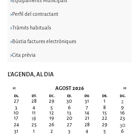
Equipaments Municipals
Perfil del contractant
Tràmits habituals
Bústia factures electròniques
Cita prèvia
L'AGENDA, AL DIA
‹‹
››
AGOST 2026
Paginació
DL.
DT.
DC.
DJ.
DV.
DS.
DG.
27
28
29
30
31
1
2
3
4
5
6
7
8
9
10
11
12
13
14
15
16
17
19
20
21
22
23
18
24
25
26
27
28
29
30
31
1
2
3
4
5
6