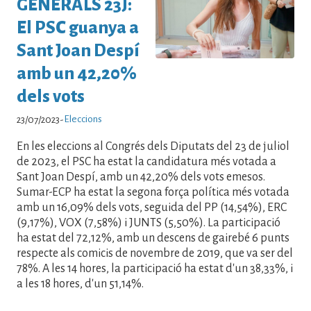
GENERALS 23J:
El PSC guanya a
Sant Joan Despí
amb un 42,20%
dels vots
Eleccions
23/07/2023
-
En les eleccions al Congrés dels Diputats del 23 de juliol
de 2023, el PSC ha estat la candidatura més votada a
Sant Joan Despí, amb un 42,20% dels vots emesos.
Sumar-ECP ha estat la segona força política més votada
amb un 16,09% dels vots, seguida del PP (14,54%), ERC
(9,17%), VOX (7,58%) i JUNTS (5,50%). La participació
ha estat del 72,12%, amb un descens de gairebé 6 punts
respecte als comicis de novembre de 2019, que va ser del
78%. A les 14 hores, la participació ha estat d'un 38,33%, i
a les 18 hores, d'un 51,14%.