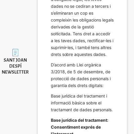
dades no se cediran a tercers i 
s’eliminaran un cop es 
compleixin les obligacions legals 
derivades de la gestió 
sol·licitada. Tens dret a accedir 
a les teves dades, rectificar-les i 
suprimir-les, i també tens altres 
Imatge
drets sobre aquestes dades.
SANT JOAN
D’acord amb Llei orgànica 
DESPÍ
3/2018, de 5 de desembre, de 
NEWSLETTER
protecció de dades personals i 
garantia dels drets digitals:
Base jurídica del tractament i 
informació bàsica sobre el 
tractament de dades personals.
Base jurídica del tractament: 
Consentiment exprés de 
l’interessat.