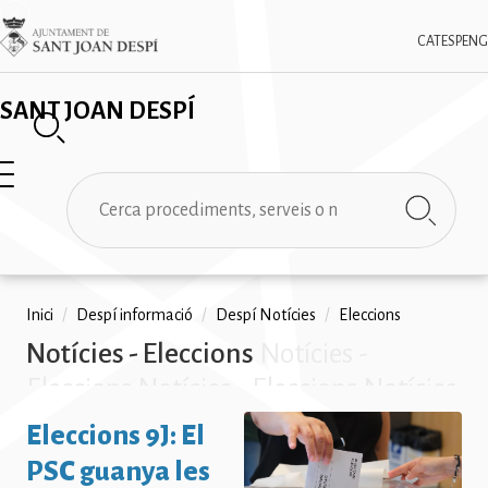
Vés
✕
Imatge
al
CAT
ESP
ENG
contingut
SANT JOAN DESPÍ
Cerca
Fil
Inici
/
Despí informació
/
Despí Notícies
/
Eleccions
Notícies - Eleccions
Notícies -
d'ariadna
Eleccions Notícies - Eleccions Notícies
- Eleccions Notícies - Eleccions
Eleccions 9J: El
Notícies - Eleccions Notícies -
PSC guanya les