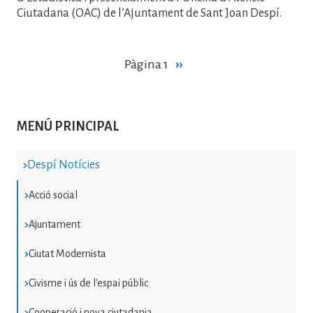
Ciutadana (OAC) de l’Ajuntament de Sant Joan Despí.
Paginació
Pàgina 1
Pàgina
››
següent
MENÚ PRINCIPAL
Despí Notícies
Acció social
Ajuntament
Ciutat Modernista
Civisme i ús de l'espai públic
Cooperació i nova ciutadania