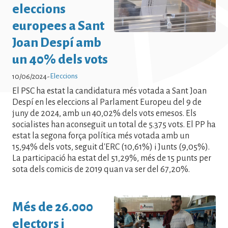
Eleccions Notícies - Eleccions Notícies
eleccions
- Eleccions Notícies - Eleccions
europees a Sant
Notícies - Eleccions Notícies -
Joan Despí amb
Eleccions Notícies - Eleccions
un 40% dels vots
Eleccions
10/06/2024
-
El PSC ha estat la candidatura més votada a Sant Joan
Despí en les eleccions al Parlament Europeu del 9 de
juny de 2024, amb un 40,02% dels vots emesos. Els
socialistes han aconseguit un total de 5.375 vots. El PP ha
estat la segona força política més votada amb un
15,94% dels vots, seguit d'ERC (10,61%) i Junts (9,05%).
La participació ha estat del 51,29%, més de 15 punts per
sota dels comicis de 2019 quan va ser del 67,20%.
Més de 26.000
electors i