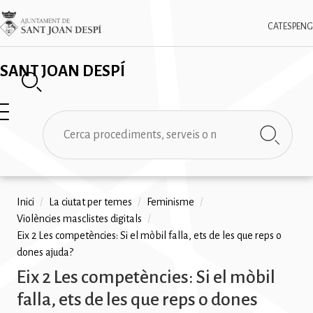
Vés
✕
Imatge
al
CAT
ESP
ENG
contingut
SANT JOAN DESPÍ
Cerca
Fil
Inici
/
La ciutat per temes
/
Feminisme
/
Violències masclistes digitals
/
d'ariadna
Eix 2 Les competències: Si el mòbil falla, ets de les que reps o
dones ajuda?
Eix 2 Les competències: Si el mòbil
falla, ets de les que reps o dones