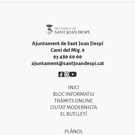
Imatge
Ajuntament de Sant Joan Despí
Camí del Mig. 9
93 480 60 00
ajuntament@santjoandespi.cat
Imatge
Imatge
Imatge
INICI
Primer
BLOC INFORMATIU
menú
TRÀMITS ONLINE
CIUTAT MODERNISTA
del
EL BUTLLETÍ
peu
de
PLÀNOL
Segon