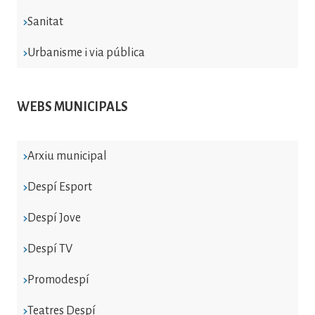
Sanitat
Urbanisme i via pública
WEBS MUNICIPALS
Arxiu municipal
Despí Esport
Despí Jove
Despí TV
Promodespí
Teatres Despí