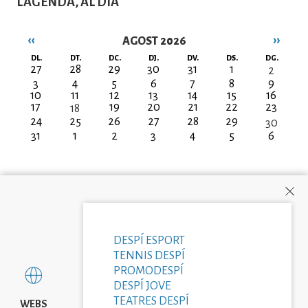
L'AGENDA, AL DIA
‹‹
››
AGOST 2026
Paginació
DL.
DT.
DC.
DJ.
DV.
DS.
DG.
27
28
29
30
31
1
2
3
4
5
6
7
8
9
10
11
12
13
14
15
16
17
19
20
21
22
23
18
24
25
26
27
28
29
30
31
1
2
3
4
5
6
DESPÍ ESPORT
TENNIS DESPÍ
PROMODESPÍ
DESPÍ JOVE
TEATRES DESPÍ
WEBS