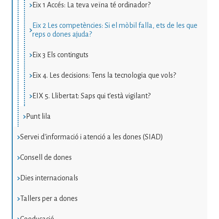
Eix 1 Accés: La teva veïna té ordinador?
Eix 2 Les competències: Si el mòbil falla, ets de les que
reps o dones ajuda?
Eix 3 Els continguts
Eix 4. Les decisions: Tens la tecnologia que vols?
EIX 5. Llibertat: Saps qui t’està vigilant?
Punt lila
Servei d'informació i atenció a les dones (SIAD)
Consell de dones
Dies internacionals
Tallers per a dones