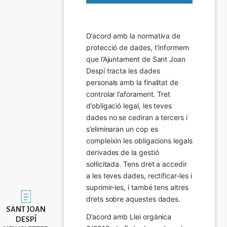
D’acord amb la normativa de 
protecció de dades, t’informem 
que l’Ajuntament de Sant Joan 
Despí tracta les dades 
personals amb la finalitat de 
controlar l’aforament. Tret 
d’obligació legal, les teves 
dades no se cediran a tercers i 
s’eliminaran un cop es 
compleixin les obligacions legals 
derivades de la gestió 
sol·licitada. Tens dret a accedir 
a les teves dades, rectificar-les i 
suprimir-les, i també tens altres 
Imatge
drets sobre aquestes dades.
SANT JOAN
D’acord amb Llei orgànica 
DESPÍ