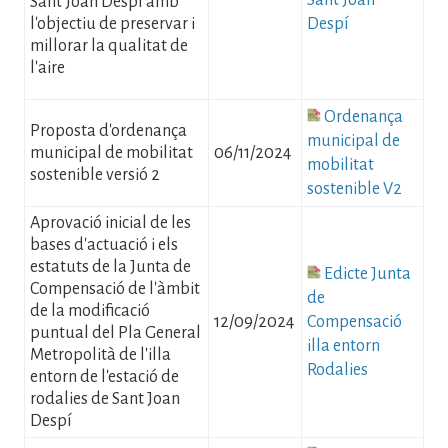
Sant Joan
Sant Joan Despí amb
l'objectiu de preservar i
Despí
millorar la qualitat de
l'aire
Fitxer
Ordenança
Proposta d'ordenança
municipal de
municipal de mobilitat
06/11/2024
mobilitat
sostenible versió 2
sostenible V2
Aprovació inicial de les
bases d'actuació i els
estatuts de la Junta de
Fitxer
Edicte Junta
Compensació de l'àmbit
de
de la modificació
12/09/2024
Compensació
puntual del Pla General
illa entorn
Metropolità de l'illa
Rodalies
entorn de l'estació de
rodalies de Sant Joan
Despí