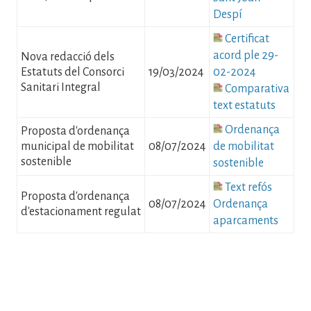
Despí
Fitxer
Certificat
acord ple 29-
Nova redacció dels
Estatuts del Consorci
19/03/2024
02-2024
Sanitari Integral
Fitxer
Comparativa
text estatuts
Fitxer
Ordenança
Proposta d'ordenança
municipal de mobilitat
08/07/2024
de mobilitat
sostenible
sostenible
Fitxer
Text refós
Proposta d'ordenança
08/07/2024
Ordenança
d'estacionament regulat
aparcaments