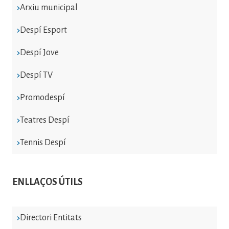
Arxiu municipal
Despí Esport
Despí Jove
Despí TV
Promodespí
Teatres Despí
Tennis Despí
ENLLAÇOS ÚTILS
Directori Entitats