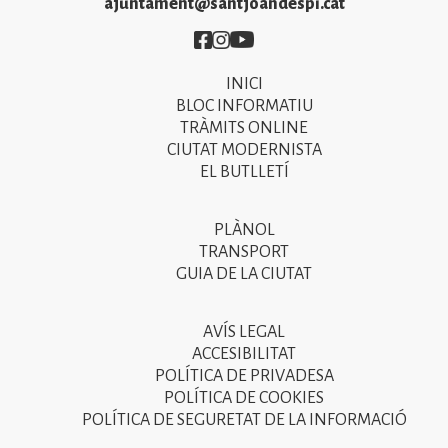
ajuntament@santjoandespi.cat
Imatge
Imatge
Imatge
INICI
Primer
BLOC INFORMATIU
menú
TRÀMITS ONLINE
CIUTAT MODERNISTA
del
EL BUTLLETÍ
peu
de
PLÀNOL
Segon
pàgina
TRANSPORT
menú
GUIA DE LA CIUTAT
2025
del
peu
AVÍS LEGAL
Tercer
ACCESIBILITAT
de
menú
POLÍTICA DE PRIVADESA
pàgina
POLÍTICA DE COOKIES
del
POLÍTICA DE SEGURETAT DE LA INFORMACIÓ
2025
peu