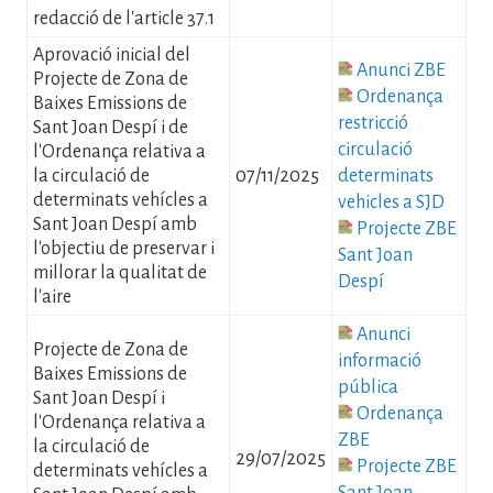
redacció de l'article 37.1
Aprovació inicial del
Fitxer
Anunci ZBE
Projecte de Zona de
Fitxer
Ordenança
Baixes Emissions de
restricció
Sant Joan Despí i de
circulació
l'Ordenança relativa a
la circulació de
07/11/2025
determinats
determinats vehícles a
vehicles a SJD
Sant Joan Despí amb
Fitxer
Projecte ZBE
l'objectiu de preservar i
Sant Joan
millorar la qualitat de
Despí
l'aire
Fitxer
Anunci
Projecte de Zona de
informació
Baixes Emissions de
pública
Sant Joan Despí i
Fitxer
Ordenança
l'Ordenança relativa a
ZBE
la circulació de
29/07/2025
Fitxer
Projecte ZBE
determinats vehícles a