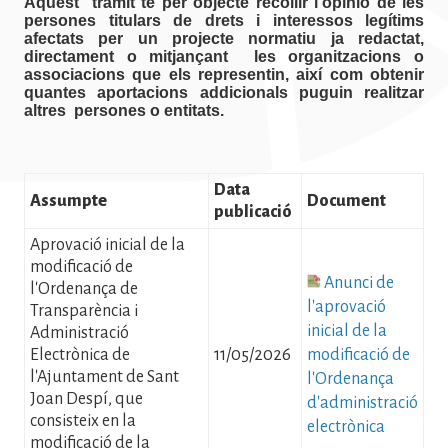
Aquest tràmit té per objecte recollir l’opinió de les
persones titulars de drets i interessos legítims
afectats per un projecte normatiu ja redactat,
directament o mitjançant les organitzacions o
associacions que els representin, així com obtenir
quantes aportacions addicionals puguin realitzar
altres persones o entitats.
Data
Assumpte
Document
publicació
Aprovació inicial de la
modificació de
Fitxer
Anunci de
l'Ordenança de
l'aprovació
Transparència i
inicial de la
Administració
Electrònica de
11/05/2026
modificació de
l'Ajuntament de Sant
l'Ordenança
Joan Despí, que
d'administració
consisteix en la
electrònica
modificació de la