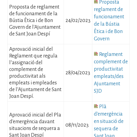
Fitxer
Proposta
Proposta de reglament
reglament de
de funcionament de la
funcionament
Bústia Ètica i de Bon
24/02/2023
de la Bústia
Govern de l'Ajuntament
Ètica i de Bon
de Sant Joan Despí
Govern
Aprovació inicial del
Fitxer
Reglament
Reglament que regula
complement de
l’assignació del
productivitat
complement de
28/04/2023
productivitat als
empleats/des
empleats i empleades
Ajuntament
de l’Ajuntament de Sant
SJD
Joan Despí.
Fitxer
Plà
d'emergència
Aprovació inicial del Pla
en situació de
d'emergència davant
08/11/2023
situacions de sequera a
sequera de
Sant Joan Despí
Sant Joan