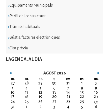
Equipaments Municipals
Perfil del contractant
Tràmits habituals
Bústia factures electròniques
Cita prèvia
L'AGENDA, AL DIA
‹‹
››
AGOST 2026
Paginació
DL.
DT.
DC.
DJ.
DV.
DS.
DG.
27
28
29
30
31
1
2
3
4
5
6
7
8
9
10
11
12
13
14
15
16
17
19
20
21
22
23
18
24
25
26
27
28
29
30
31
1
2
3
4
5
6