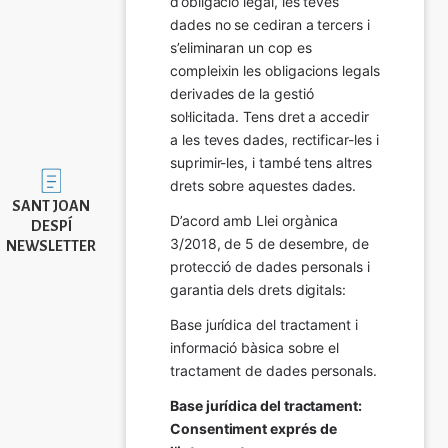
d’obligació legal, les teves 
dades no se cediran a tercers i 
s’eliminaran un cop es 
compleixin les obligacions legals 
derivades de la gestió 
sol·licitada. Tens dret a accedir 
a les teves dades, rectificar-les i 
suprimir-les, i també tens altres 
Imatge
drets sobre aquestes dades.
SANT JOAN
D’acord amb Llei orgànica 
DESPÍ
3/2018, de 5 de desembre, de 
NEWSLETTER
protecció de dades personals i 
garantia dels drets digitals:
Base jurídica del tractament i 
informació bàsica sobre el 
tractament de dades personals.
Base jurídica del tractament: 
Consentiment exprés de 