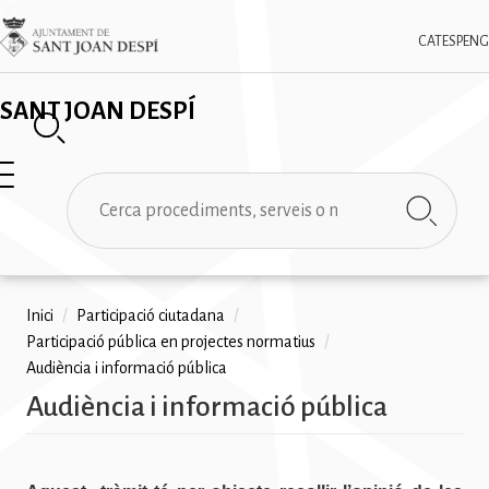
Vés
✕
Imatge
al
CAT
ESP
ENG
contingut
SANT JOAN DESPÍ
Cerca
Fil
Inici
/
Participació ciutadana
/
Participació pública en projectes normatius
/
d'ariadna
Audiència i informació pública
Audiència i informació pública