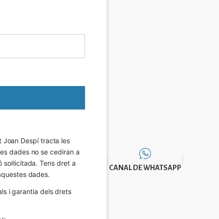
Joan Despí tracta les 
eves dades no se cediran a 
sol·licitada. Tens dret a 
CANAL DE WHATSAPP
e aquestes dades.
 i garantia dels drets 