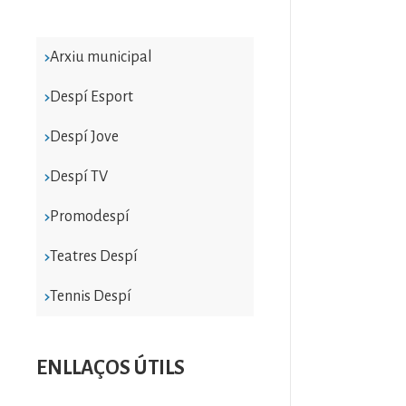
Arxiu municipal
Despí Esport
Despí Jove
Despí TV
Promodespí
Teatres Despí
Tennis Despí
ENLLAÇOS ÚTILS