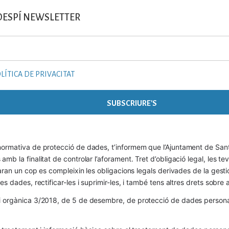
DESPÍ NEWSLETTER
LÍTICA DE PRIVACITAT
ormativa de protecció de dades, t’informem que l’Ajuntament de Sant 
mb la finalitat de controlar l’aforament. Tret d’obligació legal, les t
naran un cop es compleixin les obligacions legals derivades de la gestió 
es dades, rectificar-les i suprimir-les, i també tens altres drets sobr
 orgànica 3/2018, de 5 de desembre, de protecció de dades personals