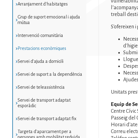
vulnerabilita
Arranjament d'habitatges
l’acompanya
treball desti
Grup de suport emocional i ajuda
mútua
S'ofereixen i
Intervenció comunitària
Necess
d'higie
Prestacions econòmiques
Submin
Llogue
Servei d'ajuda a domicili
Despes
Necess
Servei de suport a la dependència
Ajudes
Servei de teleassistència
Unitats pres
Servei de transport adaptat
Equip de Se
esporàdic
Centre Cívic
Passeig del 
Servei de transport adaptat fix
Horari d'aten
Correu elect
Targeta d'aparcament per a
persones amb mobilitat reduïda