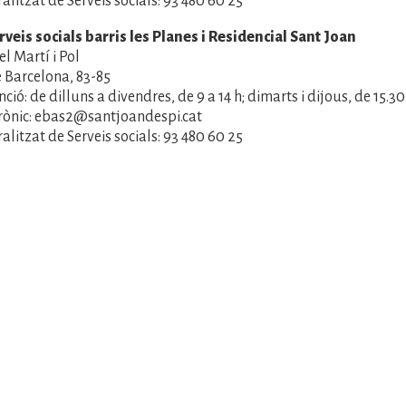
alitzat de Serveis socials: 93 480 60 25
veis socials barris les Planes i Residencial Sant Joan
l Martí i Pol
 Barcelona, 83-85
ció: de dilluns a divendres, de 9 a 14 h; dimarts i dijous, de 15.30
trònic: ebas2@santjoandespi.cat
alitzat de Serveis socials: 93 480 60 25