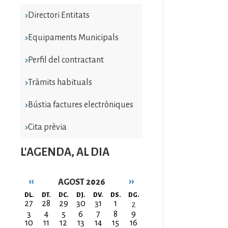
Directori Entitats
Equipaments Municipals
Perfil del contractant
Tràmits habituals
Bústia factures electròniques
Cita prèvia
L'AGENDA, AL DIA
‹‹
››
AGOST 2026
Paginació
DL.
DT.
DC.
DJ.
DV.
DS.
DG.
27
28
29
30
31
1
2
3
4
5
6
7
8
9
10
11
12
13
14
15
16