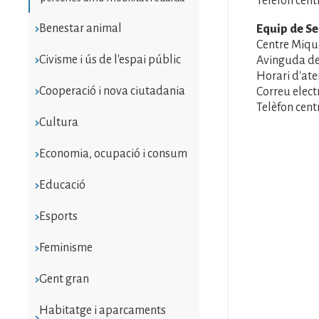
Telèfon centr
Benestar animal
Equip de Ser
Centre Mique
Civisme i ús de l'espai públic
Avinguda de
Horari d'aten
Cooperació i nova ciutadania
Correu elec
Telèfon centr
Cultura
Economia, ocupació i consum
Educació
Esports
Feminisme
Gent gran
Habitatge i aparcaments