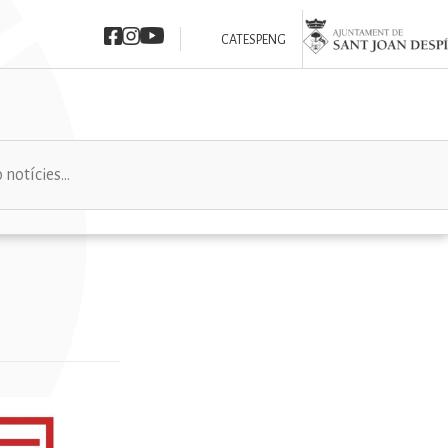
Imatge
Imatge
Imatge
Imatge
CAT
ESP
ENG