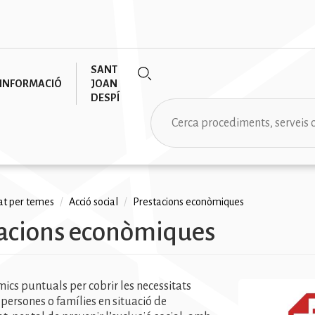
SANT
INFORMACIÓ
JOAN
DESPÍ
Cerca
tat per temes
/
Acció social
/
Prestacions econòmiques
acions econòmiques
na
ics puntuals per cobrir les necessitats
persones o famílies en situació de