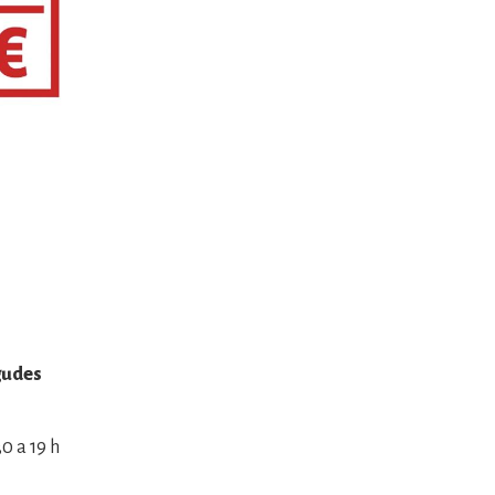
egudes
30 a 19 h