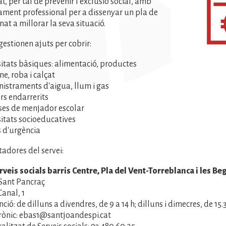
t, per tal de prevenir l’exclusió social, amb
ment professional per a dissenyar un pla de
nat a millorar la seva situació.
 gestionen ajuts per cobrir:
itats bàsiques: alimentació, productes
ne, roba i calçat
istraments d'aigua, llum i gas
rs endarrerits
es de menjador escolar
itats socioeducatives
 d'urgència
tadores del servei:
rveis socials barris Centre, Pla del Vent-Torreblanca i les B
 Sant Pancraç
Canal, 1
ció: de dilluns a divendres, de 9 a 14 h; dilluns i dimecres, de 15.
rònic: ebas1@santjoandespi.cat