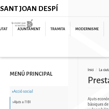
Vés
✕
SANT JOAN DESPÍ
al
contingut
Imatge
UTAT
AJUNTAMENT
TRAMITA
MODERNISME
Fil
Inici
/
La ciu
MENÚ PRINCIPAL
Prest
d'ariad
Acció social
Ajuts econòm
Ajuts a l'IBI
bàsiques de 