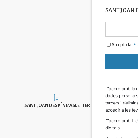
SANT JOAN 
Accepto la
PO
D’acord amb la n
dades personals a
Imatge
tercers i s’elimi
SANT JOAN DESPÍ NEWSLETTER
accedir a les tev
D’acord amb Llei
digitals: