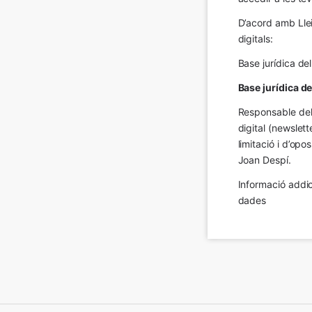
D’acord amb Llei
digitals:
Base jurídica de
Base jurídica d
Responsable del 
digital (newslett
limitació i d’op
Joan Despí.
Informació addic
dades