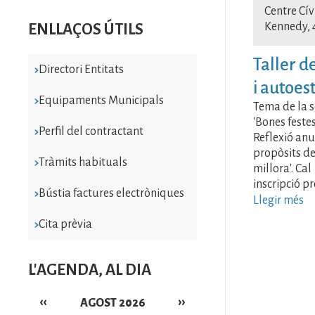
Centre Cív
Kennedy, 
ENLLAÇOS ÚTILS
Taller d
Directori Entitats
i autoes
Equipaments Municipals
Tema de la s
'Bones feste
Perfil del contractant
Reflexió anu
propòsits d
Tràmits habituals
millora'. Cal
inscripció pr
Bústia factures electròniques
Llegir més
Cita prèvia
L'AGENDA, AL DIA
‹‹
››
AGOST 2026