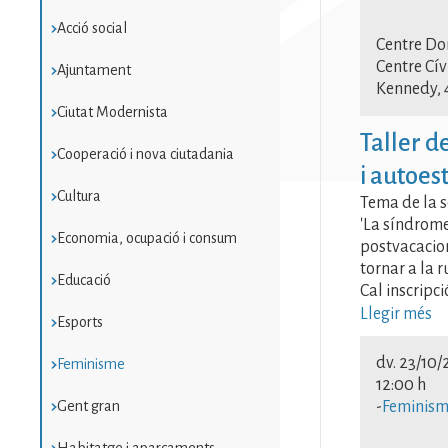
Femi
Acció social
Centre Do
Femi
Centre Cív
Ajuntament
Kennedy, 
Ciutat Modernista
Taller d
Cooperació i nova ciutadania
i autoes
Cultura
Tema de la s
'La síndrom
Economia, ocupació i consum
postvacacio
tornar a la r
Educació
Cal inscripci
Llegir més
Esports
dv. 23/10/
Feminisme
12:00 h
Gent gran
-
Feminis
Habitatge i aparcaments