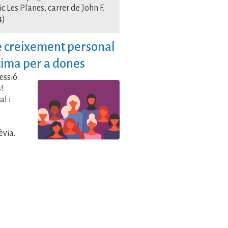
ic Les Planes, carrer de John F.
4)
e creixement personal
tima per a dones
essió:
s!
al i
e
èvia.