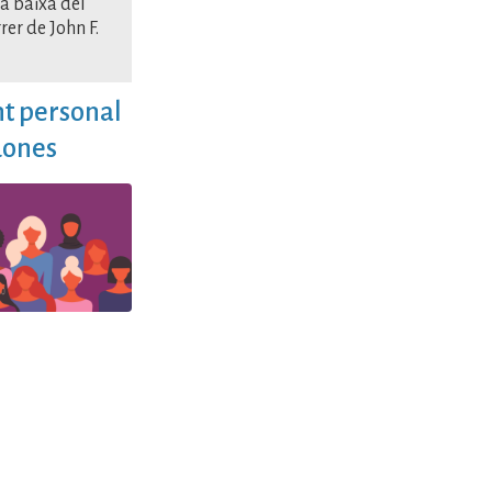
a baixa del
rer de John F.
nt personal
dones