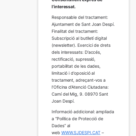
l’interessat.
Responsable del tractament: 
Ajuntament de Sant Joan Despí. 
Finalitat del tractament:  
Subscripció al butlletí digital 
(newsletter). Exercici de drets 
dels interessats: D’accés, 
rectificació, supressió, 
portabilitat de les dades, 
limitació i d’oposició al 
tractament, adreçant-vos a 
l’Oficina d’Atenció Ciutadana: 
Camí del Mig, 9. 08970 Sant 
Joan Despí.
Informació addicional: ampliada 
a “Política de Protecció de 
Dades” al 
web 
WWW.SJDESPI.CAT
 – 