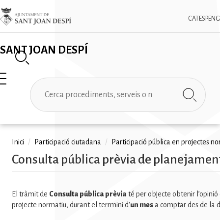
Vés
✕
Imatge
al
CAT
ESP
ENG
contingut
SANT JOAN DESPÍ
Cerca
Fil
Inici
/
Participació ciutadana
/
Participació pública en projectes n
Consulta pública prèvia de planejament
d'ariadna
El tràmit de
Consulta pública prèvia
té per objecte obtenir l’opinió
projecte normatiu, durant el terrmini d'
un mes
a comptar des de la da