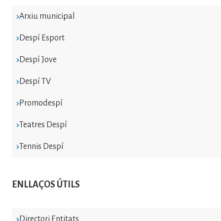
Arxiu municipal
Despí Esport
Despí Jove
Despí TV
Promodespí
Teatres Despí
Tennis Despí
ENLLAÇOS ÚTILS
Directori Entitats