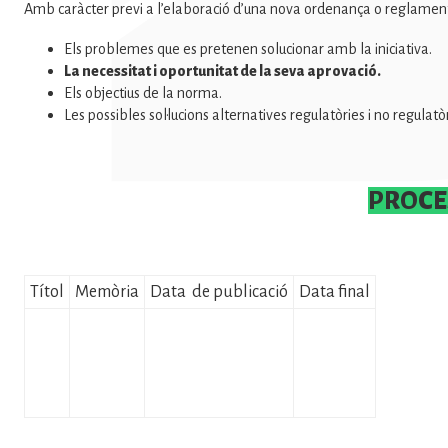
Amb caràcter previ a l’elaboració d’una nova ordenança o reglament m
Els problemes que es pretenen solucionar amb la iniciativa.
La necessitat i oportunitat de la seva aprovació.
Els objectius de la norma.
Les possibles sol·lucions alternatives regulatòries i no regulatòr
PROCE
Títol
Memòria
Data de publicació
Data final