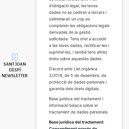
d’obligació legal, les teves 
dades no se cediran a tercers i 
s’eliminaran un cop es 
compleixin les obligacions legals 
derivades de la gestió 
sol·licitada. Tens dret a accedir 
a les teves dades, rectificar-les i 
suprimir-les, i també tens altres 
Imatge
drets sobre aquestes dades.
SANT JOAN
D’acord amb Llei orgànica 
DESPÍ
3/2018, de 5 de desembre, de 
NEWSLETTER
protecció de dades personals i 
garantia dels drets digitals:
Base jurídica del tractament i 
informació bàsica sobre el 
tractament de dades personals.
Base jurídica del tractament: 
Consentiment exprés de 