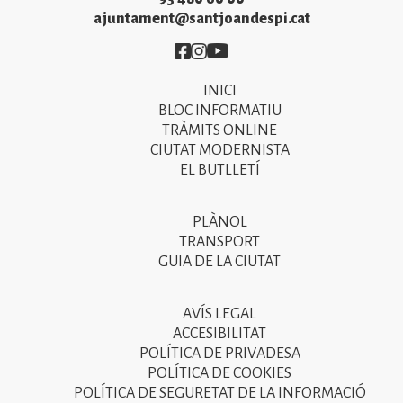
ajuntament@santjoandespi.cat
Imatge
Imatge
Imatge
INICI
Primer
BLOC INFORMATIU
menú
TRÀMITS ONLINE
CIUTAT MODERNISTA
del
EL BUTLLETÍ
peu
de
PLÀNOL
Segon
pàgina
TRANSPORT
menú
GUIA DE LA CIUTAT
2025
del
peu
AVÍS LEGAL
Tercer
ACCESIBILITAT
de
menú
POLÍTICA DE PRIVADESA
pàgina
POLÍTICA DE COOKIES
del
POLÍTICA DE SEGURETAT DE LA INFORMACIÓ