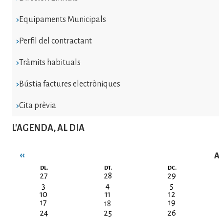
Equipaments Municipals
Perfil del contractant
Tràmits habituals
Bústia factures electròniques
Cita prèvia
L'AGENDA, AL DIA
‹‹
A
Paginació
DL.
DT.
DC.
27
28
29
3
4
5
10
11
12
17
19
18
24
25
26