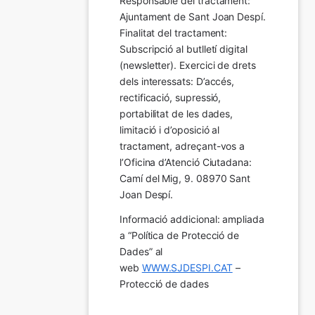
Responsable del tractament: 
Ajuntament de Sant Joan Despí. 
Finalitat del tractament:  
Subscripció al butlletí digital 
(newsletter). Exercici de drets 
dels interessats: D’accés, 
rectificació, supressió, 
portabilitat de les dades, 
limitació i d’oposició al 
tractament, adreçant-vos a 
l’Oficina d’Atenció Ciutadana: 
Camí del Mig, 9. 08970 Sant 
Joan Despí.
Informació addicional: ampliada 
a “Política de Protecció de 
Dades” al 
web 
WWW.SJDESPI.CAT
 – 
Protecció de dades