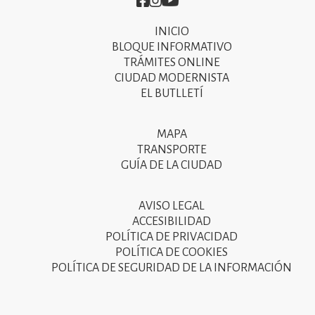
Imatge
Imatge
Imatge
INICIO
Primer
BLOQUE INFORMATIVO
menú
TRÁMITES ONLINE
CIUDAD MODERNISTA
del
EL BUTLLETÍ
peu
de
MAPA
Segon
pàgina
TRANSPORTE
menú
GUÍA DE LA CIUDAD
2025
del
peu
AVISO LEGAL
Tercer
ACCESIBILIDAD
de
menú
POLÍTICA DE PRIVACIDAD
pàgina
POLÍTICA DE COOKIES
del
POLÍTICA DE SEGURIDAD DE LA INFORMACIÓN
2025
peu
de