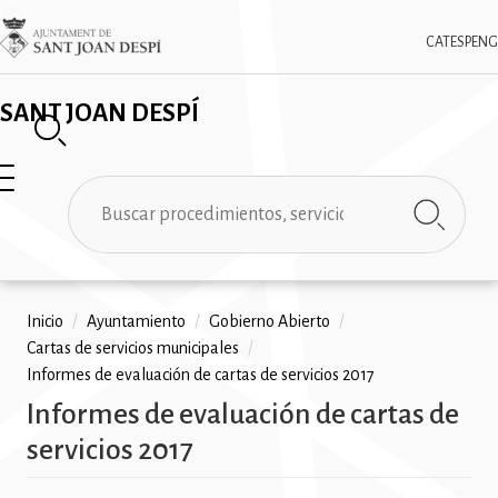
Pasar
✕
Imatge
al
CAT
ESP
ENG
contenido
principal
SANT JOAN DESPÍ
Buscar
Ruta
Inicio
/
Ayuntamiento
/
Gobierno Abierto
/
Cartas de servicios municipales
/
de
Informes de evaluación de cartas de servicios 2017
navegación
Informes de evaluación de cartas de
servicios 2017