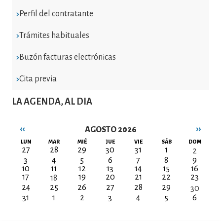
Perfil del contratante
Trámites habituales
Buzón facturas electrónicas
Cita previa
LA AGENDA, AL DIA
‹‹
››
AGOSTO 2026
Paginación
LUN
MAR
MIÉ
JUE
VIE
SÁB
DOM
27
28
29
30
31
1
2
3
4
5
6
7
8
9
10
11
12
13
14
15
16
17
19
20
21
22
23
18
24
25
26
27
28
29
30
31
1
2
3
4
5
6