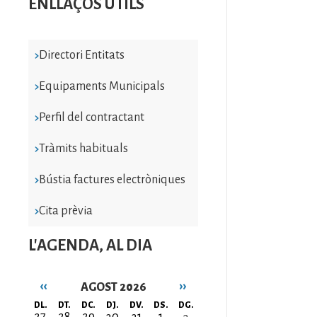
ENLLAÇOS ÚTILS
Directori Entitats
Equipaments Municipals
Perfil del contractant
Tràmits habituals
Bústia factures electròniques
Cita prèvia
L'AGENDA, AL DIA
‹‹
››
AGOST 2026
Paginació
DL.
DT.
DC.
DJ.
DV.
DS.
DG.
27
28
29
30
31
1