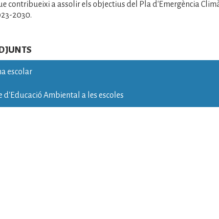
e contribueixi a assolir els objectius del Pla d'Emergència Climàt
023-2030.
ADJUNTS
ma escolar
e d'Educació Ambiental a les escoles