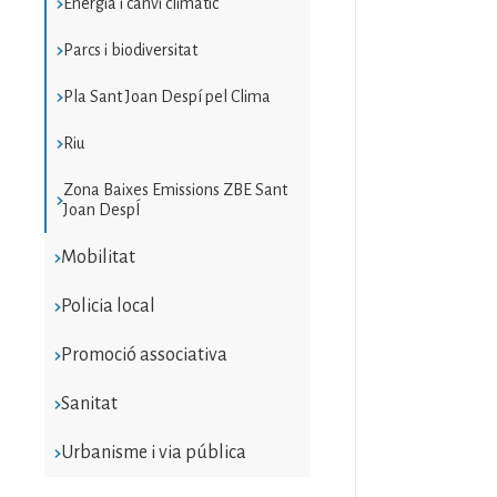
Energia i canvi climàtic
Parcs i biodiversitat
Pla Sant Joan Despí pel Clima
Riu
Zona Baixes Emissions ZBE Sant
Joan DespÍ
Mobilitat
Policia local
Promoció associativa
Sanitat
Urbanisme i via pública