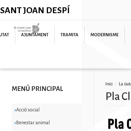
Vés
✕
SANT JOAN DESPÍ
al
contingut
Imatge
UTAT
AJUNTAMENT
TRAMITA
MODERNISME
Fil
Inici
/
La ciu
MENÚ PRINCIPAL
Pla C
d'ariad
Acció social
Benestar animal