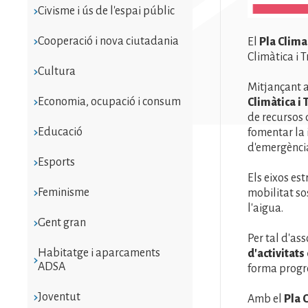
Civisme i ús de l'espai públic
Cooperació i nova ciutadania
El
Pla Clima
Climàtica i 
Cultura
Mitjançant a
Economia, ocupació i consum
Climàtica i
de recursos 
Educació
fomentar la 
d'emergència
Esports
Els eixos est
Feminisme
mobilitat sos
l'aigua.
Gent gran
Per tal d'ass
Habitatge i aparcaments
d'activitats
ADSA
forma progre
Joventut
Amb el
Pla 