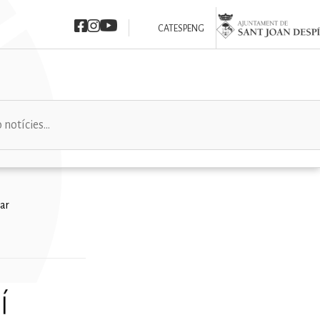
Imatge
Imatge
Imatge
Imatge
CAT
ESP
ENG
lar