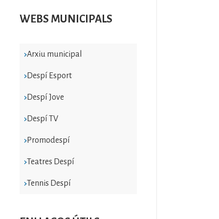
WEBS MUNICIPALS
Arxiu municipal
Despí Esport
Despí Jove
Despí TV
Promodespí
Teatres Despí
Tennis Despí