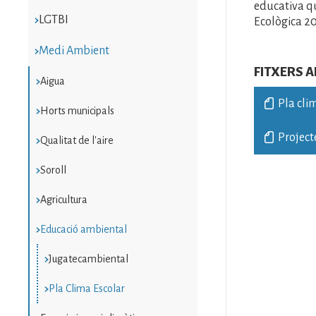
educativa qu
LGTBI
Ecològica 2
Medi Ambient
FITXERS 
Aigua
Pla cli
Horts municipals
Project
Qualitat de l'aire
Soroll
Agricultura
Educació ambiental
Jugatecambiental
Pla Clima Escolar