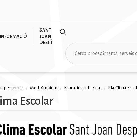
SANT
INFORMACIÓ
JOAN
DESPÍ
Cerca
tat per temes
/
Medi Ambient
/
Educació ambiental
/
Pla Clima Esco
lima Escolar
na