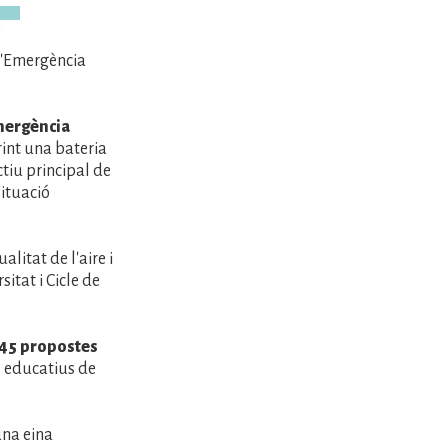
d'Emergència
mergència
rint una bateria
tiu principal de
situació
alitat de l'aire i
itat i Cicle de
45 propostes
s educatius de
una eina