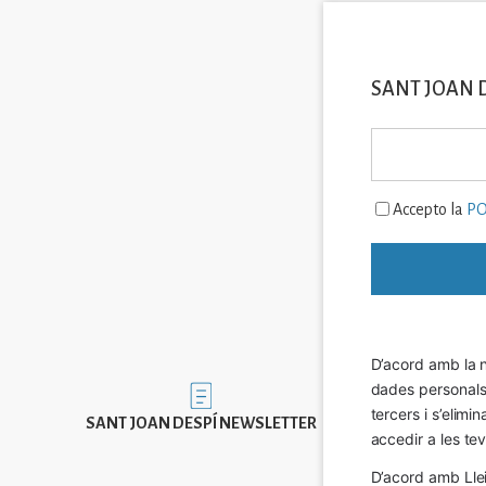
SANT JOAN 
Accepto la
PO
D’acord amb la n
dades personals a
Imatge
tercers i s’elimi
SANT JOAN DESPÍ NEWSLETTER
accedir a les tev
D’acord amb Llei