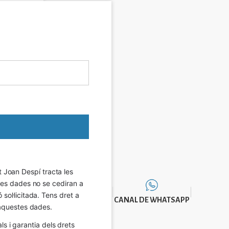
Joan Despí tracta les 
eves dades no se cediran a 
sol·licitada. Tens dret a 
CANAL DE WHATSAPP
e aquestes dades.
 i garantia dels drets 