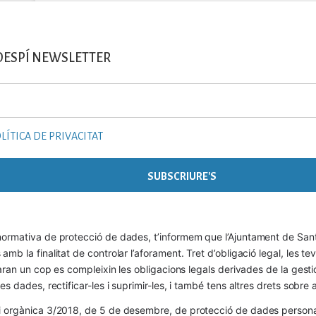
DESPÍ NEWSLETTER
LÍTICA DE PRIVACITAT
ormativa de protecció de dades, t’informem que l’Ajuntament de Sant 
mb la finalitat de controlar l’aforament. Tret d’obligació legal, les t
naran un cop es compleixin les obligacions legals derivades de la gestió 
es dades, rectificar-les i suprimir-les, i també tens altres drets sobr
 orgànica 3/2018, de 5 de desembre, de protecció de dades personals