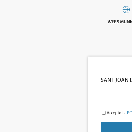
WEBS MUNI
SANT JOAN 
Accepto la
PO