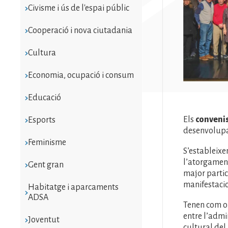
Civisme i ús de l'espai públic
Cooperació i nova ciutadania
Cultura
Economia, ocupació i consum
Educació
Els
convenis
Esports
desenvolupam
Feminisme
S’estableixe
l’atorgamen
Gent gran
major partici
manifestacion
Habitatge i aparcaments
ADSA
Tenen com ob
entre l’admi
Joventut
cultural del