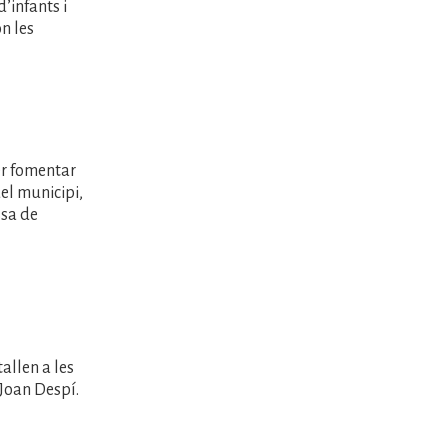
’infants i
ón les
er fomentar
del municipi,
ssa de
allen a les
Joan Despí.