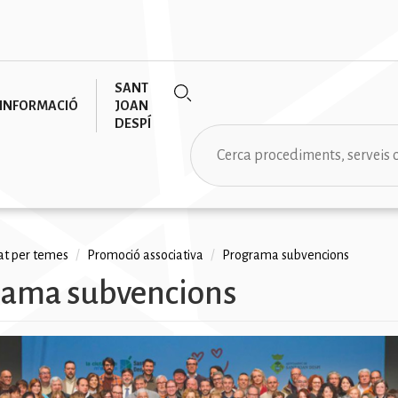
SANT
INFORMACIÓ
JOAN
DESPÍ
Cerca
tat per temes
/
Promoció associativa
/
Programa subvencions
rama subvencions
na