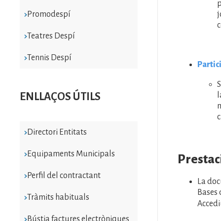
p
j
Promodespí
c
Teatres Despí
Tennis Despí
Partic
S
l
ENLLAÇOS ÚTILS
m
c
Directori Entitats
Equipaments Municipals
Prestaci
Perfil del contractant
La docu
Bases 
Tràmits habituals
Accedi
Bústia factures electròniques