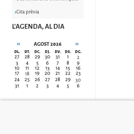
Cita prèvia
L'AGENDA, AL DIA
‹‹
››
AGOST 2026
Paginació
DL.
DT.
DC.
DJ.
DV.
DS.
DG.
27
28
29
30
31
1
2
3
4
5
6
7
8
9
10
11
12
13
14
15
16
17
19
20
21
22
23
18
24
25
26
27
28
29
30
31
1
2
3
4
5
6