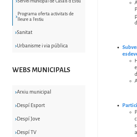
Servei municipal de Casals d'Estiu
P
Programa oferta activitats de
p
lleure a l'estiu
d
Sanitat
Urbanisme i via pública
Subven
esdeve
H
e
WEBS MUNICIPALS
d
A
Arxiu municipal
Partic
Despí Esport
P
c
Despí Jove
s
a
Despí TV