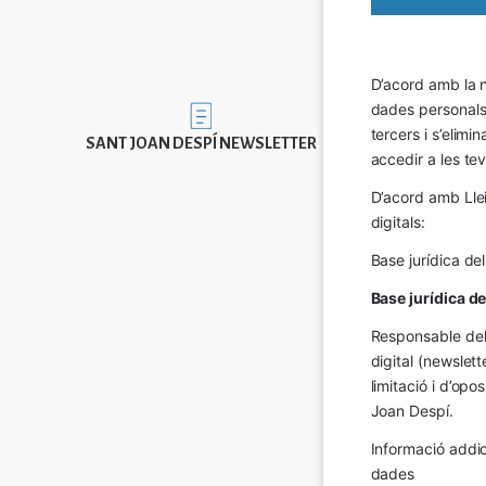
D’acord amb la n
dades personals a
Imatge
tercers i s’elimi
SANT JOAN DESPÍ NEWSLETTER
accedir a les tev
D’acord amb Llei
digitals:
Base jurídica de
Base jurídica d
Responsable del 
digital (newslett
limitació i d’op
Joan Despí.
Informació addic
dades