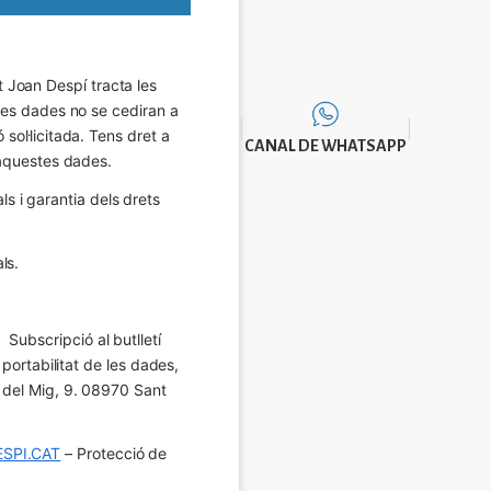
Joan Despí tracta les 
eves dades no se cediran a 
sol·licitada. Tens dret a 
CANAL DE WHATSAPP
e aquestes dades.
 i garantia dels drets 
ls.
Subscripció al butlletí 
 portabilitat de les dades, 
í del Mig, 9. 08970 Sant 
SPI.CAT
 – Protecció de 