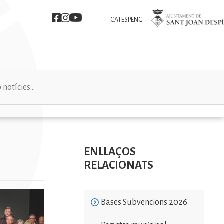
Imatge
Imatge
Imatge
Imatge
CAT
ESP
ENG
ENLLAÇOS
RELACIONATS
Bases Subvencions 2026