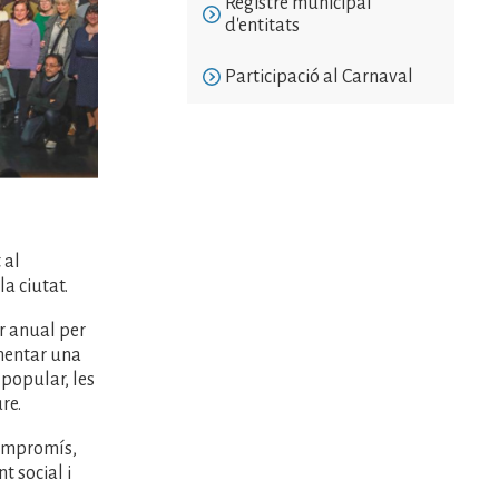
Registre municipal
d'entitats
Participació al Carnaval
 al
la ciutat.
r anual per
mentar una
 popular, les
ure.
compromís,
t social i