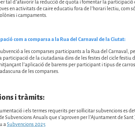
er tal d’afavorir la reducció de quota i fomentar la participació d
oves en activitats de caire educatiu fora de l’horari lectiu, com s
olònies i campaments.
ipació com a comparsa a la Rua del Carnaval de la Ciutat:
ubvenció a les comparses participants a la Rua del Carnaval, p
a participació de la ciutadania dins de les festes del cicle festiu 
itjançant l’aplicació de barems per participant i tipus de carro
adascuna de les comparses.
ons i tràmits:
mentació i els termes requerits per sol·licitar subvencions es det
de Subvencions Anuals que s’aproven per l’Ajuntament de Sant 
u a
Subvencions 2025