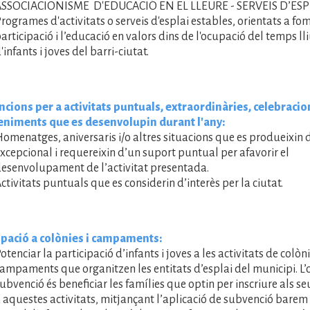
ASSOCIACIONISME D'EDUCACIÓ EN EL LLEURE - SERVEIS D’ESP
rogrames d'activitats o serveis d'esplai estables, orientats a fo
articipació i l’educació en valors dins de l'ocupació del temps lli
'infants i joves del barri-ciutat.
cions per a activitats puntuals, extraordinàries, celebracion
niments que es desenvolupin durant l'any:
omenatges, aniversaris i/o altres situacions que es produeixin 
xcepcional i requereixin d’un suport puntual per afavorir el
esenvolupament de l’activitat presentada.
ctivitats puntuals que es considerin d’interès per la ciutat.
ipació a colònies i campaments:
otenciar la participació d’infants i joves a les activitats de colòni
ampaments que organitzen les entitats d’esplai del municipi. L’
ubvenció és beneficiar les famílies que optin per inscriure als seus 
 aquestes activitats, mitjançant l’aplicació de subvenció barem 