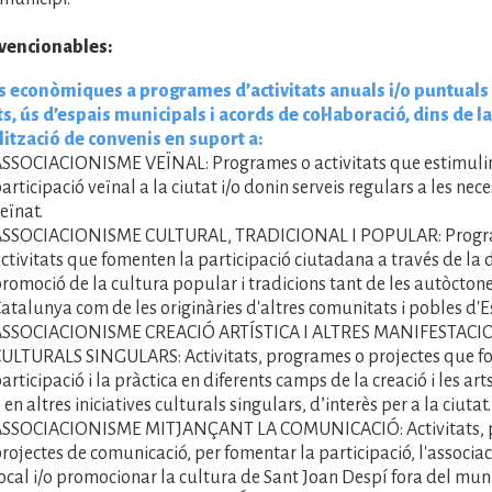
vencionables:
 econòmiques a programes d’activitats anuals i/o puntuals 
ts, ús d’espais municipals i acords de col·laboració, dins de la
ització de convenis en suport a:
SSOCIACIONISME VEÏNAL: Programes o activitats que estimulin
articipació veïnal a la ciutat i/o donin serveis regulars a les nece
eïnat.
ASSOCIACIONISME CULTURAL, TRADICIONAL I POPULAR: Progr
ctivitats que fomenten la participació ciutadana a través de la d
romoció de la cultura popular i tradicions tant de les autòcton
atalunya com de les originàries d'altres comunitats i pobles d'
ASSOCIACIONISME CREACIÓ ARTÍSTICA I ALTRES MANIFESTACI
ULTURALS SINGULARS: Activitats, programes o projectes que f
articipació i la pràctica en diferents camps de la creació i les art
 en altres iniciatives culturals singulars, d’interès per a la ciutat.
ASSOCIACIONISME MITJANÇANT LA COMUNICACIÓ: Activitats, 
rojectes de comunicació, per fomentar la participació, l'associa
ocal i/o promocionar la cultura de Sant Joan Despí fora del muni