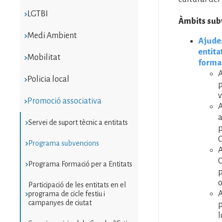
LGTBI
Àmbits sub
Medi Ambient
Ajudes
entita
Mobilitat
formal
A
Policia local
p
v
Promoció associativa
a
Servei de suport tècnic a entitats
p
C
Programa subvencions
C
Programa Formació per a Entitats
p
o
Participació de les entitats en el
programa de cicle festiu i
campanyes de ciutat
p
l