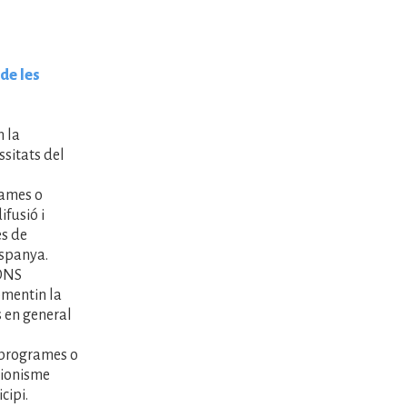
de les
 la
ssitats del
ames o
ifusió i
es de
Espanya.
ONS
omentin la
s en general
programes o
cionisme
cipi.