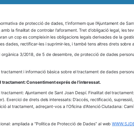
ormativa de protecció de dades, t’informem que l’Ajuntament de Sant 
mb la finalitat de controlar l’aforament. Tret d’obligació legal, les t
naran un cop es compleixin les obligacions legals derivades de la gestió 
es dades, rectificar-les i suprimir-les, i també tens altres drets sobr
 orgànica 3/2018, de 5 de desembre, de protecció de dades personals
l tractament i informació bàsica sobre el tractament de dades persona
el tractament: Consentiment exprés de l’interessat.
tractament: Ajuntament de Sant Joan Despí. Finalitat del tractament:  
er). Exercici de drets dels interessats: D’accés, rectificació, supressió,
osició al tractament, adreçant-vos a l’Oficina d’Atenció Ciutadana: Cam
ional: ampliada a “Política de Protecció de Dades” al web 
WWW.SJDE