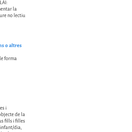
LAI:
mentar la
ure no lectiu
s o altres
de forma
es i
objecte de la
fills i filles
infant/dia,