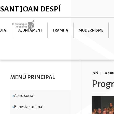
Vés
✕
SANT JOAN DESPÍ
al
contingut
Imatge
UTAT
AJUNTAMENT
TRAMITA
MODERNISME
Fil
Inici
/
La ciu
MENÚ PRINCIPAL
Prog
d'ariad
Acció social
Imatge
Benestar animal