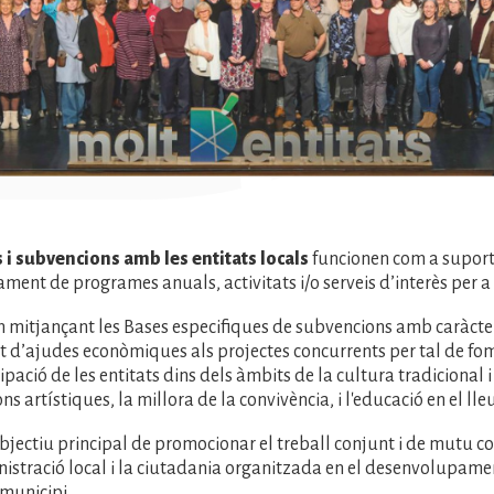
 i subvencions amb les entitats locals
funcionen com a suport
ent de programes anuals, activitats i/o serveis d’interès per a 
n mitjançant les Bases especifiques de subvencions amb caràcte
t d’ajudes econòmiques als projectes concurrents per tal de fo
pació de les entitats dins dels àmbits de la cultura tradicional i
s artístiques, la millora de la convivència, i l'educació en el lle
jectiu principal de promocionar el treball conjunt i de mutu 
nistració local i la ciutadania organitzada en el desenvolupamen
 municipi.