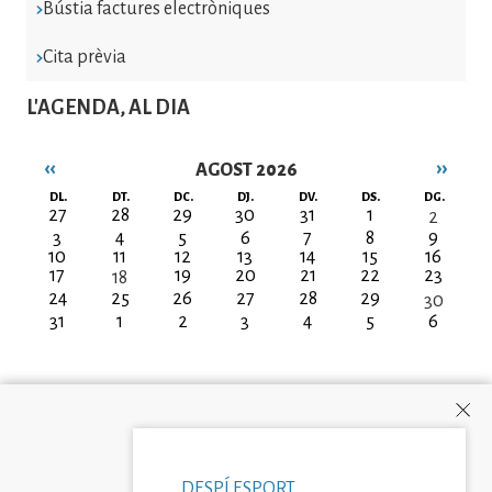
Bústia factures electròniques
Cita prèvia
L'AGENDA, AL DIA
‹‹
››
AGOST 2026
Paginació
DL.
DT.
DC.
DJ.
DV.
DS.
DG.
27
28
29
30
31
1
2
3
4
5
6
7
8
9
10
11
12
13
14
15
16
17
19
20
21
22
23
18
24
25
26
27
28
29
30
31
1
2
3
4
5
6
DESPÍ ESPORT