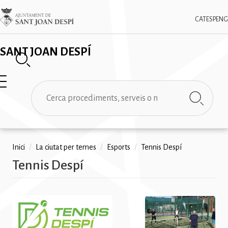
Vés
✕
Imatge
al
CAT
ESP
ENG
contingut
SANT JOAN DESPÍ
Cerca
Fil
Inici
/
La ciutat per temes
/
Esports
/
Tennis Despí
Tennis Despí
d'ariadna