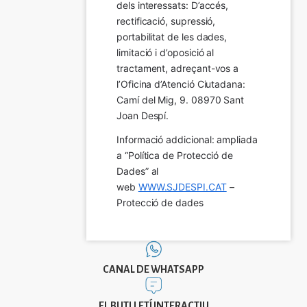
dels interessats: D’accés, 
rectificació, supressió, 
portabilitat de les dades, 
limitació i d’oposició al 
tractament, adreçant-vos a 
l’Oficina d’Atenció Ciutadana: 
Camí del Mig, 9. 08970 Sant 
Joan Despí.
Informació addicional: ampliada 
a “Política de Protecció de 
Dades” al 
web 
WWW.SJDESPI.CAT
 – 
Protecció de dades
CANAL DE WHATSAPP
EL BUTLLETÍ INTERACTIU