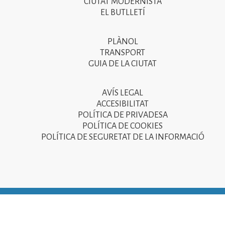
CIUTAT MODERNISTA
del
EL BUTLLETÍ
peu
de
PLÀNOL
Segon
pàgina
TRANSPORT
menú
GUIA DE LA CIUTAT
2025
del
peu
AVÍS LEGAL
Tercer
ACCESIBILITAT
de
menú
POLÍTICA DE PRIVADESA
pàgina
POLÍTICA DE COOKIES
del
POLÍTICA DE SEGURETAT DE LA INFORMACIÓ
2025
peu
de
pàgina
2025
© Ajuntament de Sant Joan Despí 2015 - Camí del Mig, 9
08970 Sant Joan Despí - NIF: P-0821600-D