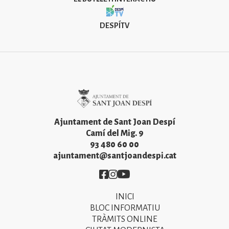
DESPÍTV
Imatge
Ajuntament de Sant Joan Despí
Camí del Mig. 9
93 480 60 00
ajuntament@santjoandespi.cat
Imatge
Imatge
Imatge
INICI
Primer
BLOC INFORMATIU
menú
TRÀMITS ONLINE