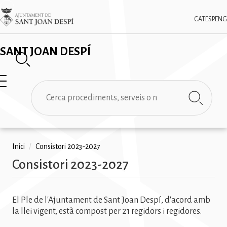
Vés
✕
Imatge
al
CAT
ESP
ENG
contingut
SANT JOAN DESPÍ
Cerca
Fil
Inici
/
Consistori 2023-2027
Consistori 2023-2027
d'ariadna
El Ple de l'Ajuntament de Sant Joan Despí, d'acord amb
la llei vigent, està compost per 21 regidors i regidores.