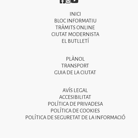
Imatge
Imatge
Imatge
INICI
Primer
BLOC INFORMATIU
menú
TRÀMITS ONLINE
CIUTAT MODERNISTA
del
EL BUTLLETÍ
peu
de
PLÀNOL
Segon
pàgina
TRANSPORT
menú
GUIA DE LA CIUTAT
2025
del
peu
AVÍS LEGAL
Tercer
ACCESIBILITAT
de
menú
POLÍTICA DE PRIVADESA
pàgina
POLÍTICA DE COOKIES
del
POLÍTICA DE SEGURETAT DE LA INFORMACIÓ
2025
peu
de