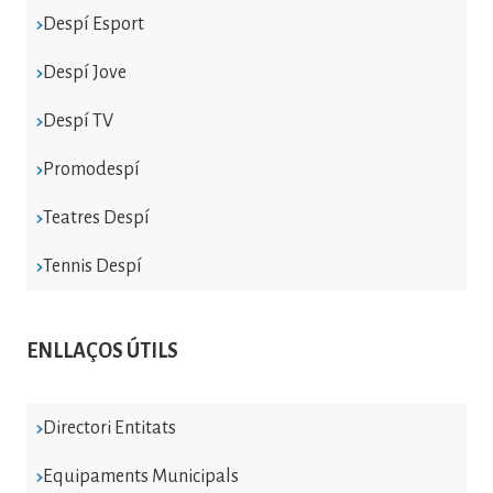
Despí Esport
Despí Jove
Despí TV
Promodespí
Teatres Despí
Tennis Despí
ENLLAÇOS ÚTILS
Directori Entitats
Equipaments Municipals