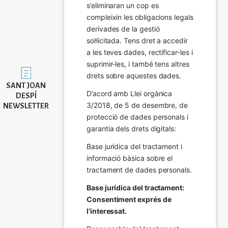
s’eliminaran un cop es 
compleixin les obligacions legals 
derivades de la gestió 
sol·licitada. Tens dret a accedir 
a les teves dades, rectificar-les i 
suprimir-les, i també tens altres 
Imatge
drets sobre aquestes dades.
SANT JOAN
D’acord amb Llei orgànica 
DESPÍ
3/2018, de 5 de desembre, de 
NEWSLETTER
protecció de dades personals i 
garantia dels drets digitals:
Base jurídica del tractament i 
informació bàsica sobre el 
tractament de dades personals.
Base jurídica del tractament: 
Consentiment exprés de 
l’interessat.