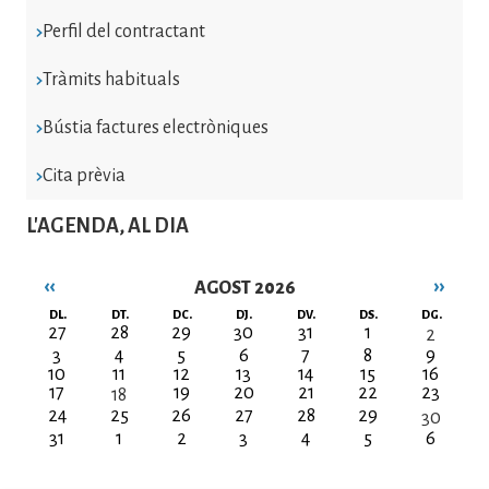
Perfil del contractant
Tràmits habituals
Bústia factures electròniques
Cita prèvia
L'AGENDA, AL DIA
‹‹
››
AGOST 2026
Paginació
DL.
DT.
DC.
DJ.
DV.
DS.
DG.
27
28
29
30
31
1
2
3
4
5
6
7
8
9
10
11
12
13
14
15
16
17
19
20
21
22
23
18
24
25
26
27
28
29
30
31
1
2
3
4
5
6