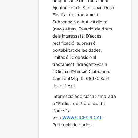
Responsable del tractament: 
Ajuntament de Sant Joan Despí. 
Finalitat del tractament:  
Subscripció al butlletí digital 
(newsletter). Exercici de drets 
dels interessats: D’accés, 
rectificació, supressió, 
portabilitat de les dades, 
limitació i d’oposició al 
tractament, adreçant-vos a 
l’Oficina d’Atenció Ciutadana: 
Camí del Mig, 9. 08970 Sant 
Joan Despí.
Informació addicional: ampliada 
a “Política de Protecció de 
Dades” al 
web 
WWW.SJDESPI.CAT
 – 
Protecció de dades