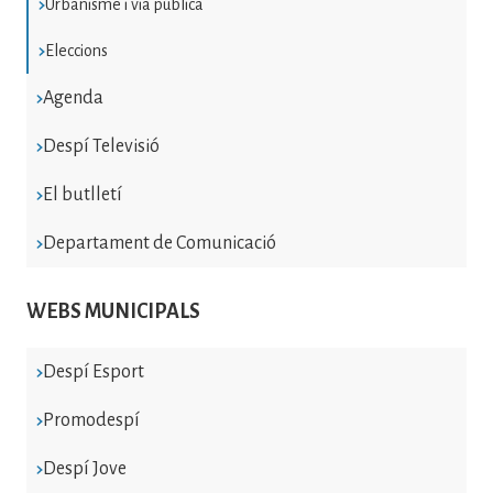
Urbanisme i via pública
Eleccions
Agenda
Despí Televisió
El butlletí
Departament de Comunicació
WEBS MUNICIPALS
Despí Esport
Promodespí
Despí Jove