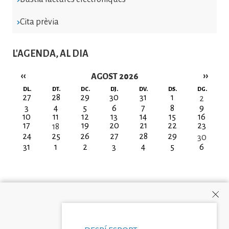
Cita prèvia
L'AGENDA, AL DIA
‹‹
››
AGOST 2026
Paginació
DL.
DT.
DC.
DJ.
DV.
DS.
DG.
27
28
29
30
31
1
2
3
4
5
6
7
8
9
10
11
12
13
14
15
16
17
19
20
21
22
23
18
24
25
26
27
28
29
30
31
1
2
3
4
5
6