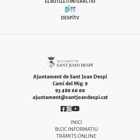
EL BUTLLETÍ INTERACTIU
DESPÍTV
Imatge
Ajuntament de Sant Joan Despí
Camí del Mig. 9
93 480 60 00
ajuntament@santjoandespi.cat
Imatge
Imatge
Imatge
INICI
Primer
BLOC INFORMATIU
menú
TRÀMITS ONLINE