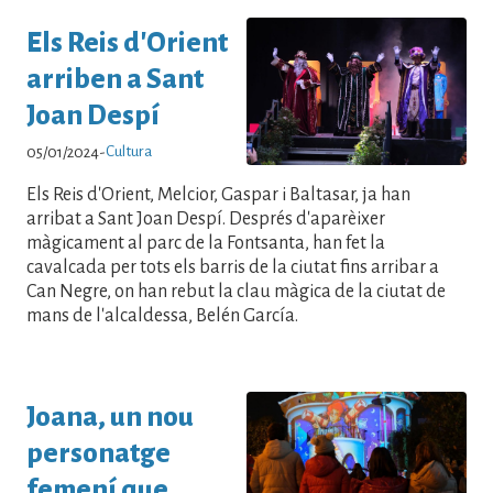
Els Reis d'Orient
arriben a Sant
Joan Despí
Cultura
05/01/2024
-
Els Reis d'Orient, Melcior, Gaspar i Baltasar, ja han
arribat a Sant Joan Despí. Després d'aparèixer
màgicament al parc de la Fontsanta, han fet la
cavalcada per tots els barris de la ciutat fins arribar a
Can Negre, on han rebut la clau màgica de la ciutat de
mans de l'alcaldessa, Belén García.
Joana, un nou
personatge
femení que