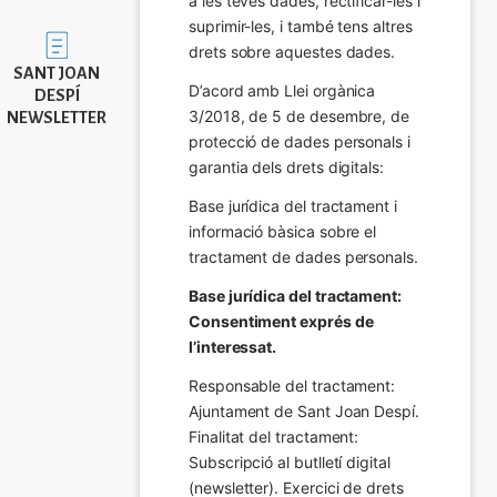
a les teves dades, rectificar-les i 
suprimir-les, i també tens altres 
Imatge
drets sobre aquestes dades.
SANT JOAN
D’acord amb Llei orgànica 
DESPÍ
3/2018, de 5 de desembre, de 
NEWSLETTER
protecció de dades personals i 
garantia dels drets digitals:
Base jurídica del tractament i 
informació bàsica sobre el 
tractament de dades personals.
Base jurídica del tractament: 
Consentiment exprés de 
l’interessat.
Responsable del tractament: 
Ajuntament de Sant Joan Despí. 
Finalitat del tractament:  
Subscripció al butlletí digital 
(newsletter). Exercici de drets 