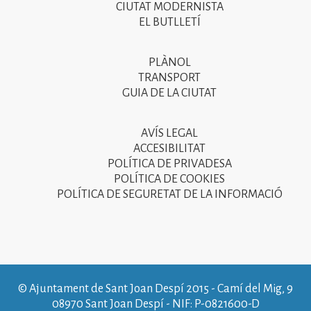
CIUTAT MODERNISTA
del
EL BUTLLETÍ
peu
de
PLÀNOL
Segon
pàgina
TRANSPORT
menú
GUIA DE LA CIUTAT
2025
del
peu
AVÍS LEGAL
Tercer
ACCESIBILITAT
de
menú
POLÍTICA DE PRIVADESA
pàgina
POLÍTICA DE COOKIES
del
POLÍTICA DE SEGURETAT DE LA INFORMACIÓ
2025
peu
de
pàgina
2025
© Ajuntament de Sant Joan Despí 2015 - Camí del Mig, 9
08970 Sant Joan Despí - NIF: P-0821600-D