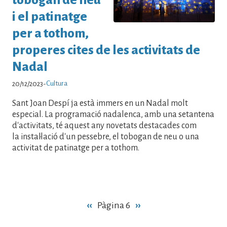
i el patinatge
per a tothom,
properes cites de les activitats de
Nadal
Cultura
20/12/2023
-
Sant Joan Despí ja està immers en un Nadal molt
especial. La programació nadalenca, amb una setantena
d'activitats, té aquest any novetats destacades com
la instal·lació d'un pessebre, el tobogan de neu o una
activitat de patinatge per a tothom.
Paginació
Pàgina
‹‹
Pàgina 6
Pàgina
››
anterior
següent