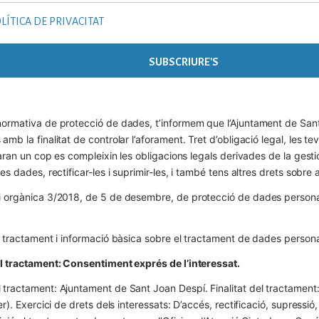
LÍTICA DE PRIVACITAT
ormativa de protecció de dades, t’informem que l’Ajuntament de Sant 
mb la finalitat de controlar l’aforament. Tret d’obligació legal, les t
naran un cop es compleixin les obligacions legals derivades de la gestió 
es dades, rectificar-les i suprimir-les, i també tens altres drets sobr
 orgànica 3/2018, de 5 de desembre, de protecció de dades personals
l tractament i informació bàsica sobre el tractament de dades persona
el tractament: Consentiment exprés de l’interessat.
tractament: Ajuntament de Sant Joan Despí. Finalitat del tractament:  
er). Exercici de drets dels interessats: D’accés, rectificació, supressió,