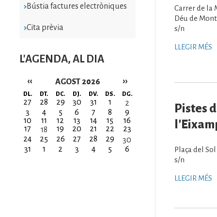
Bústia factures electròniques
Carrer de la
Déu de Monts
Cita prèvia
s/n
LLEGIR MÉS
L'AGENDA, AL DIA
‹‹
››
AGOST 2026
Paginació
DL.
DT.
DC.
DJ.
DV.
DS.
DG.
27
28
29
30
31
1
2
Pistes 
3
4
5
6
7
8
9
10
11
12
13
14
15
16
l'Eixam
17
19
20
21
22
23
18
24
25
26
27
28
29
30
31
1
2
3
4
5
6
Plaça del Sol
s/n
LLEGIR MÉS