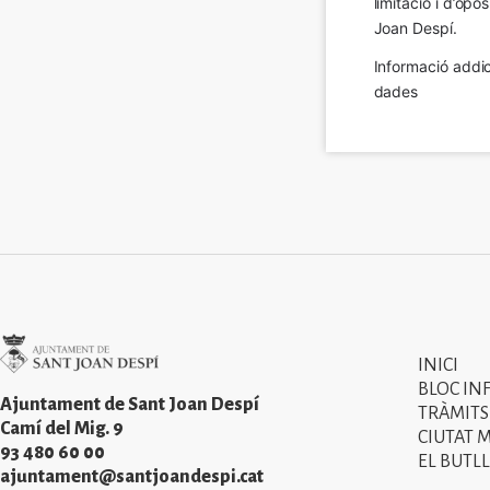
limitació i d’op
Joan Despí.
Informació addic
dades
Imatge
INICI
Primer
BLOC IN
menú
Ajuntament de Sant Joan Despí
TRÀMITS
Camí del Mig. 9
CIUTAT 
del
93 480 60 00
EL BUTLL
peu
ajuntament@santjoandespi.cat