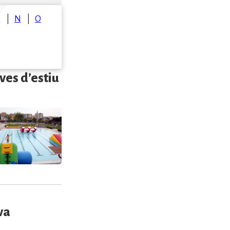
M
N
O
ves d’estiu
va