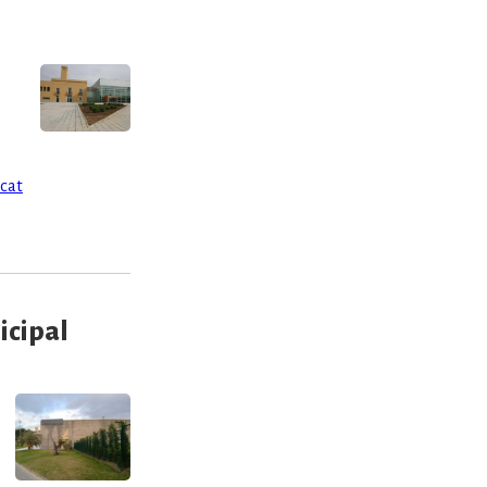
cat
icipal