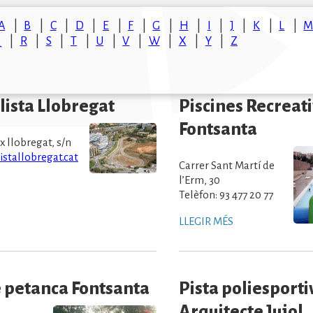
A
B
C
D
E
F
G
H
I
J
K
L
Q
R
S
T
U
V
W
X
Y
Z
lista Llobregat
Piscines Recreati
Fontsanta
x llobregat, s/n
istallobregat.cat
Carrer Sant Martí de
l’Erm, 30
Telèfon: 93 477 20 77
LLEGIR MÉS
e petanca Fontsanta
Pista poliesporti
Arquitecte Jujol