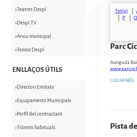
Teatres Despí
Tot(s)
P
Despí TV
Arxiu municipal
Parc Cic
Tennis Despí
Avinguda Bai
ENLLAÇOS ÚTILS
www.parccicl
LLEGIR MÉS
Directori Entitats
Equipaments Municipals
Perfil del contractant
Pista d
Tràmits habituals