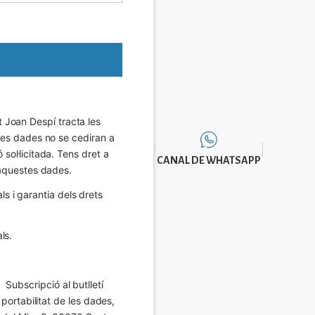
Joan Despí tracta les 
eves dades no se cediran a 
sol·licitada. Tens dret a 
CANAL DE WHATSAPP
e aquestes dades.
 i garantia dels drets 
ls.
Subscripció al butlletí 
 portabilitat de les dades, 