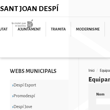
Vés
✕
SANT JOAN DESPÍ
al
contingut
Imatge
UTAT
AJUNTAMENT
TRAMITA
MODERNISME
WEBS MUNICIPALS
Fil
Inici
/
Equip
Equipa
d'ariad
Despí Esport
Nom
Promodespí
Despí Jove