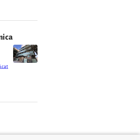
mica
.cat