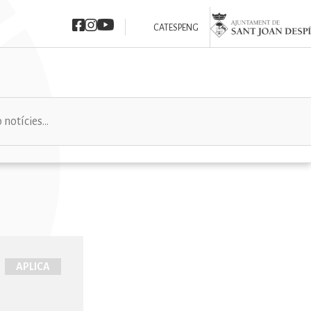
Imatge
Imatge
Imatge
Imatge
CAT
ESP
ENG