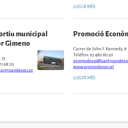
LLEGIR MÉS
ortiu municipal
Promoció Econò
or Gimeno
Carrer de John F. Kennedy, 8
Telèfon: 93 480 80 50
 75
promodespi@santjoandespi
77 68 20
www.promodespi.cat
ntjoandespi.cat
LLEGIR MÉS