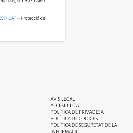
í del Mig, 9. 08970 Sant 
SPI.CAT
 – Protecció de 
AVÍS LEGAL
Tercer
ACCESIBILITAT
menú
POLÍTICA DE PRIVADESA
POLÍTICA DE COOKIES
del
POLÍTICA DE SEGURETAT DE LA
peu
INFORMACIÓ