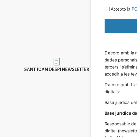
Accepto la
PO
D’acord amb la n
dades personals a
Imatge
tercers i s’elimi
SANT JOAN DESPÍ NEWSLETTER
accedir a les tev
D’acord amb Llei
digitals:
Base jurídica de
Base jurídica d
Responsable del 
digital (newslett