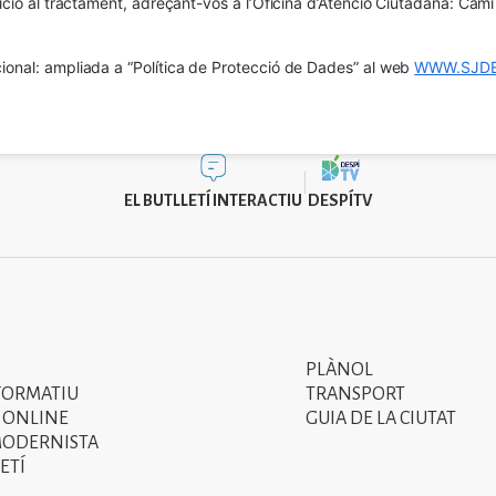
osició al tractament, adreçant-vos a l’Oficina d’Atenció Ciutadana: Cam
ional: ampliada a “Política de Protecció de Dades” al web 
WWW.SJDE
EL BUTLLETÍ INTERACTIU
DESPÍTV
PLÀNOL
Segon
FORMATIU
TRANSPORT
menú
 ONLINE
GUIA DE LA CIUTAT
MODERNISTA
del
ETÍ
peu