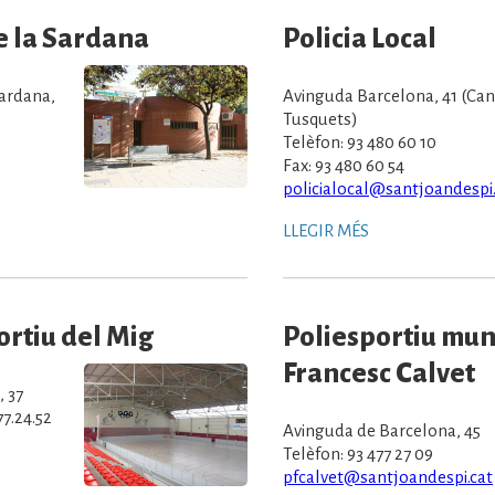
e la Sardana
Policia Local
Sardana,
Avinguda Barcelona, 41 (Can
Tusquets)
Telèfon: 93 480 60 10
Fax: 93 480 60 54
policialocal@santjoandespi.
LLEGIR MÉS
ortiu del Mig
Poliesportiu mun
Francesc Calvet
, 37
77.24.52
Avinguda de Barcelona, 45
Telèfon: 93 477 27 09
pfcalvet@santjoandespi.cat