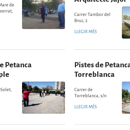
 Mare de
errat,
Carrer Tambor del
Bruc, 2
LLEGIR MÉS
de Petanca
Pistes de Petanc
ple
Torreblanca
 Solet,
Carrer de
Torreblanca, s/n
LLEGIR MÉS