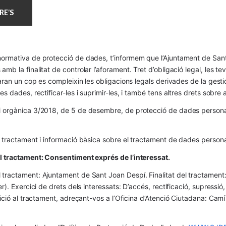
ormativa de protecció de dades, t’informem que l’Ajuntament de Sant 
mb la finalitat de controlar l’aforament. Tret d’obligació legal, les t
naran un cop es compleixin les obligacions legals derivades de la gestió 
es dades, rectificar-les i suprimir-les, i també tens altres drets sobr
 orgànica 3/2018, de 5 de desembre, de protecció de dades personals
l tractament i informació bàsica sobre el tractament de dades persona
el tractament: Consentiment exprés de l’interessat.
tractament: Ajuntament de Sant Joan Despí. Finalitat del tractament:  
er). Exercici de drets dels interessats: D’accés, rectificació, supressió,
osició al tractament, adreçant-vos a l’Oficina d’Atenció Ciutadana: Cam