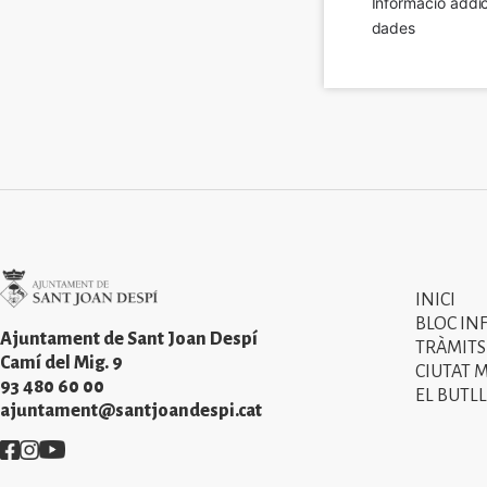
Informació addic
dades
Imatge
INICI
Primer
BLOC IN
menú
Ajuntament de Sant Joan Despí
TRÀMITS
Camí del Mig. 9
CIUTAT 
del
93 480 60 00
EL BUTLL
peu
ajuntament@santjoandespi.cat
de
Imatge
Imatge
Imatge
pàgina