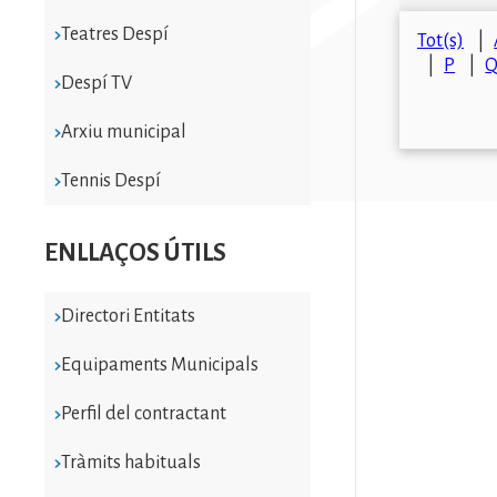
Teatres Despí
Tot(s)
P
Despí TV
Arxiu municipal
Tennis Despí
ENLLAÇOS ÚTILS
Directori Entitats
Equipaments Municipals
Perfil del contractant
Tràmits habituals