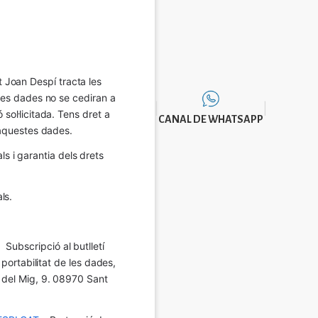
Joan Despí tracta les 
eves dades no se cediran a 
sol·licitada. Tens dret a 
CANAL DE WHATSAPP
e aquestes dades.
 i garantia dels drets 
ls.
Subscripció al butlletí 
 portabilitat de les dades, 
í del Mig, 9. 08970 Sant 