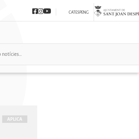
Imatge
Imatge
Imatge
Imatge
CAT
ESP
ENG