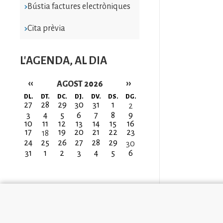
Bústia factures electròniques
Cita prèvia
L'AGENDA, AL DIA
‹‹
››
AGOST 2026
Paginació
DL.
DT.
DC.
DJ.
DV.
DS.
DG.
27
28
29
30
31
1
2
3
4
5
6
7
8
9
10
11
12
13
14
15
16
17
19
20
21
22
23
18
24
25
26
27
28
29
30
31
1
2
3
4
5
6