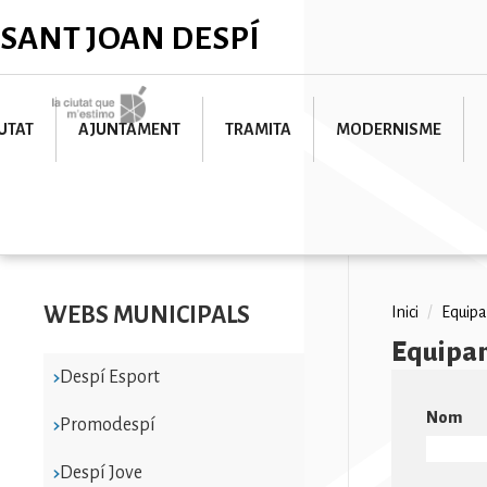
Vés
✕
SANT JOAN DESPÍ
al
contingut
Imatge
UTAT
AJUNTAMENT
TRAMITA
MODERNISME
WEBS MUNICIPALS
Fil
Inici
/
Equip
Equipa
d'ariad
Despí Esport
Nom
Promodespí
Despí Jove