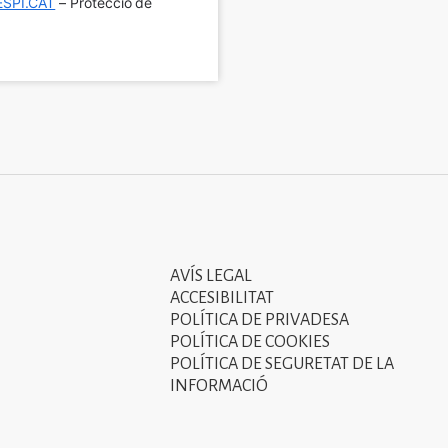
SPI.CAT
 – Protecció de 
AVÍS LEGAL
Tercer
ACCESIBILITAT
menú
POLÍTICA DE PRIVADESA
POLÍTICA DE COOKIES
del
POLÍTICA DE SEGURETAT DE LA
peu
INFORMACIÓ
de
pàgina