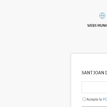
WEBS MUNI
SANT JOAN 
Accepto la
PO