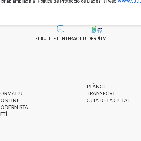
ional: ampliada a “Política de Protecció de Dades” al web 
WWW.SJDE
EL BUTLLETÍ INTERACTIU
DESPÍTV
PLÀNOL
Segon
FORMATIU
TRANSPORT
menú
 ONLINE
GUIA DE LA CIUTAT
MODERNISTA
del
ETÍ
peu
de
pàgina