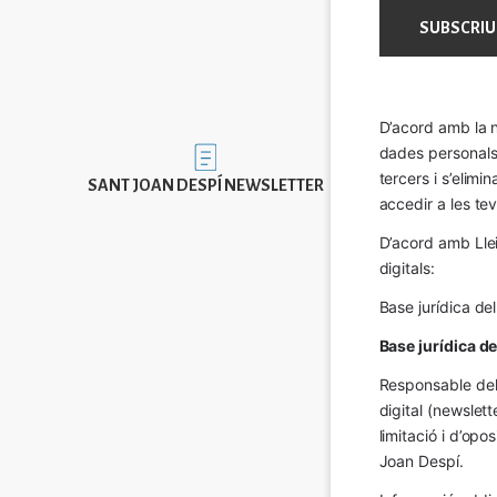
D’acord amb la n
dades personals a
Imatge
tercers i s’elimi
SANT JOAN DESPÍ NEWSLETTER
accedir a les tev
D’acord amb Llei
digitals:
Base jurídica de
Base jurídica d
Responsable del 
digital (newslett
limitació i d’op
Joan Despí.