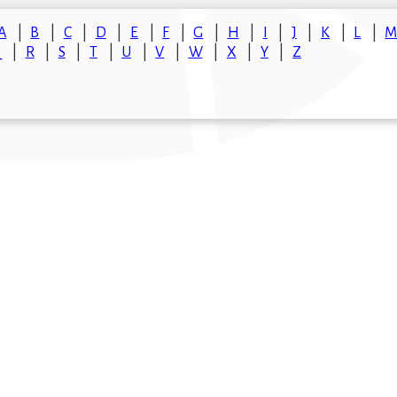
A
B
C
D
E
F
G
H
I
J
K
L
Q
R
S
T
U
V
W
X
Y
Z