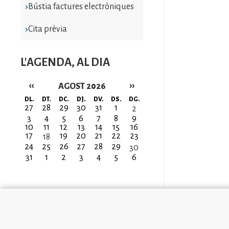
Bústia factures electròniques
Cita prèvia
L'AGENDA, AL DIA
‹‹
››
AGOST 2026
Paginació
DL.
DT.
DC.
DJ.
DV.
DS.
DG.
27
28
29
30
31
1
2
3
4
5
6
7
8
9
10
11
12
13
14
15
16
17
19
20
21
22
23
18
24
25
26
27
28
29
30
31
1
2
3
4
5
6