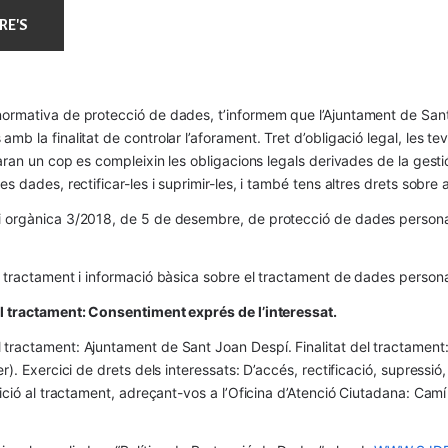
ormativa de protecció de dades, t’informem que l’Ajuntament de Sant 
mb la finalitat de controlar l’aforament. Tret d’obligació legal, les t
naran un cop es compleixin les obligacions legals derivades de la gestió 
es dades, rectificar-les i suprimir-les, i també tens altres drets sobr
 orgànica 3/2018, de 5 de desembre, de protecció de dades personals
l tractament i informació bàsica sobre el tractament de dades persona
el tractament: Consentiment exprés de l’interessat.
tractament: Ajuntament de Sant Joan Despí. Finalitat del tractament:  
er). Exercici de drets dels interessats: D’accés, rectificació, supressió,
osició al tractament, adreçant-vos a l’Oficina d’Atenció Ciutadana: Cam