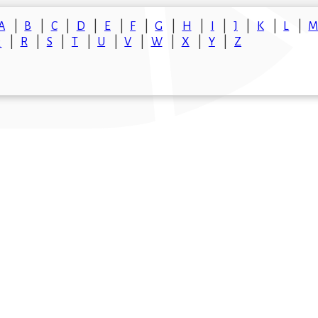
A
B
C
D
E
F
G
H
I
J
K
L
Q
R
S
T
U
V
W
X
Y
Z