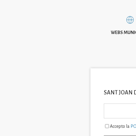
WEBS MUNI
SANT JOAN 
Accepto la
PO