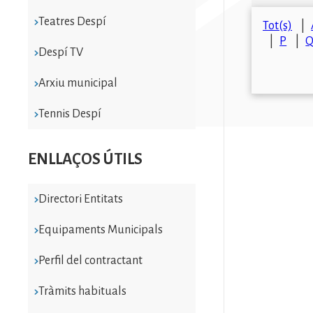
Teatres Despí
Tot(s)
P
Despí TV
Arxiu municipal
Tennis Despí
ENLLAÇOS ÚTILS
Directori Entitats
Equipaments Municipals
Perfil del contractant
Tràmits habituals