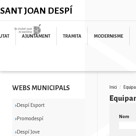
Vés
✕
SANT JOAN DESPÍ
al
contingut
Imatge
UTAT
AJUNTAMENT
TRAMITA
MODERNISME
WEBS MUNICIPALS
Fil
Inici
/
Equip
Equipa
d'ariad
Despí Esport
Nom
Promodespí
Despí Jove