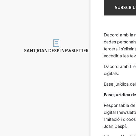
D’acord amb la n
dades personals a
Imatge
tercers i s’elimi
SANT JOAN DESPÍ NEWSLETTER
accedir a les tev
D’acord amb Llei
digitals:
Base jurídica de
Base jurídica d
Responsable del 
digital (newslett
limitació i d’op
Joan Despí.