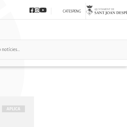
Imatge
Imatge
Imatge
Imatge
CAT
ESP
ENG