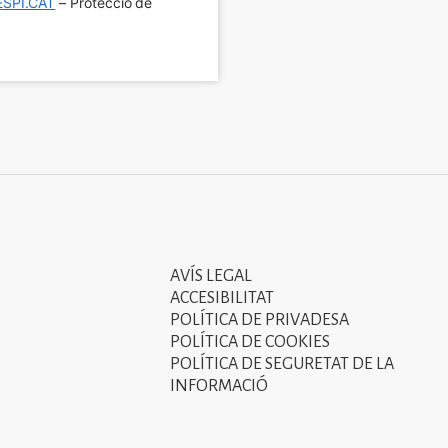
SPI.CAT
 – Protecció de 
AVÍS LEGAL
Tercer
ACCESIBILITAT
menú
POLÍTICA DE PRIVADESA
POLÍTICA DE COOKIES
del
POLÍTICA DE SEGURETAT DE LA
peu
INFORMACIÓ
de
pàgina