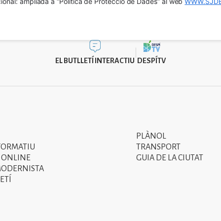
ional: ampliada a “Política de Protecció de Dades” al web 
WWW.SJDE
EL BUTLLETÍ INTERACTIU
DESPÍTV
PLÀNOL
Segon
FORMATIU
TRANSPORT
menú
 ONLINE
GUIA DE LA CIUTAT
MODERNISTA
del
ETÍ
peu
de
pàgina