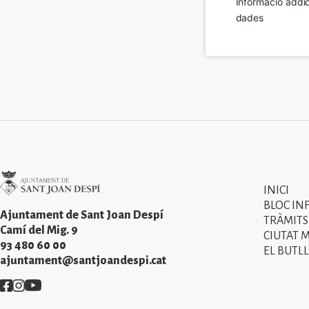
Informació addic
dades
Imatge
INICI
Primer
BLOC IN
menú
Ajuntament de Sant Joan Despí
TRÀMITS
Camí del Mig. 9
CIUTAT 
del
93 480 60 00
EL BUTLL
peu
ajuntament@santjoandespi.cat
de
Imatge
Imatge
Imatge
pàgina