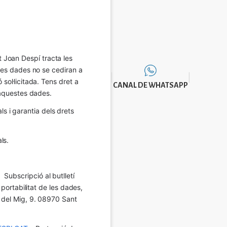
Joan Despí tracta les 
eves dades no se cediran a 
sol·licitada. Tens dret a 
CANAL DE WHATSAPP
e aquestes dades.
 i garantia dels drets 
ls.
Subscripció al butlletí 
 portabilitat de les dades, 
í del Mig, 9. 08970 Sant 