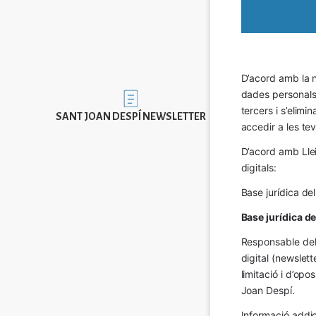
D’acord amb la n
dades personals a
Imatge
tercers i s’elimi
SANT JOAN DESPÍ NEWSLETTER
accedir a les tev
D’acord amb Llei
digitals:
Base jurídica de
Base jurídica d
Responsable del 
digital (newslett
limitació i d’op
Joan Despí.
Informació addic