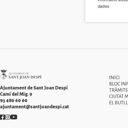
dades
Imatge
INICI
Primer
BLOC IN
menú
Ajuntament de Sant Joan Despí
TRÀMITS
Camí del Mig. 9
CIUTAT 
del
93 480 60 00
EL BUTLL
peu
ajuntament@santjoandespi.cat
de
Imatge
Imatge
Imatge
pàgina