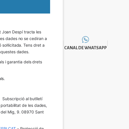
Joan Despí tracta les 
eves dades no se cediran a 
sol·licitada. Tens dret a 
CANAL DE WHATSAPP
e aquestes dades.
 i garantia dels drets 
ls.
Subscripció al butlletí 
 portabilitat de les dades, 
í del Mig, 9. 08970 Sant 
SPI.CAT
 – Protecció de 