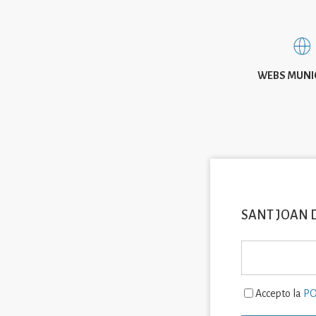
WEBS MUNI
SANT JOAN 
Accepto la
PO