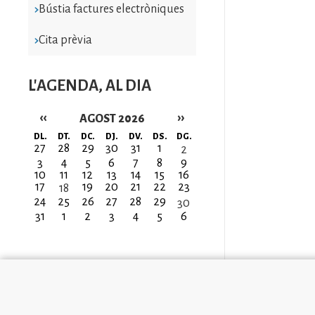
Bústia factures electròniques
Cita prèvia
L'AGENDA, AL DIA
‹‹
››
AGOST 2026
Paginació
DL.
DT.
DC.
DJ.
DV.
DS.
DG.
27
28
29
30
31
1
2
3
4
5
6
7
8
9
10
11
12
13
14
15
16
17
19
20
21
22
23
18
24
25
26
27
28
29
30
31
1
2
3
4
5
6