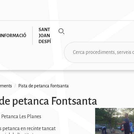
SANT
INFORMACIÓ
JOAN
DESPÍ
Cerca
aments
/
Pista de petanca Fontsanta
na
 de petanca Fontsanta
Imatge
b Petanca Les Planes
es petanca en recinte tancat