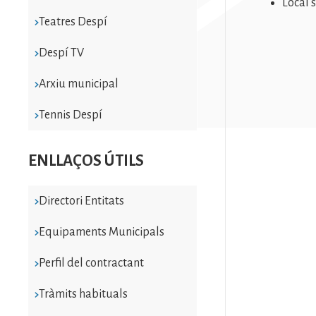
Local s
Teatres Despí
Despí TV
Arxiu municipal
Tennis Despí
ENLLAÇOS ÚTILS
Directori Entitats
Equipaments Municipals
Perfil del contractant
Tràmits habituals