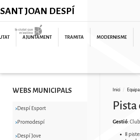
Vés
✕
SANT JOAN DESPÍ
al
contingut
Imatge
UTAT
AJUNTAMENT
TRAMITA
MODERNISME
WEBS MUNICIPALS
Fil
Inici
/
Equip
d'ariad
Pista
Despí Esport
Gestió
: Clu
Promodespí
8 pist
Despí Jove