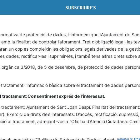
ormativa de protecció de dades, t’informem que l’Ajuntament de Sant 
mb la finalitat de controlar l’aforament. Tret d’obligació legal, les t
naran un cop es compleixin les obligacions legals derivades de la gestió 
es dades, rectificar-les i suprimir-les, i també tens altres drets sobr
 orgànica 3/2018, de 5 de desembre, de protecció de dades personals
l tractament i informació bàsica sobre el tractament de dades persona
el tractament: Consentiment exprés de l’interessat.
tractament: Ajuntament de Sant Joan Despí. Finalitat del tractament:  
er). Exercici de drets dels interessats: D’accés, rectificació, supressió,
osició al tractament, adreçant-vos a l’Oficina d’Atenció Ciutadana: Cam
ional: ampliada a “Política de Protecció de Dades” al web 
WWW.SJDE