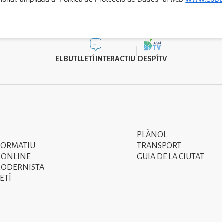
EL BUTLLETÍ INTERACTIU
DESPÍTV
PLÀNOL
Segon
FORMATIU
TRANSPORT
menú
 ONLINE
GUIA DE LA CIUTAT
MODERNISTA
del
ETÍ
peu
de
pàgina