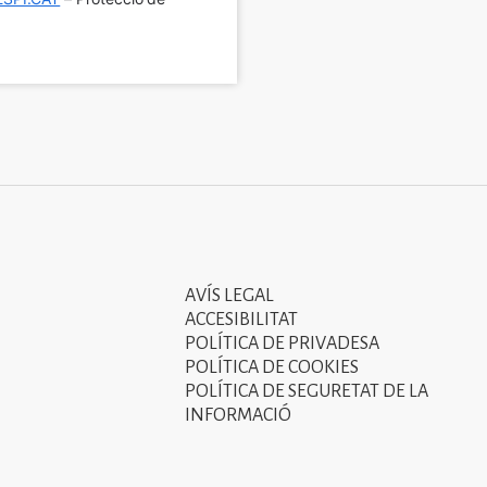
AVÍS LEGAL
Tercer
ACCESIBILITAT
menú
POLÍTICA DE PRIVADESA
POLÍTICA DE COOKIES
del
POLÍTICA DE SEGURETAT DE LA
peu
INFORMACIÓ
de
pàgina