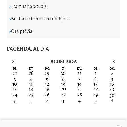
Tràmits habituals
Bústia factures electròniques
Cita prèvia
L'AGENDA, AL DIA
‹‹
››
AGOST 2026
Paginació
DL.
DT.
DC.
DJ.
DV.
DS.
DG.
27
28
29
30
31
1
2
3
4
5
6
7
8
9
10
11
12
13
14
15
16
17
19
20
21
22
23
18
24
25
26
27
28
29
30
31
1
2
3
4
5
6