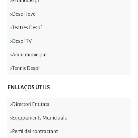
Promodespí
Despí Jove
Teatres Despí
Despí TV
Arxiu municipal
Tennis Despí
ENLLAÇOS ÚTILS
Directori Entitats
Equipaments Municipals
Perfil del contractant