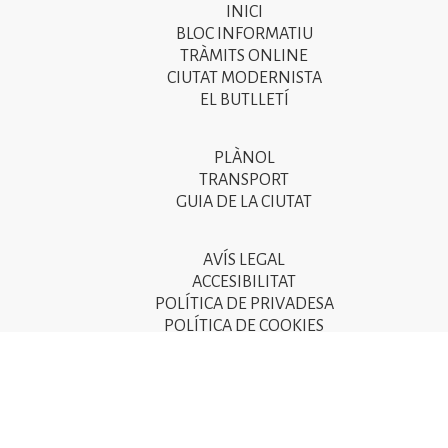
INICI
Primer
BLOC INFORMATIU
menú
TRÀMITS ONLINE
CIUTAT MODERNISTA
del
EL BUTLLETÍ
peu
de
PLÀNOL
Segon
pàgina
TRANSPORT
menú
GUIA DE LA CIUTAT
2025
del
peu
AVÍS LEGAL
Tercer
ACCESIBILITAT
de
menú
POLÍTICA DE PRIVADESA
pàgina
POLÍTICA DE COOKIES
del
POLÍTICA DE SEGURETAT DE LA INFORMACIÓ
2025
peu
de
pàgina