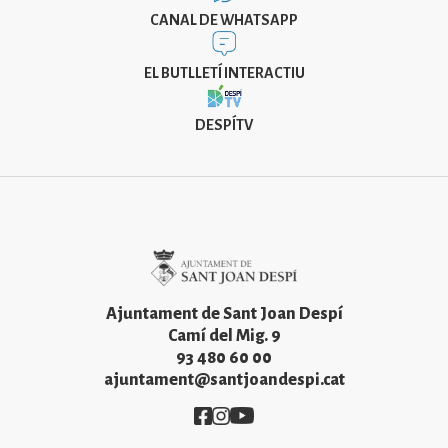
CANAL DE WHATSAPP
EL BUTLLETÍ INTERACTIU
DESPÍTV
Imatge
Ajuntament de Sant Joan Despí
Camí del Mig. 9
93 480 60 00
ajuntament@santjoandespi.cat
Imatge
Imatge
Imatge