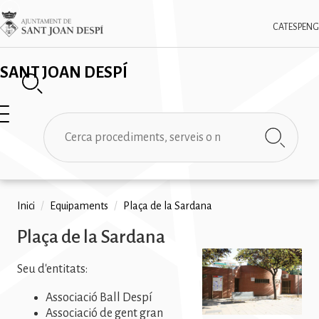
Vés
✕
Imatge
al
CAT
ESP
ENG
contingut
SANT JOAN DESPÍ
Cerca
Fil
Inici
/
Equipaments
/
Plaça de la Sardana
d'ariadna
Plaça de la Sardana
Imatge
Seu d'entitats:
Associació Ball Despí
Associació de gent gran