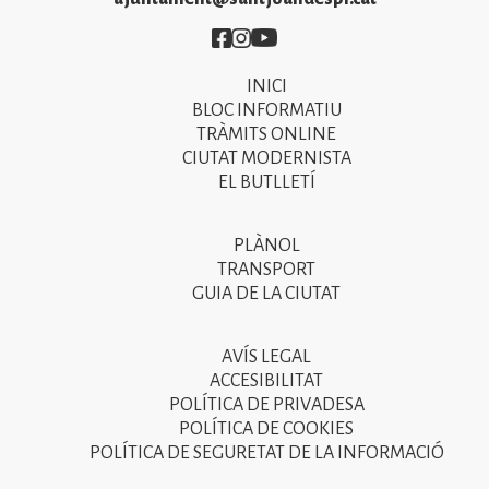
Imatge
Imatge
Imatge
INICI
Primer
BLOC INFORMATIU
menú
TRÀMITS ONLINE
CIUTAT MODERNISTA
del
EL BUTLLETÍ
peu
de
PLÀNOL
Segon
pàgina
TRANSPORT
menú
GUIA DE LA CIUTAT
2025
del
peu
AVÍS LEGAL
Tercer
ACCESIBILITAT
de
menú
POLÍTICA DE PRIVADESA
pàgina
POLÍTICA DE COOKIES
del
POLÍTICA DE SEGURETAT DE LA INFORMACIÓ
2025
peu