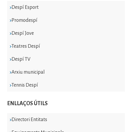
Despí Esport
Promodespí
Despí Jove
Teatres Despí
Despí TV
Arxiu municipal
Tennis Despí
ENLLAÇOS ÚTILS
Directori Entitats