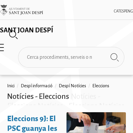
Vés
✕
Imatge
al
CAT
ESP
ENG
contingut
SANT JOAN DESPÍ
Cerca
Fil
Inici
/
Despí informació
/
Despí Notícies
/
Eleccions
Notícies - Eleccions
Notícies -
d'ariadna
Eleccions Notícies - Eleccions Notícies
- Eleccions Notícies - Eleccions
Eleccions 9J: El
Notícies - Eleccions Notícies -
PSC guanya les