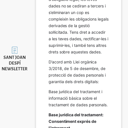
dades no se cediran a tercers i 
s’eliminaran un cop es 
compleixin les obligacions legals 
derivades de la gestió 
sol·licitada. Tens dret a accedir 
a les teves dades, rectificar-les i 
suprimir-les, i també tens altres 
Imatge
drets sobre aquestes dades.
SANT JOAN
D’acord amb Llei orgànica 
DESPÍ
3/2018, de 5 de desembre, de 
NEWSLETTER
protecció de dades personals i 
garantia dels drets digitals:
Base jurídica del tractament i 
informació bàsica sobre el 
tractament de dades personals.
Base jurídica del tractament: 
Consentiment exprés de 
l’interessat.