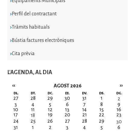
Equipaments Municipals
Perfil del contractant
Tràmits habituals
Bústia factures electròniques
Cita prèvia
L'AGENDA, AL DIA
‹‹
››
AGOST 2026
Paginació
DL.
DT.
DC.
DJ.
DV.
DS.
DG.
27
28
29
30
31
1
2
3
4
5
6
7
8
9
10
11
12
13
14
15
16
17
19
20
21
22
23
18
24
25
26
27
28
29
30
31
1
2
3
4
5
6