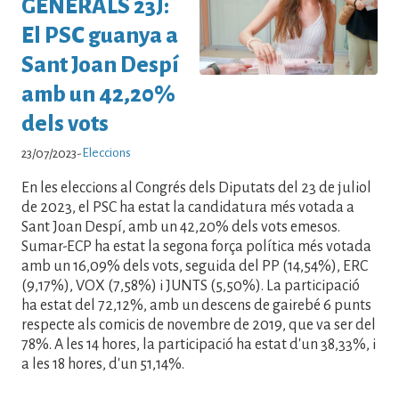
GENERALS 23J:
El PSC guanya a
Sant Joan Despí
amb un 42,20%
dels vots
Eleccions
23/07/2023
-
En les eleccions al Congrés dels Diputats del 23 de juliol
de 2023, el PSC ha estat la candidatura més votada a
Sant Joan Despí, amb un 42,20% dels vots emesos.
Sumar-ECP ha estat la segona força política més votada
amb un 16,09% dels vots, seguida del PP (14,54%), ERC
(9,17%), VOX (7,58%) i JUNTS (5,50%). La participació
ha estat del 72,12%, amb un descens de gairebé 6 punts
respecte als comicis de novembre de 2019, que va ser del
78%. A les 14 hores, la participació ha estat d'un 38,33%, i
a les 18 hores, d'un 51,14%.