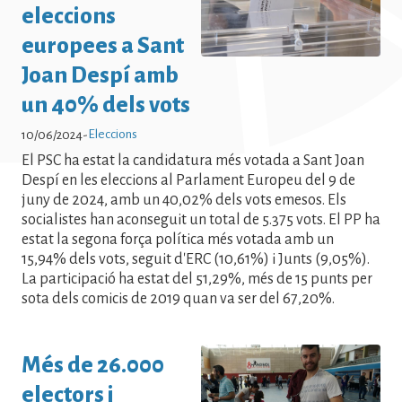
Eleccions Notícies - Eleccions Notícies
eleccions
- Eleccions Notícies - Eleccions
europees a Sant
Notícies - Eleccions Notícies -
Joan Despí amb
Eleccions Notícies - Eleccions
un 40% dels vots
Eleccions
10/06/2024
-
El PSC ha estat la candidatura més votada a Sant Joan
Despí en les eleccions al Parlament Europeu del 9 de
juny de 2024, amb un 40,02% dels vots emesos. Els
socialistes han aconseguit un total de 5.375 vots. El PP ha
estat la segona força política més votada amb un
15,94% dels vots, seguit d'ERC (10,61%) i Junts (9,05%).
La participació ha estat del 51,29%, més de 15 punts per
sota dels comicis de 2019 quan va ser del 67,20%.
Més de 26.000
electors i