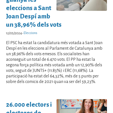
eleccions a Sant
Joan Despí amb
un 38,96% dels vots
Eleccions
12/05/2024
-
El PSC ha estat la candidatura més votada a Sant Joan
Despí en les eleccions al Parlament de Catalunya amb
un 38,96% dels vots emesos. Els socialistes han
aconseguit un total de 6.470 vots. El PP ha estat la
segona força política més votada amb un 12,90% dels
vots, seguit de JUNTS+ (11.83%) i ERC (11,68%). La
participació ha estat del 64,32%, més de 5 punts per
sobre dels comicis de 2021 quan va ser del 59,23%.
26.000 electors i
electores de