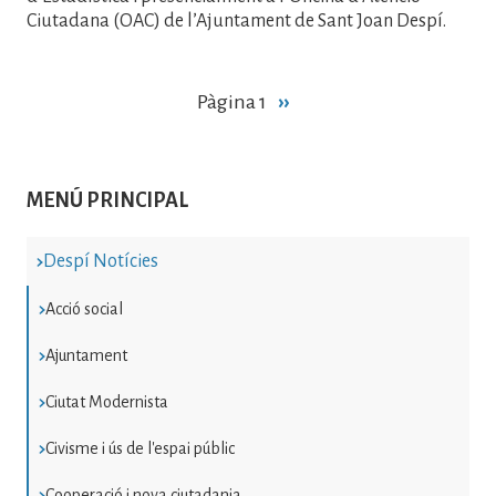
Ciutadana (OAC) de l’Ajuntament de Sant Joan Despí.
Paginació
Pàgina 1
Pàgina
››
següent
MENÚ PRINCIPAL
Despí Notícies
Acció social
Ajuntament
Ciutat Modernista
Civisme i ús de l'espai públic
Cooperació i nova ciutadania