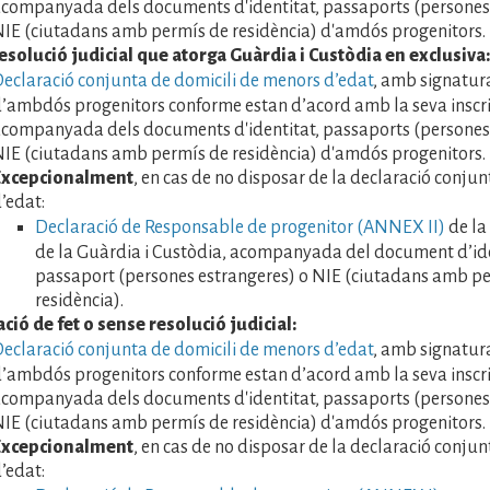
companyada dels documents d'identitat, passaports (persones 
IE (ciutadans amb permís de residència) d'amdós progenitors.
solució judicial que atorga Guàrdia i Custòdia en exclusiva:
eclaració conjunta de domicili de menors d’edat
, amb signatura
’ambdós progenitors conforme estan d’acord amb la seva inscri
companyada dels documents d'identitat, passaports (persones 
IE (ciutadans amb permís de residència) d'amdós progenitors
Excepcionalment
, en cas de no disposar de la declaració conju
’edat:
Declaració de Responsable de progenitor (ANNEX II)
de la
de la Guàrdia i Custòdia, acompanyada del document d’ide
passaport (persones estrangeres) o NIE (ciutadans amb p
residència).
ció de fet o sense resolució judicial:
eclaració conjunta de domicili de menors d’edat
, amb signatura
’ambdós progenitors conforme estan d’acord amb la seva inscri
companyada dels documents d'identitat, passaports (persones 
IE (ciutadans amb permís de residència) d'amdós progenitors
Excepcionalment
, en cas de no disposar de la declaració conju
’edat: