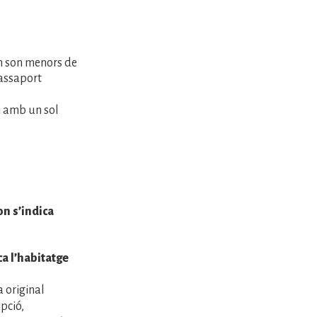
an son menors de
passaport
 amb un sol
n s’indica
a l’habitatge
 original
pció,