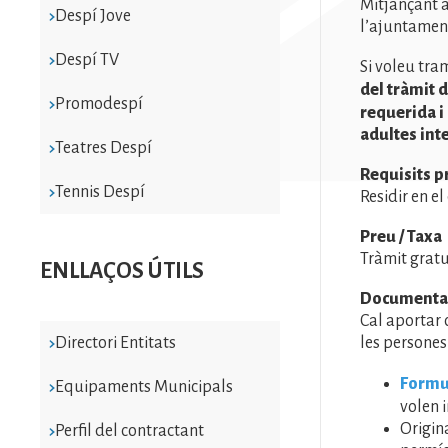
Mitjançant 
Despí Jove
l’ajuntament
Despí TV
Si voleu tra
del tràmit d
Promodespí
requerida i
adultes int
Teatres Despí
Requisits p
Tennis Despí
Residir en e
Preu / Taxa
Tràmit gratu
ENLLAÇOS ÚTILS
Documentac
Cal aportar 
Directori Entitats
les persones
Formul
Equipaments Municipals
volen i
Origin
Perfil del contractant