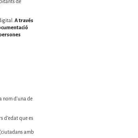
bitants de
igital.
A través
documentació
 persones
) a nom d'una de
rs d’edat que es
E (ciutadans amb