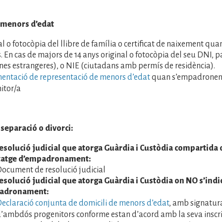
e menors d’edat
al o fotocòpia del llibre de família o certificat de naixement qu
s. En cas de majors de 14 anys original o fotocòpia del seu DNI, 
nes estrangeres), o NIE (ciutadans amb permís de residència).
ntació de representació de menors d’edat
quan s’empadronen
itor/a
 separació o divorci:
solució judicial que atorga Guàrdia i Custòdia compartida o
itatge d’empadronament:
ocument de resolució judicial
solució judicial que atorga Guàrdia i Custòdia on NO s’indic
adronament:
eclaració conjunta de domicili de menors d’edat
, amb signatura
’ambdós progenitors conforme estan d’acord amb la seva inscri