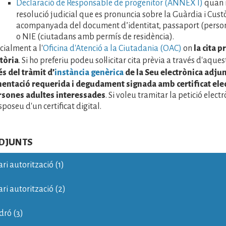
Declaració de Responsable de progenitor (ANNEX I)
quan n
resolució judicial que es pronuncia sobre la Guàrdia i Cust
acompanyada del document d’identitat, passaport (person
o NIE (ciutadans amb permís de residència).
cialment a l'
Oficina d'Atenció a la Ciutadania (OAC)
on
la cita p
tòria
. Si ho preferiu podeu sol·licitar cita prèvia a través d'aque
és del tràmit d’
instància genèrica
de la Seu electrònica adjun
ntació requerida i degudament signada amb certificat elec
rsones adultes interessades
. Si voleu tramitar la petició elec
poseu d'un certificat digital.
ADJUNTS
ri autorització (1)
ri autorització (2)
dró (3)