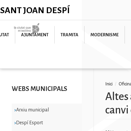
Vés
✕
SANT JOAN DESPÍ
al
contingut
Imatge
UTAT
AJUNTAMENT
TRAMITA
MODERNISME
Fil
Inici
/
Oficin
WEBS MUNICIPALS
Altes
d'ariad
canvi
Arxiu municipal
Despí Esport