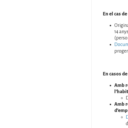
En el cas d
Origin
14 any
(perso
Docume
progen
En casos de
Amb re
l’hab
D
Amb re
d’emp
D
d