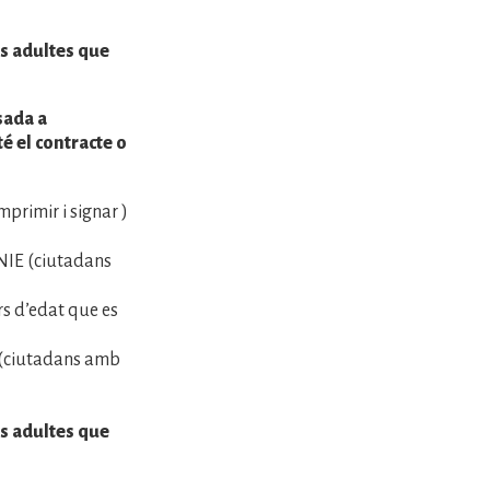
es adultes que
sada a
é el contracte o
primir i signar )
 NIE (ciutadans
rs d’edat que es
E (ciutadans amb
es adultes que