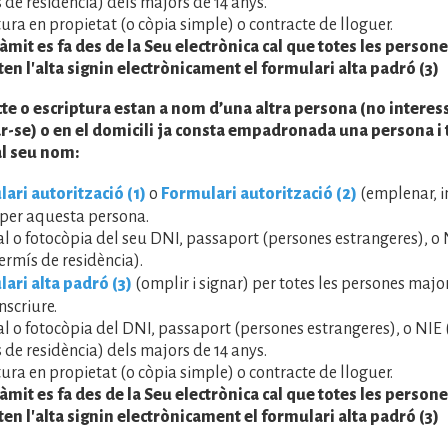
 de residència) dels majors de 14 anys.
tura en propietat (o còpia simple) o contracte de lloguer.
tràmit es fa des de la Seu electrònica cal que totes les person
citen l'alta signin electrònicament el formulari alta padró (3)
acte o escriptura estan a nom d’una altra persona (no interes
se) o en el domicili ja consta empadronada una persona i t
al seu nom:
ari autorització (1)
o
Formulari autorització (2)
(emplenar, im
 per aquesta persona.
al o fotocòpia del seu DNI, passaport (persones estrangeres), o
rmís de residència).
ari alta padró (3)
(omplir i signar) per totes les persones majo
nscriure.
al o fotocòpia del DNI, passaport (persones estrangeres), o NI
 de residència) dels majors de 14 anys.
tura en propietat (o còpia simple) o contracte de lloguer.
tràmit es fa des de la Seu electrònica cal que totes les person
citen l'alta signin electrònicament el formulari alta padró (3)