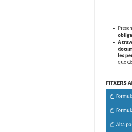
Presen
obliga
A trav
docume
les pe
que dis
FITXERS 
Formula
Formula
Alta pa