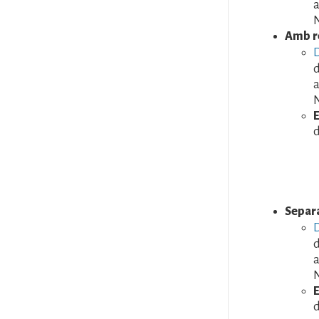
a
N
Amb re
D
d
a
N
d
Separa
D
d
a
N
d