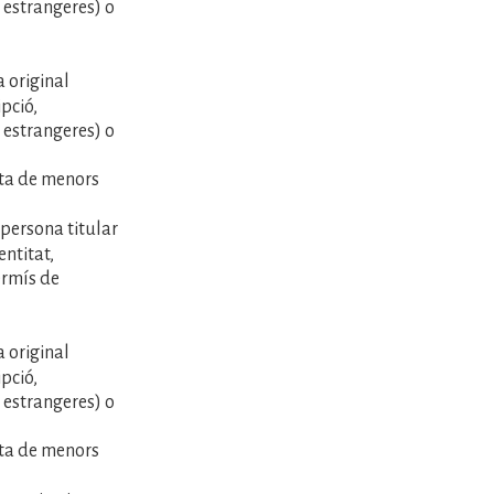
estrangeres) o
 original
pció,
estrangeres) o
.
nta de menors
 persona titular
ntitat,
ermís de
 original
pció,
estrangeres) o
.
nta de menors