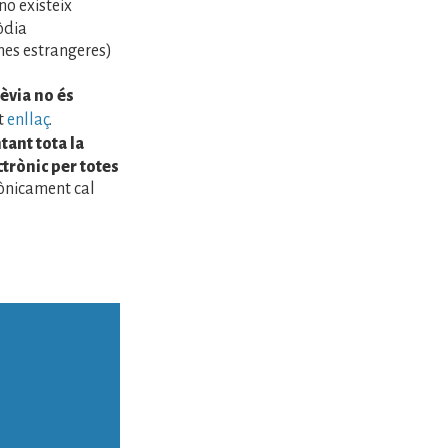
o existeix
òdia
es estrangeres)
rèvia no és
st
enllaç
.
tant tota la
trònic per totes
trònicament cal