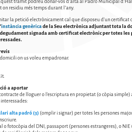
aquest tràmit podreu donar-vos d’alta al Padró Municipal d’Ha
 on residiu més temps durant l’any.
mitar la petició electrònicament cal que disposeu d'un certificat d
’
instància genèrica
de la Seu electrònica adjuntant tota la 
 degudament signada amb certificat electrònic per totes les
eressades.
revis
l domicili on us voleu empadronar.
ït.
ió a aportar
contracte de lloguer o l'escriptura en propietat (o còpia simple
 interessades:
ari alta padró (3)
(omplir i signar) per totes les persones majo
nscriure.
al o fotocòpia del DNI, passaport (persones estrangeres), o NI