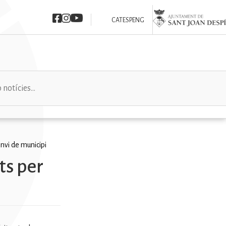
Imatge
Imatge
Imatge
Imatge
CAT
ESP
ENG
nvi de municipi
ts per