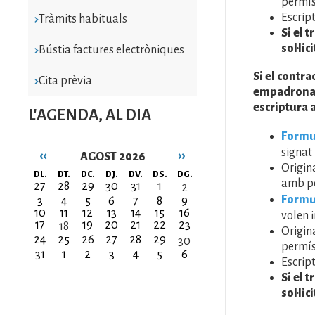
permís
Escrip
Tràmits habituals
Si el 
sol·li
Bústia factures electròniques
Si el contr
Cita prèvia
empadronar-
escriptura 
L'AGENDA, AL DIA
Formul
signat
‹‹
››
AGOST 2026
Origin
Paginació
DL.
DT.
DC.
DJ.
DV.
DS.
DG.
amb pe
27
28
29
30
31
1
2
Formul
3
4
5
6
7
8
9
10
11
12
13
14
15
16
volen i
17
19
20
21
22
23
18
Origin
24
25
26
27
28
29
30
permís
31
1
2
3
4
5
6
Escrip
Si el 
sol·li