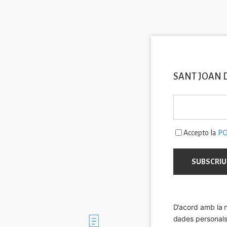
SANT JOAN 
Accepto la
PO
D’acord amb la n
dades personals a
Imatge