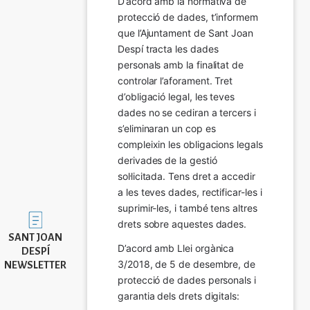
D’acord amb la normativa de 
protecció de dades, t’informem 
que l’Ajuntament de Sant Joan 
Despí tracta les dades 
personals amb la finalitat de 
controlar l’aforament. Tret 
d’obligació legal, les teves 
dades no se cediran a tercers i 
s’eliminaran un cop es 
compleixin les obligacions legals 
derivades de la gestió 
sol·licitada. Tens dret a accedir 
a les teves dades, rectificar-les i 
suprimir-les, i també tens altres 
Imatge
drets sobre aquestes dades.
SANT JOAN
D’acord amb Llei orgànica 
DESPÍ
3/2018, de 5 de desembre, de 
NEWSLETTER
protecció de dades personals i 
garantia dels drets digitals: