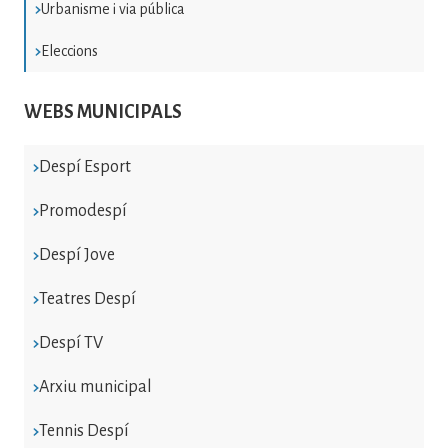
Urbanisme i via pública
Eleccions
WEBS MUNICIPALS
Despí Esport
Promodespí
Despí Jove
Teatres Despí
Despí TV
Arxiu municipal
Tennis Despí