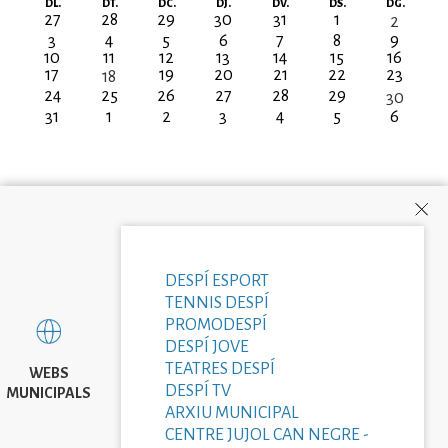
Paginació
DL.
DT.
DC.
DJ.
DV.
DS.
DG.
27
28
29
30
31
1
2
3
4
5
6
7
8
9
10
11
12
13
14
15
16
17
19
20
21
22
23
18
24
25
26
27
28
29
30
31
1
2
3
4
5
6
DESPÍ ESPORT
TENNIS DESPÍ
PROMODESPÍ
DESPÍ JOVE
TEATRES DESPÍ
WEBS
DESPÍ TV
MUNICIPALS
ARXIU MUNICIPAL
CENTRE JUJOL CAN NEGRE -