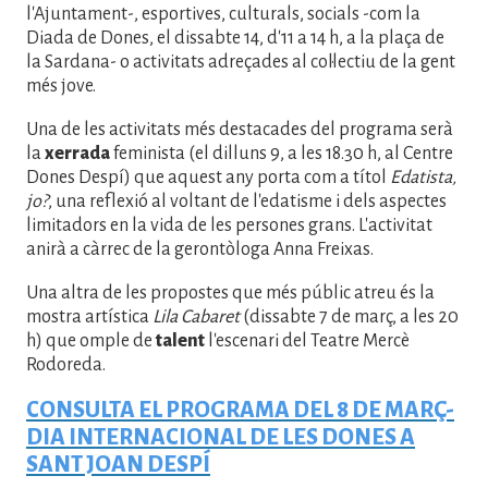
l'Ajuntament-, esportives, culturals, socials -com la
Diada de Dones, el dissabte 14, d'11 a 14 h, a la plaça de
la Sardana- o activitats adreçades al col·lectiu de la gent
més jove.
Una de les activitats més destacades del programa serà
la
xerrada
feminista (el dilluns 9, a les 18.30 h, al Centre
Dones Despí) que aquest any porta com a títol
Edatista,
jo?
, una reflexió al voltant de l'edatisme i dels aspectes
limitadors en la vida de les persones grans. L'activitat
anirà a càrrec de la gerontòloga Anna Freixas.
Una altra de les propostes que més públic atreu és la
mostra artística
Lila Cabaret
(dissabte 7 de març, a les 20
h) que omple de
talent
l'escenari del Teatre Mercè
Rodoreda.
CONSULTA EL PROGRAMA DEL 8 DE MARÇ-
DIA INTERNACIONAL DE LES DONES A
SANT JOAN DESPÍ