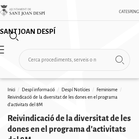
Vés
✕
Imatge
al
CAT
ESP
ENG
contingut
SANT JOAN DESPÍ
Cerca
Fil
Inici
/
Despí informació
/
Despí Notícies
/
Feminisme
/
Reivindicació de la diversitat de les dones en el programa
d'ariadna
d'activitats del 8M
Reivindicació de la diversitat de les
dones en el programa d'activitats