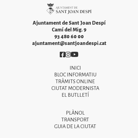
Imatge
Ajuntament de Sant Joan Despí
Camí del Mig. 9
93 480 60 00
ajuntament@santjoandespi.cat
Imatge
Imatge
Imatge
INICI
Primer
BLOC INFORMATIU
menú
TRÀMITS ONLINE
CIUTAT MODERNISTA
del
EL BUTLLETÍ
peu
de
PLÀNOL
Segon
pàgina
TRANSPORT
menú
GUIA DE LA CIUTAT
2025
del