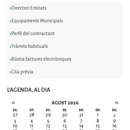
Directori Entitats
Equipaments Municipals
Perfil del contractant
Tràmits habituals
Bústia factures electròniques
Cita prèvia
L'AGENDA, AL DIA
‹‹
››
AGOST 2026
Paginació
DL.
DT.
DC.
DJ.
DV.
DS.
DG.
27
28
29
30
31
1
2
3
4
5
6
7
8
9
10
11
12
13
14
15
16