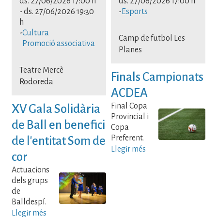
ds. 27/06/2026 17:00 h
ds. 27/06/2026 17:00 h
-
ds. 27/06/2026 19:30
-
Esports
h
-
Cultura
Camp de futbol Les
Promoció associativa
Planes
Teatre Mercè
Finals Campionats
Rodoreda
ACDEA
Final Copa
XV Gala Solidària
Provincial i
de Ball en benefici
Copa
Preferent.
de l'entitat Som de
Llegir més
cor
Actuacions
dels grups
de
Balldespí.
Llegir més