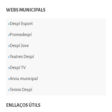
WEBS MUNICIPALS
Despí Esport
Promodespí
Despí Jove
Teatres Despí
Despí TV
Arxiu municipal
Tennis Despí
ENLLAÇOS ÚTILS