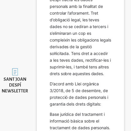
personals amb la finalitat de 
controlar l’aforament. Tret 
d’obligació legal, les teves 
dades no se cediran a tercers i 
s’eliminaran un cop es 
compleixin les obligacions legals 
derivades de la gestió 
sol·licitada. Tens dret a accedir 
a les teves dades, rectificar-les i 
suprimir-les, i també tens altres 
Imatge
drets sobre aquestes dades.
SANT JOAN
D’acord amb Llei orgànica 
DESPÍ
3/2018, de 5 de desembre, de 
NEWSLETTER
protecció de dades personals i 
garantia dels drets digitals:
Base jurídica del tractament i 
informació bàsica sobre el 
tractament de dades personals.