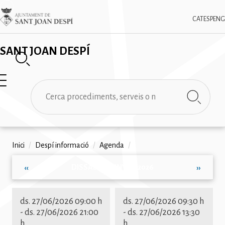
Vés
✕
Imatge
al
CAT
ESP
ENG
contingut
SANT JOAN DESPÍ
Cerca
Fil
Inici
/
Despí informació
/
Agenda
/
d'ariadna
DISSABTE, JUNY 27, 2026
‹‹
››
Paginació
ds. 27/06/2026 09:00 h
ds. 27/06/2026 09:30 h
-
ds. 27/06/2026 21:00
-
ds. 27/06/2026 13:30
h
h