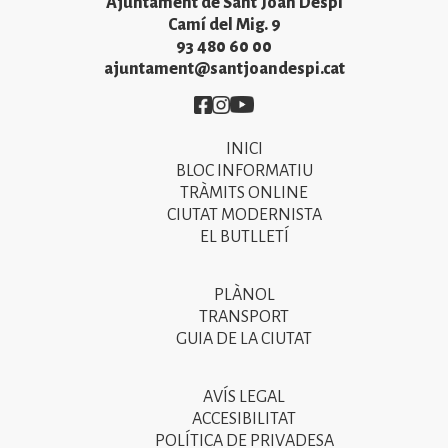
Ajuntament de Sant Joan Despí
Camí del Mig. 9
93 480 60 00
ajuntament@santjoandespi.cat
Imatge
Imatge
Imatge
INICI
Primer
BLOC INFORMATIU
menú
TRÀMITS ONLINE
CIUTAT MODERNISTA
del
EL BUTLLETÍ
peu
de
PLÀNOL
Segon
pàgina
TRANSPORT
menú
GUIA DE LA CIUTAT
2025
del
peu
AVÍS LEGAL
Tercer
ACCESIBILITAT
de
menú
POLÍTICA DE PRIVADESA