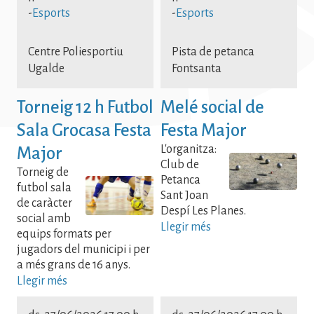
-
Esports
-
Esports
Centre Poliesportiu
Pista de petanca
Ugalde
Fontsanta
Torneig 12 h Futbol
Melé social de
Sala Grocasa Festa
Festa Major
L'organitza:
Major
Club de
Torneig de
Petanca
futbol sala
Sant Joan
de caràcter
Despí Les Planes.
social amb
Llegir més
equips formats per
jugadors del municipi i per
a més grans de 16 anys.
Llegir més