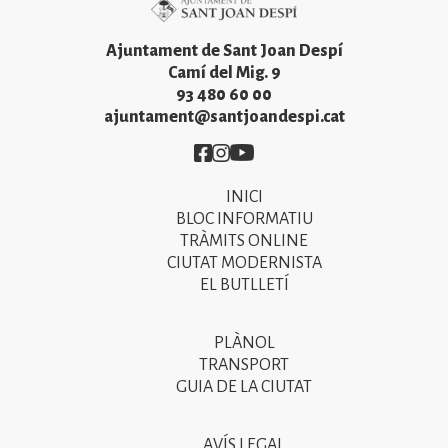
Ajuntament de Sant Joan Despí
Camí del Mig. 9
93 480 60 00
ajuntament@santjoandespi.cat
Imatge
Imatge
Imatge
INICI
Primer
BLOC INFORMATIU
menú
TRÀMITS ONLINE
CIUTAT MODERNISTA
del
EL BUTLLETÍ
peu
de
PLÀNOL
Segon
pàgina
TRANSPORT
menú
GUIA DE LA CIUTAT
2025
del
peu
AVÍS LEGAL