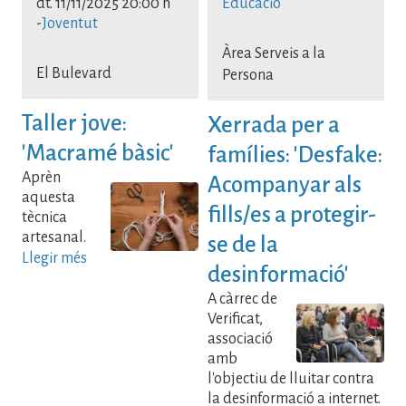
dt. 11/11/2025 20:00 h
Educació
-
Joventut
Àrea Serveis a la
El Bulevard
Persona
Taller jove:
Xerrada per a
'Macramé bàsic'
famílies: 'Desfake:
Aprèn
Acompanyar als
aquesta
fills/es a protegir-
tècnica
artesanal.
se de la
Llegir més
desinformació'
A càrrec de
Verificat,
associació
amb
l'objectiu de lluitar contra
la desinformació a internet.