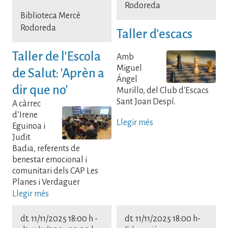
Rodoreda
Biblioteca Mercè
Rodoreda
Taller d'escacs
Taller de l'Escola
Amb
Miguel
de Salut: 'Aprèn a
Ángel
dir que no'
Murillo, del Club d'Escacs
Sant Joan Despí.
A càrrec
d’Irene
Llegir més
Eguinoa i
Judit
Badia, referents de
benestar emocional i
comunitari dels CAP Les
Planes i Verdaguer
Llegir més
dt. 11/11/2025 18:00 h
-
dt. 11/11/2025 18:00 h
-