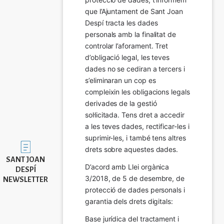
que l’Ajuntament de Sant Joan 
Despí tracta les dades 
personals amb la finalitat de 
controlar l’aforament. Tret 
d’obligació legal, les teves 
dades no se cediran a tercers i 
s’eliminaran un cop es 
compleixin les obligacions legals 
derivades de la gestió 
sol·licitada. Tens dret a accedir 
a les teves dades, rectificar-les i 
suprimir-les, i també tens altres 
Imatge
drets sobre aquestes dades.
SANT JOAN
D’acord amb Llei orgànica 
DESPÍ
3/2018, de 5 de desembre, de 
NEWSLETTER
protecció de dades personals i 
garantia dels drets digitals:
Base jurídica del tractament i 