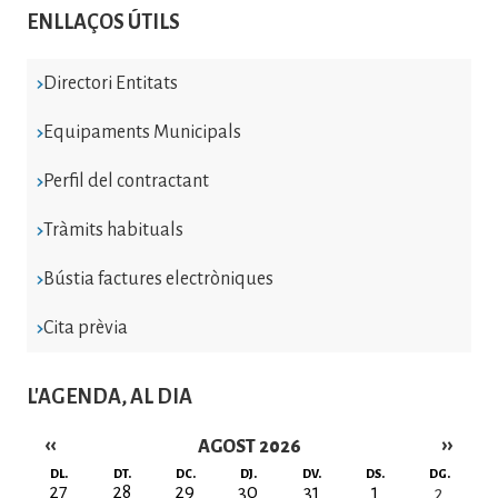
ENLLAÇOS ÚTILS
Directori Entitats
Equipaments Municipals
Perfil del contractant
Tràmits habituals
Bústia factures electròniques
Cita prèvia
L'AGENDA, AL DIA
‹‹
››
AGOST 2026
Paginació
DL.
DT.
DC.
DJ.
DV.
DS.
DG.
27
28
29
30
31
1
2