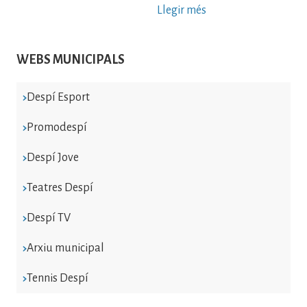
Llegir més
WEBS MUNICIPALS
Despí Esport
Promodespí
Despí Jove
Teatres Despí
Despí TV
Arxiu municipal
Tennis Despí