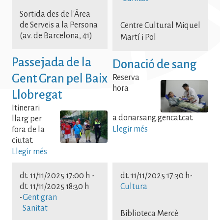
Sortida des de l'Àrea
de Serveis a la Persona
Centre Cultural Miquel
(av. de Barcelona, 41)
Martí i Pol
Passejada de la
Donació de sang
Gent Gran pel Baix
Reserva
hora
Llobregat
Itinerari
a donarsang.gencat.cat.
llarg per
Llegir més
fora de la
ciutat.
Llegir més
dt. 11/11/2025 17:00 h
-
dt. 11/11/2025 17:30 h
-
dt. 11/11/2025 18:30 h
Cultura
-
Gent gran
Sanitat
Biblioteca Mercè