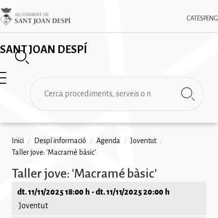
Vés
✕
Imatge
al
CAT
ESP
ENG
contingut
SANT JOAN DESPÍ
Cerca
Fil
Inici
/
Despí informació
/
Agenda
/
Joventut
/
Taller jove: 'Macramé bàsic'
d'ariadna
Taller jove: 'Macramé bàsic'
dt. 11/11/2025 18:00 h
-
dt. 11/11/2025 20:00 h
Joventut