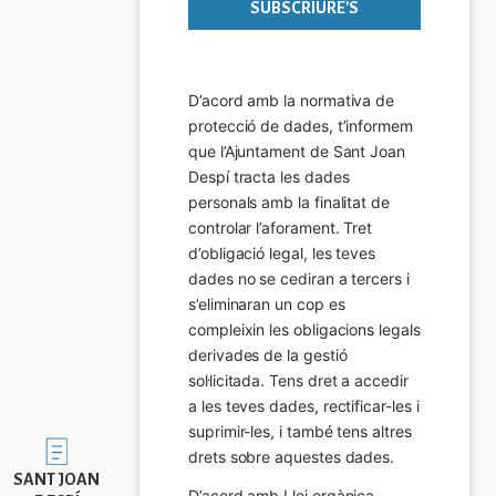
D’acord amb la normativa de 
protecció de dades, t’informem 
que l’Ajuntament de Sant Joan 
Despí tracta les dades 
personals amb la finalitat de 
controlar l’aforament. Tret 
d’obligació legal, les teves 
dades no se cediran a tercers i 
s’eliminaran un cop es 
compleixin les obligacions legals 
derivades de la gestió 
sol·licitada. Tens dret a accedir 
a les teves dades, rectificar-les i 
suprimir-les, i també tens altres 
Imatge
drets sobre aquestes dades.
SANT JOAN
D’acord amb Llei orgànica 