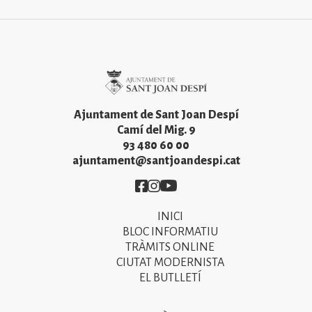
Imatge
Ajuntament de Sant Joan Despí
Camí del Mig. 9
93 480 60 00
ajuntament@santjoandespi.cat
Imatge
Imatge
Imatge
INICI
Primer
BLOC INFORMATIU
menú
TRÀMITS ONLINE
CIUTAT MODERNISTA
del
EL BUTLLETÍ
peu