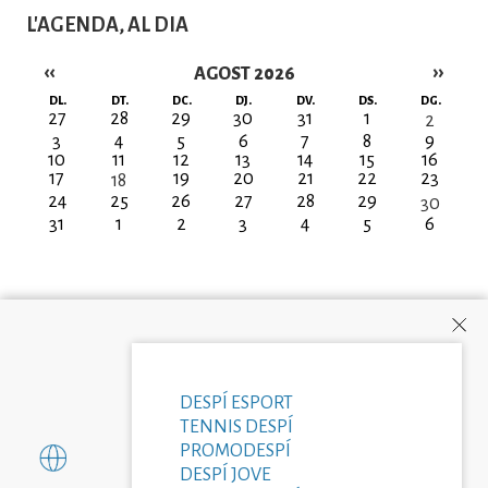
L'AGENDA, AL DIA
‹‹
››
AGOST 2026
Paginació
DL.
DT.
DC.
DJ.
DV.
DS.
DG.
27
28
29
30
31
1
2
3
4
5
6
7
8
9
10
11
12
13
14
15
16
17
19
20
21
22
23
18
24
25
26
27
28
29
30
31
1
2
3
4
5
6
DESPÍ ESPORT
TENNIS DESPÍ
PROMODESPÍ
DESPÍ JOVE