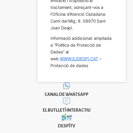
limitació i d’oposició al 
tractament, adreçant-vos a 
l’Oficina d’Atenció Ciutadana: 
Camí del Mig, 9. 08970 Sant 
Joan Despí.
Informació addicional: ampliada 
a “Política de Protecció de 
Dades” al 
web 
WWW.SJDESPI.CAT
 – 
Protecció de dades
CANAL DE WHATSAPP
EL BUTLLETÍ INTERACTIU
DESPÍTV