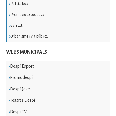
Policia local
Promoció associativa
Sanitat
Urbanisme i via pública
WEBS MUNICIPALS
Despí Esport
Promodespí
Despí Jove
Teatres Despí
Despí TV