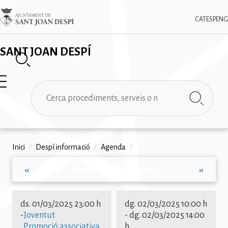
Vés
✕
Imatge
al
CAT
ESP
ENG
contingut
SANT JOAN DESPÍ
Cerca
Fil
Inici
/
Despí informació
/
Agenda
/
d'ariadna
DIUMENGE, MARÇ 2, 2025
‹‹
››
Paginació
ds. 01/03/2025 23:00 h
dg. 02/03/2025 10:00 h
-
Joventut
-
dg. 02/03/2025 14:00
Promoció associativa
h