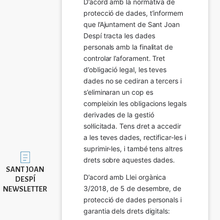
D’acord amb la normativa de 
protecció de dades, t’informem 
que l’Ajuntament de Sant Joan 
Despí tracta les dades 
personals amb la finalitat de 
controlar l’aforament. Tret 
d’obligació legal, les teves 
dades no se cediran a tercers i 
s’eliminaran un cop es 
compleixin les obligacions legals 
derivades de la gestió 
sol·licitada. Tens dret a accedir 
a les teves dades, rectificar-les i 
suprimir-les, i també tens altres 
Imatge
drets sobre aquestes dades.
SANT JOAN
D’acord amb Llei orgànica 
DESPÍ
3/2018, de 5 de desembre, de 
NEWSLETTER
protecció de dades personals i 
garantia dels drets digitals: