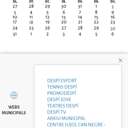
Paginació
DL.
DT.
DC.
DJ.
DV.
DS.
DG.
27
28
29
30
31
1
2
3
4
5
6
7
8
9
10
11
12
13
14
15
16
17
19
20
21
22
23
18
24
25
26
27
28
29
30
31
1
2
3
4
5
6
DESPÍ ESPORT
TENNIS DESPÍ
PROMODESPÍ
DESPÍ JOVE
TEATRES DESPÍ
WEBS
DESPÍ TV
MUNICIPALS
ARXIU MUNICIPAL
CENTRE JUJOL CAN NEGRE -