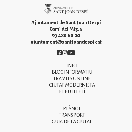
Imatge
Ajuntament de Sant Joan Despí
Camí del Mig. 9
93 480 60 00
ajuntament@santjoandespi.cat
Imatge
Imatge
Imatge
INICI
Primer
BLOC INFORMATIU
menú
TRÀMITS ONLINE
CIUTAT MODERNISTA
del
EL BUTLLETÍ
peu
de
PLÀNOL
Segon
pàgina
TRANSPORT
menú
GUIA DE LA CIUTAT
2025
del