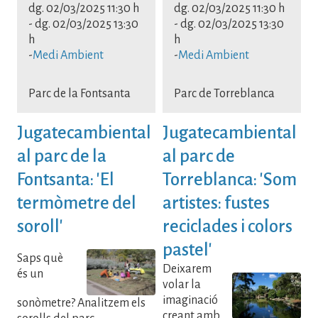
dg. 02/03/2025 11:30 h
dg. 02/03/2025 11:30 h
-
dg. 02/03/2025 13:30
-
dg. 02/03/2025 13:30
h
h
-
Medi Ambient
-
Medi Ambient
Parc de la Fontsanta
Parc de Torreblanca
Jugatecambiental
Jugatecambiental
al parc de la
al parc de
Fontsanta: 'El
Torreblanca: 'Som
termòmetre del
artistes: fustes
soroll'
reciclades i colors
pastel'
Saps què
Deixarem
és un
volar la
imaginació
sonòmetre? Analitzem els
creant amb