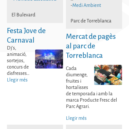
-
Medi Ambient
El Bulevard
Parc de Torreblanca
Festa Jove de
Mercat de pagès
Carnaval
al parc de
Dj's,
Torreblanca
animació,
sortejos,
concurs de
Cada
disfresses...
diumenge,
Llegir més
fruites i
hortalisses
de temporada i amb la
marca Producte Fresc del
Parc Agrari.
Llegir més