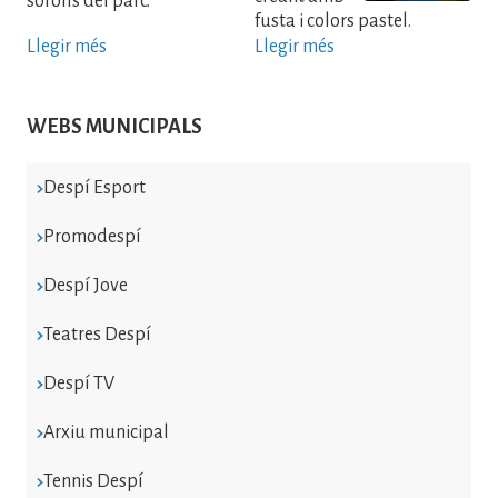
sorolls del parc.
fusta i colors pastel.
Llegir més
Llegir més
WEBS MUNICIPALS
Despí Esport
Promodespí
Despí Jove
Teatres Despí
Despí TV
Arxiu municipal
Tennis Despí