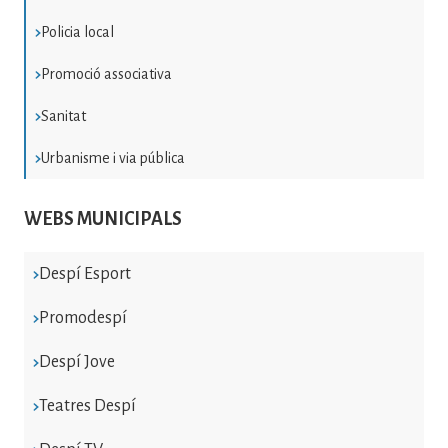
Policia local
Promoció associativa
Sanitat
Urbanisme i via pública
WEBS MUNICIPALS
Despí Esport
Promodespí
Despí Jove
Teatres Despí