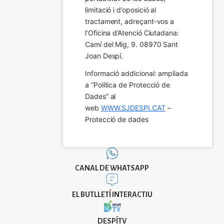
limitació i d’oposició al 
tractament, adreçant-vos a 
l’Oficina d’Atenció Ciutadana: 
Camí del Mig, 9. 08970 Sant 
Joan Despí.
Informació addicional: ampliada 
a “Política de Protecció de 
Dades” al 
web 
WWW.SJDESPI.CAT
 – 
Protecció de dades
CANAL DE WHATSAPP
EL BUTLLETÍ INTERACTIU
DESPÍTV