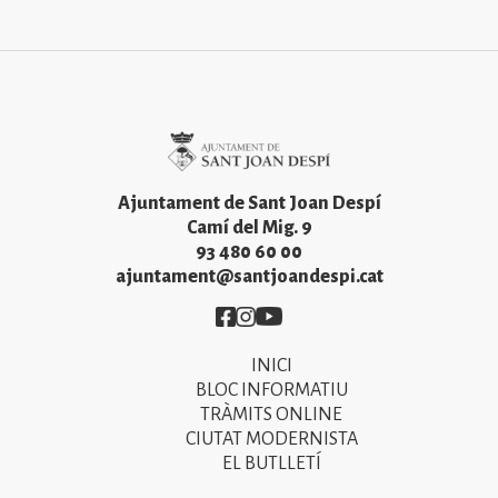
Imatge
Ajuntament de Sant Joan Despí
Camí del Mig. 9
93 480 60 00
ajuntament@santjoandespi.cat
Imatge
Imatge
Imatge
INICI
Primer
BLOC INFORMATIU
menú
TRÀMITS ONLINE
CIUTAT MODERNISTA
del
EL BUTLLETÍ
peu