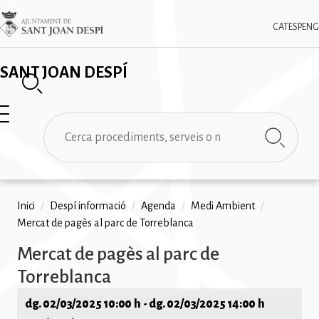
Vés
✕
Imatge
al
CAT
ESP
ENG
contingut
SANT JOAN DESPÍ
Cerca
Fil
Inici
/
Despí informació
/
Agenda
/
Medi Ambient
/
Mercat de pagès al parc de Torreblanca
d'ariadna
Mercat de pagès al parc de
Torreblanca
dg. 02/03/2025 10:00 h
-
dg. 02/03/2025 14:00 h