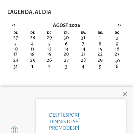
L'AGENDA, AL DIA
‹‹
››
AGOST 2026
Paginació
DL.
DT.
DC.
DJ.
DV.
DS.
DG.
27
28
29
30
31
1
2
3
4
5
6
7
8
9
10
11
12
13
14
15
16
17
19
20
21
22
23
18
24
25
26
27
28
29
30
31
1
2
3
4
5
6
DESPÍ ESPORT
TENNIS DESPÍ
PROMODESPÍ