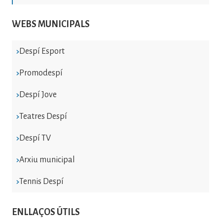
WEBS MUNICIPALS
Despí Esport
Promodespí
Despí Jove
Teatres Despí
Despí TV
Arxiu municipal
Tennis Despí
ENLLAÇOS ÚTILS