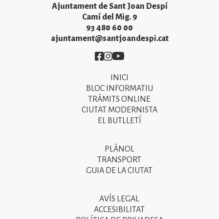
Ajuntament de Sant Joan Despí
Camí del Mig. 9
93 480 60 00
ajuntament@santjoandespi.cat
Imatge
Imatge
Imatge
INICI
Primer
BLOC INFORMATIU
menú
TRÀMITS ONLINE
CIUTAT MODERNISTA
del
EL BUTLLETÍ
peu
de
PLÀNOL
Segon
pàgina
TRANSPORT
menú
GUIA DE LA CIUTAT
2025
del
peu
AVÍS LEGAL
Tercer
ACCESIBILITAT
de
menú