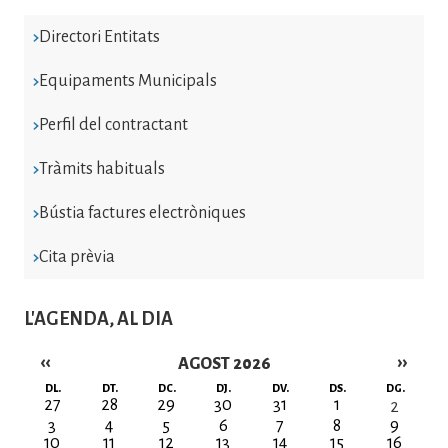
Directori Entitats
Equipaments Municipals
Perfil del contractant
Tràmits habituals
Bústia factures electròniques
Cita prèvia
L'AGENDA, AL DIA
‹‹
››
AGOST 2026
Paginació
DL.
DT.
DC.
DJ.
DV.
DS.
DG.
27
28
29
30
31
1
2
3
4
5
6
7
8
9
10
11
12
13
14
15
16