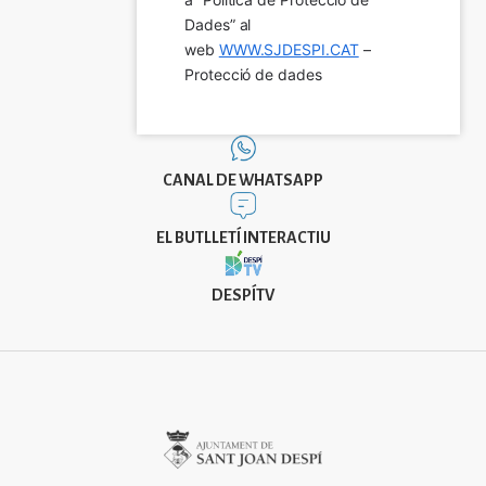
Dades” al 
web 
WWW.SJDESPI.CAT
 – 
Protecció de dades
CANAL DE WHATSAPP
EL BUTLLETÍ INTERACTIU
DESPÍTV
Imatge