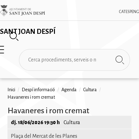
Vés
✕
Imatge
al
CAT
ESP
ENG
contingut
SANT JOAN DESPÍ
Cerca
Fil
Inici
/
Despí informació
/
Agenda
/
Cultura
/
Havaneres i rom cremat
d'ariadna
Havaneres i rom cremat
dj. 18/06/2026 19:30 h
Cultura
Plaça del Mercat de les Planes