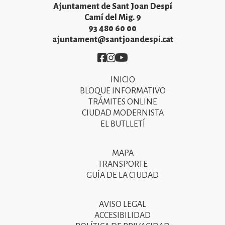
Ajuntament de Sant Joan Despí
Camí del Mig. 9
93 480 60 00
ajuntament@santjoandespi.cat
Imatge
Imatge
Imatge
INICIO
Primer
BLOQUE INFORMATIVO
menú
TRÁMITES ONLINE
CIUDAD MODERNISTA
del
EL BUTLLETÍ
peu
de
MAPA
Segon
pàgina
TRANSPORTE
menú
GUÍA DE LA CIUDAD
2025
del
peu
AVISO LEGAL
Tercer
ACCESIBILIDAD
de
menú