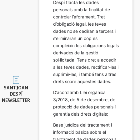
Despí tracta les dades 
personals amb la finalitat de 
controlar l’aforament. Tret 
d’obligació legal, les teves 
dades no se cediran a tercers i 
s’eliminaran un cop es 
compleixin les obligacions legals 
derivades de la gestió 
sol·licitada. Tens dret a accedir 
a les teves dades, rectificar-les i 
suprimir-les, i també tens altres 
Imatge
drets sobre aquestes dades.
SANT JOAN
D’acord amb Llei orgànica 
DESPÍ
3/2018, de 5 de desembre, de 
NEWSLETTER
protecció de dades personals i 
garantia dels drets digitals:
Base jurídica del tractament i 
informació bàsica sobre el 
tractament de dades personals.