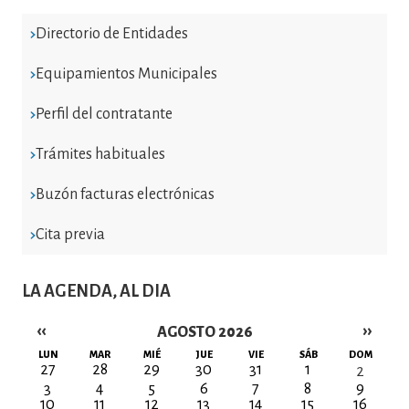
Directorio de Entidades
Equipamientos Municipales
Perfil del contratante
Trámites habituales
Buzón facturas electrónicas
Cita previa
LA AGENDA, AL DIA
‹‹
››
AGOSTO 2026
Paginación
LUN
MAR
MIÉ
JUE
VIE
SÁB
DOM
27
28
29
30
31
1
2
3
4
5
6
7
8
9
10
11
12
13
14
15
16