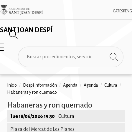
Pasar
✕
Imatge
al
CAT
ESP
ENG
contenido
principal
SANT JOAN DESPÍ
Buscar
Ruta
Inicio
/
Despí información
/
Agenda
/
Agenda
/
Cultura
/
Habaneras y ron quemado
de
Habaneras y ron quemado
navegación
Jue 18/06/2026 19:30
Cultura
Plaza del Mercat de Les Planes