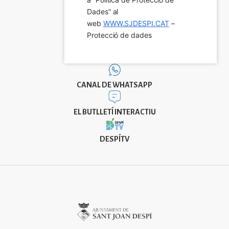
Dades” al 
web 
WWW.SJDESPI.CAT
 – 
Protecció de dades
CANAL DE WHATSAPP
EL BUTLLETÍ INTERACTIU
DESPÍTV
Imatge