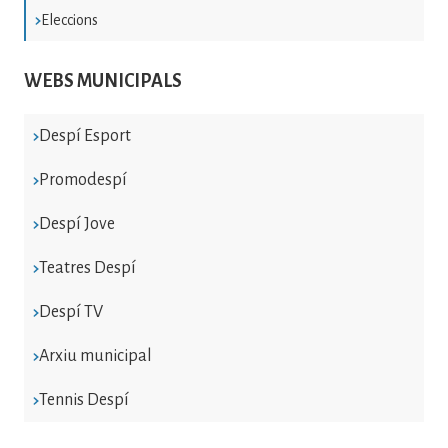
Eleccions
WEBS MUNICIPALS
Despí Esport
Promodespí
Despí Jove
Teatres Despí
Despí TV
Arxiu municipal
Tennis Despí