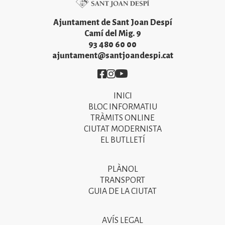
Ajuntament de Sant Joan Despí
Camí del Mig. 9
93 480 60 00
ajuntament@santjoandespi.cat
Imatge
Imatge
Imatge
INICI
Primer
BLOC INFORMATIU
menú
TRÀMITS ONLINE
CIUTAT MODERNISTA
del
EL BUTLLETÍ
peu
de
PLÀNOL
Segon
pàgina
TRANSPORT
menú
GUIA DE LA CIUTAT
2025
del
peu
AVÍS LEGAL
Tercer