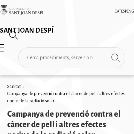
Vés
✕
Imatge
al
CAT
ESP
ENG
contingut
SANT JOAN DESPÍ
Cerca
Fil
Sanitat
/
Campanya de prevenció contra el càncer de pell i altres efectes
d'ariadna
nocius de la radiació solar
Campanya de prevenció contra el
càncer de pell i altres efectes