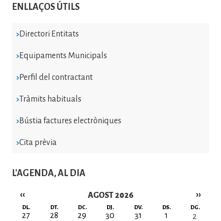
ENLLAÇOS ÚTILS
Directori Entitats
Equipaments Municipals
Perfil del contractant
Tràmits habituals
Bústia factures electròniques
Cita prèvia
L'AGENDA, AL DIA
‹‹
››
AGOST 2026
Paginació
DL.
DT.
DC.
DJ.
DV.
DS.
DG.
27
28
29
30
31
1
2