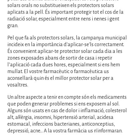
solars orals no substitueixen els protectors solars
aplicats a la pell. És important protegir tot el cos de la
radiació solar, especialment entre nens i nenes i gent
gran.
Pel que fa als protectors solars, la campanya municipal
incideix en la importància d'aplicar-se'ls correctament.
És convenient aplicar-te protector solar cada dia a les
zones exposades abans de sortir de casa i repetir
l’aplicació cada dues hores, especialment si ens hem
mullat. El vostre farmacèutic o farmacèutica us
aconsellarà quin és el millor protector solar per a
vosaltres.
Un altre aspecte a tenir en compte són els medicaments
que poden generar problemes si ens exposem al sol.
Alguns són usats en cas de dolor i inflamació, colesterol
alt, al·lèrgia, insomni, hipertensió arterial, acidesa
estomacal, infeccions bacterianes, anticonceptius,
depressió, acne... A la vostra farmàcia us n'informaran.