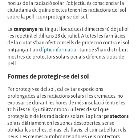
nocius de la radiació solar. L'objectiu és conscienciar la
ciutadania de quins efectes tenen les radiacions del sol
sobre la pell i com protegir-se del sol.
La
campanya
ha tingut lloc aquest dimecres 16 de juliol
i es repetirà el dilluns 28 de juliol. A totes les farmàcies
de la ciutat s'han ofert consells de protecció contra el sol
mitjançant un
díptic informatiu
i també s'han distribuït
mostres de protectors solars per als diferents tipus de
pell.
Formes de protegir-se del sol
Per protegir-se del sol, cal evitar exposicions
prolongades a les radiacions solars i les cremades; no
exposar-se durant les hores de més insolació (entre les
12 h i les 16 h); utilitzar roba i ulleres de sol que
protegeixin de les radiacions solars; i aplicar
protectors
solars diàriament en les zones descobertes, sense
oblidar les orelles, el nas, els llavis, el cuir cabellut i els
peus. Les cremes autobronzejadores i els protectors