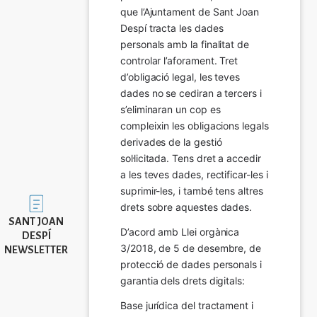
que l’Ajuntament de Sant Joan 
Despí tracta les dades 
personals amb la finalitat de 
controlar l’aforament. Tret 
d’obligació legal, les teves 
dades no se cediran a tercers i 
s’eliminaran un cop es 
compleixin les obligacions legals 
derivades de la gestió 
sol·licitada. Tens dret a accedir 
a les teves dades, rectificar-les i 
suprimir-les, i també tens altres 
Imatge
drets sobre aquestes dades.
SANT JOAN
D’acord amb Llei orgànica 
DESPÍ
3/2018, de 5 de desembre, de 
NEWSLETTER
protecció de dades personals i 
garantia dels drets digitals:
Base jurídica del tractament i 