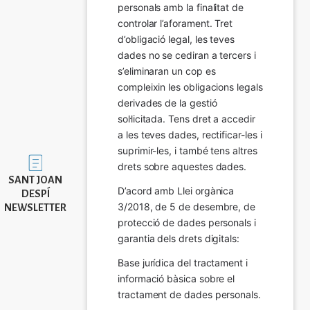
personals amb la finalitat de 
controlar l’aforament. Tret 
d’obligació legal, les teves 
dades no se cediran a tercers i 
s’eliminaran un cop es 
compleixin les obligacions legals 
derivades de la gestió 
sol·licitada. Tens dret a accedir 
a les teves dades, rectificar-les i 
suprimir-les, i també tens altres 
Imatge
drets sobre aquestes dades.
SANT JOAN
D’acord amb Llei orgànica 
DESPÍ
3/2018, de 5 de desembre, de 
NEWSLETTER
protecció de dades personals i 
garantia dels drets digitals:
Base jurídica del tractament i 
informació bàsica sobre el 
tractament de dades personals.