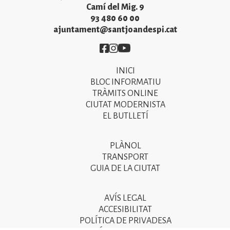
Camí del Mig. 9
93 480 60 00
ajuntament@santjoandespi.cat
Imatge
Imatge
Imatge
INICI
Primer
BLOC INFORMATIU
menú
TRÀMITS ONLINE
CIUTAT MODERNISTA
del
EL BUTLLETÍ
peu
de
PLÀNOL
Segon
pàgina
TRANSPORT
menú
GUIA DE LA CIUTAT
2025
del
peu
AVÍS LEGAL
Tercer
ACCESIBILITAT
de
menú
POLÍTICA DE PRIVADESA