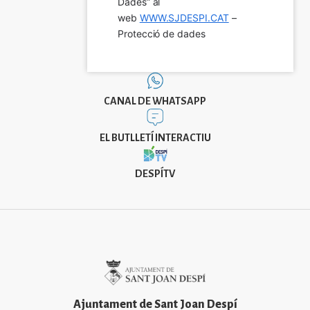
Dades” al 
web 
WWW.SJDESPI.CAT
 – 
Protecció de dades
CANAL DE WHATSAPP
EL BUTLLETÍ INTERACTIU
DESPÍTV
Imatge
Ajuntament de Sant Joan Despí