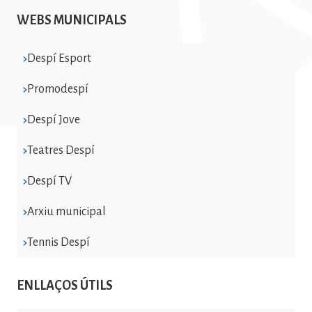
WEBS MUNICIPALS
Despí Esport
Promodespí
Despí Jove
Teatres Despí
Despí TV
Arxiu municipal
Tennis Despí
ENLLAÇOS ÚTILS