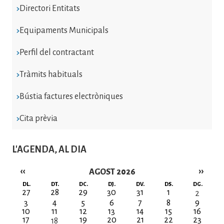
Directori Entitats
Equipaments Municipals
Perfil del contractant
Tràmits habituals
Bústia factures electròniques
Cita prèvia
L'AGENDA, AL DIA
‹‹
››
AGOST 2026
Paginació
DL.
DT.
DC.
DJ.
DV.
DS.
DG.
27
28
29
30
31
1
2
3
4
5
6
7
8
9
10
11
12
13
14
15
16
17
19
20
21
22
23
18