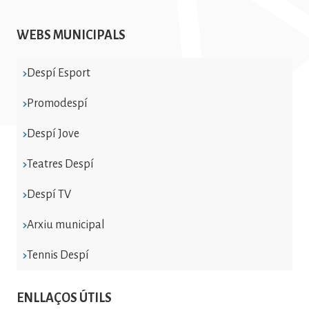
WEBS MUNICIPALS
Despí Esport
Promodespí
Despí Jove
Teatres Despí
Despí TV
Arxiu municipal
Tennis Despí
ENLLAÇOS ÚTILS