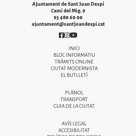
Ajuntament de Sant Joan Despí
Camí del Mig. 9
93 480 60 00
ajuntament@santjoandespi.cat
Imatge
Imatge
Imatge
INICI
Primer
BLOC INFORMATIU
menú
TRÀMITS ONLINE
CIUTAT MODERNISTA
del
EL BUTLLETÍ
peu
de
PLÀNOL
Segon
pàgina
TRANSPORT
menú
GUIA DE LA CIUTAT
2025
del
peu
AVÍS LEGAL
Tercer
ACCESIBILITAT
de
menú