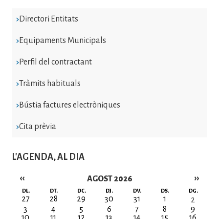
Directori Entitats
Equipaments Municipals
Perfil del contractant
Tràmits habituals
Bústia factures electròniques
Cita prèvia
L'AGENDA, AL DIA
‹‹
››
AGOST 2026
Paginació
DL.
DT.
DC.
DJ.
DV.
DS.
DG.
27
28
29
30
31
1
2
3
4
5
6
7
8
9
10
11
12
13
14
15
16