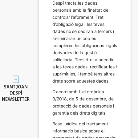
Despí tracta les dades 
personals amb la finalitat de 
controlar l’aforament. Tret 
d’obligació legal, les teves 
dades no se cediran a tercers i 
s’eliminaran un cop es 
compleixin les obligacions legals 
derivades de la gestió 
sol·licitada. Tens dret a accedir 
a les teves dades, rectificar-les i 
suprimir-les, i també tens altres 
Imatge
drets sobre aquestes dades.
SANT JOAN
D’acord amb Llei orgànica 
DESPÍ
3/2018, de 5 de desembre, de 
NEWSLETTER
protecció de dades personals i 
garantia dels drets digitals:
Base jurídica del tractament i 
informació bàsica sobre el 
tractament de dades personals.