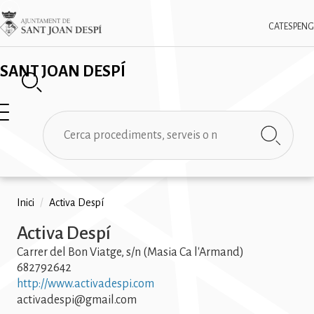
Vés
✕
Imatge
al
CAT
ESP
ENG
contingut
SANT JOAN DESPÍ
Cerca
Fil
Inici
/
Activa Despí
d'ariadna
Activa Despí
Carrer del Bon Viatge, s/n (Masia Ca l'Armand)
682792642
http://www.activadespi.com
activadespi@gmail.com