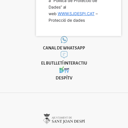
a “Política de Protecció de 
Dades” al 
web 
WWW.SJDESPI.CAT
 – 
Protecció de dades
CANAL DE WHATSAPP
EL BUTLLETÍ INTERACTIU
DESPÍTV
Imatge