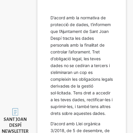
D’acord amb la normativa de 
protecció de dades, t’informem 
que l’Ajuntament de Sant Joan 
Despí tracta les dades 
personals amb la finalitat de 
controlar l’aforament. Tret 
d’obligació legal, les teves 
dades no se cediran a tercers i 
s’eliminaran un cop es 
compleixin les obligacions legals 
derivades de la gestió 
sol·licitada. Tens dret a accedir 
a les teves dades, rectificar-les i 
suprimir-les, i també tens altres 
Imatge
drets sobre aquestes dades.
SANT JOAN
D’acord amb Llei orgànica 
DESPÍ
3/2018, de 5 de desembre, de 
NEWSLETTER