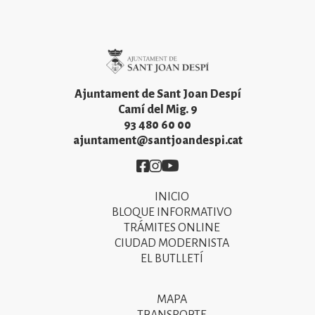
Imatge
Ajuntament de Sant Joan Despí
Camí del Mig. 9
93 480 60 00
ajuntament@santjoandespi.cat
Imatge
Imatge
Imatge
INICIO
Primer
BLOQUE INFORMATIVO
menú
TRÁMITES ONLINE
CIUDAD MODERNISTA
del
EL BUTLLETÍ
peu
de
MAPA
Segon
TRANSPORTE