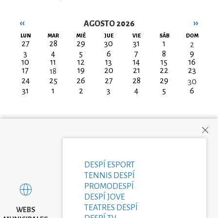
‹‹
››
AGOSTO 2026
Paginación
LUN
MAR
MIÉ
JUE
VIE
SÁB
DOM
27
28
29
30
31
1
2
3
4
5
6
7
8
9
10
11
12
13
14
15
16
17
19
20
21
22
23
18
24
25
26
27
28
29
30
31
1
2
3
4
5
6
DESPÍ ESPORT
TENNIS DESPÍ
PROMODESPÍ
DESPÍ JOVE
TEATRES DESPÍ
WEBS