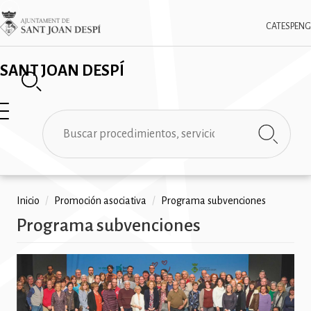
Pasar
✕
Imatge
al
CAT
ESP
ENG
contenido
principal
SANT JOAN DESPÍ
Buscar
Ruta
Inicio
/
Promoción asociativa
/
Programa subvenciones
Programa subvenciones
de
navegación
Imatge