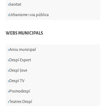
Sanitat
Urbanisme i via pública
WEBS MUNICIPALS
Arxiu municipal
Despí Esport
Despí Jove
Despí TV
Promodespí
Teatres Despí