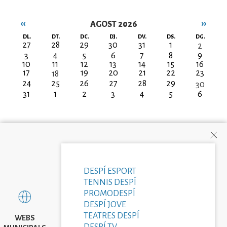
‹‹
››
AGOST 2026
Paginació
DL.
DT.
DC.
DJ.
DV.
DS.
DG.
27
28
29
30
31
1
2
3
4
5
6
7
8
9
10
11
12
13
14
15
16
17
19
20
21
22
23
18
24
25
26
27
28
29
30
31
1
2
3
4
5
6
DESPÍ ESPORT
TENNIS DESPÍ
PROMODESPÍ
DESPÍ JOVE
TEATRES DESPÍ
WEBS