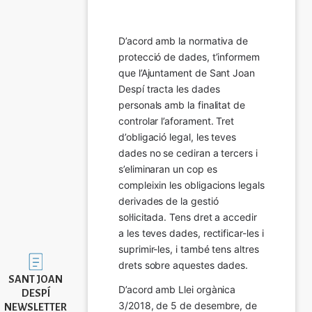
D’acord amb la normativa de 
protecció de dades, t’informem 
que l’Ajuntament de Sant Joan 
Despí tracta les dades 
personals amb la finalitat de 
controlar l’aforament. Tret 
d’obligació legal, les teves 
dades no se cediran a tercers i 
s’eliminaran un cop es 
compleixin les obligacions legals 
derivades de la gestió 
sol·licitada. Tens dret a accedir 
a les teves dades, rectificar-les i 
suprimir-les, i també tens altres 
Imatge
drets sobre aquestes dades.
SANT JOAN
D’acord amb Llei orgànica 
DESPÍ
3/2018, de 5 de desembre, de 
NEWSLETTER