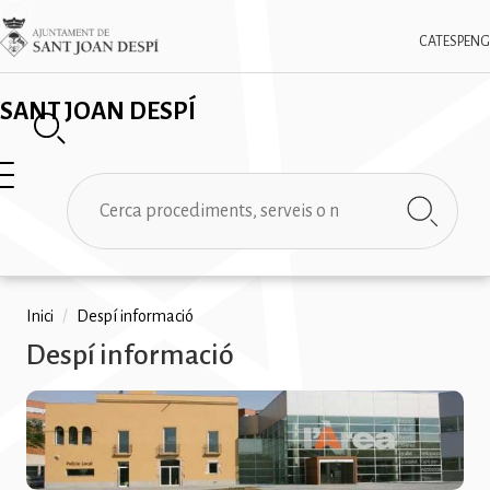
Vés
✕
Imatge
al
CAT
ESP
ENG
contingut
SANT JOAN DESPÍ
Cerca
Fil
Inici
/
Despí informació
Despí informació
d'ariadna