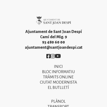
Imatge
Ajuntament de Sant Joan Despí
Camí del Mig. 9
93 480 60 00
ajuntament@santjoandespi.cat
Imatge
Imatge
Imatge
INICI
Primer
BLOC INFORMATIU
menú
TRÀMITS ONLINE
CIUTAT MODERNISTA
del
EL BUTLLETÍ
peu
de
PLÀNOL
Segon
TRANSPORT