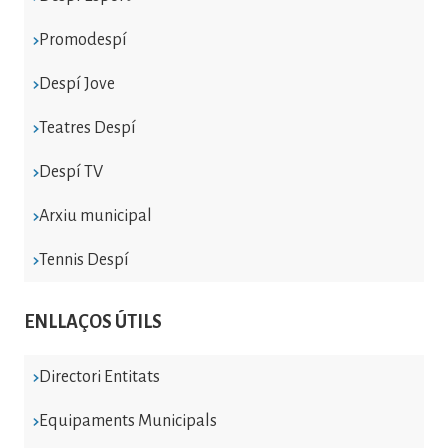
Promodespí
Despí Jove
Teatres Despí
Despí TV
Arxiu municipal
Tennis Despí
ENLLAÇOS ÚTILS
Directori Entitats
Equipaments Municipals