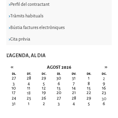
Perfil del contractant
Tràmits habituals
Bústia factures electròniques
Cita prèvia
L'AGENDA, AL DIA
‹‹
››
AGOST 2026
Paginació
DL.
DT.
DC.
DJ.
DV.
DS.
DG.
27
28
29
30
31
1
2
3
4
5
6
7
8
9
10
11
12
13
14
15
16
17
19
20
21
22
23
18
24
25
26
27
28
29
30
31
1
2
3
4
5
6