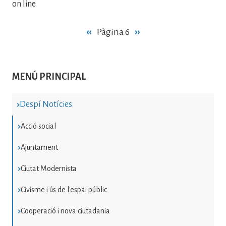
on line.
Paginació
Pàgina
‹‹
Pàgina 6
Pàgina
››
anterior
següent
MENÚ PRINCIPAL
Despí Notícies
Acció social
Ajuntament
Ciutat Modernista
Civisme i ús de l'espai públic
Cooperació i nova ciutadania