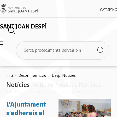
Vés
✕
Imatge
al
CAT
ESP
ENG
contingut
SANT JOAN DESPÍ
Cerca
Fil
Inici
/
Despí informació
/
Despí Notícies
Notícies
Notícies Notícies Notícies
d'ariadna
Notícies Notícies Notícies Notícies
Notícies Notícies Notícies Notícies
L’Ajuntament
Notícies
s’adhereix al