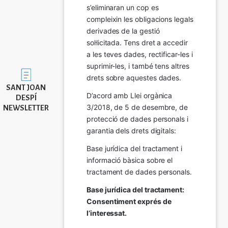
s’eliminaran un cop es 
compleixin les obligacions legals 
derivades de la gestió 
sol·licitada. Tens dret a accedir 
a les teves dades, rectificar-les i 
suprimir-les, i també tens altres 
Imatge
drets sobre aquestes dades.
SANT JOAN
D’acord amb Llei orgànica 
DESPÍ
3/2018, de 5 de desembre, de 
NEWSLETTER
protecció de dades personals i 
garantia dels drets digitals:
Base jurídica del tractament i 
informació bàsica sobre el 
tractament de dades personals.
Base jurídica del tractament: 
Consentiment exprés de 
l’interessat.