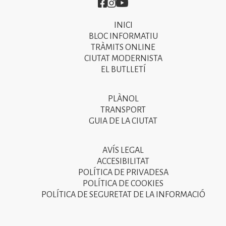
Imatge
Imatge
Imatge
INICI
Primer
BLOC INFORMATIU
menú
TRÀMITS ONLINE
CIUTAT MODERNISTA
del
EL BUTLLETÍ
peu
de
PLÀNOL
Segon
pàgina
TRANSPORT
menú
GUIA DE LA CIUTAT
2025
del
peu
AVÍS LEGAL
Tercer
ACCESIBILITAT
de
menú
POLÍTICA DE PRIVADESA
pàgina
POLÍTICA DE COOKIES
del
POLÍTICA DE SEGURETAT DE LA INFORMACIÓ
2025
peu
de