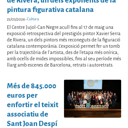
de Rivera, un dels exponents de la
pintura figurativa catalana
Cultura
25/03/2026
-
El Centre Jujol-Can Negre acull fins al 17 de maig una
exposició retrospectiva del prestigiós pintor Xavier Serra
de Rivera, un dels pintors més reconeguts de la figuració
catalana contemporània. L'exposició permet fer un tomb
per la trajectòria de l'artista, des de l'etapa més onírica,
amb ocells de mides impossibles, fins al seu període més
llarg amb escenes de Barcelona, retrats i autoretrats.
Més de 845.000
euros per
enfortir el teixit
associatiu de
Sant Joan Despí