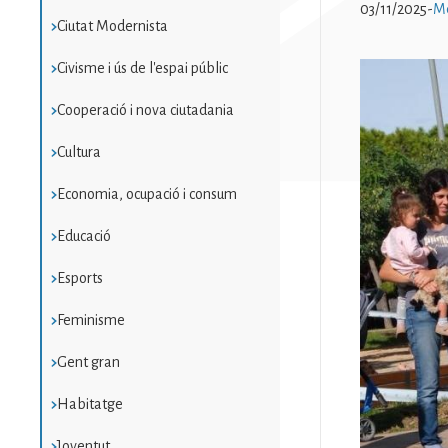
03/11/2025
-
Me
Ciutat Modernista
Civisme i ús de l'espai públic
Imatge
Cooperació i nova ciutadania
Cultura
Economia, ocupació i consum
Educació
Esports
Feminisme
Gent gran
Habitatge
Joventut