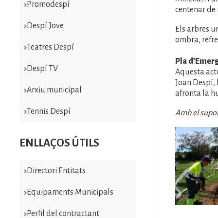
Promodespí
centenar de 
Despí Jove
Els arbres ur
ombra, refre
Teatres Despí
Pla d’Emerg
Despí TV
Aquesta actu
Joan Despí, 
Arxiu municipal
afronta la h
Tennis Despí
Amb el supor
Imatge
ENLLAÇOS ÚTILS
Directori Entitats
Equipaments Municipals
Perfil del contractant