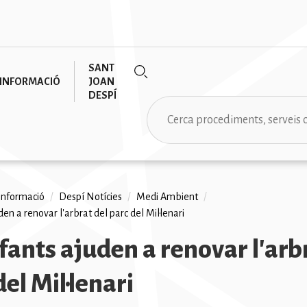
SANT
INFORMACIÓ
JOAN
DESPÍ
Cerca
informació
/
Despí Notícies
/
Medi Ambient
/
den a renovar l'arbrat del parc del Mil·lenari
na
nfants ajuden a renovar l'arb
del Mil·lenari