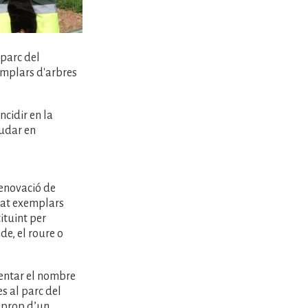
parc del
xemplars d'arbres
ncidir en la
judar en
renovació de
irat exemplars
ituint per
de, el roure o
gmentar el nombre
es al parc del
n prop d’un