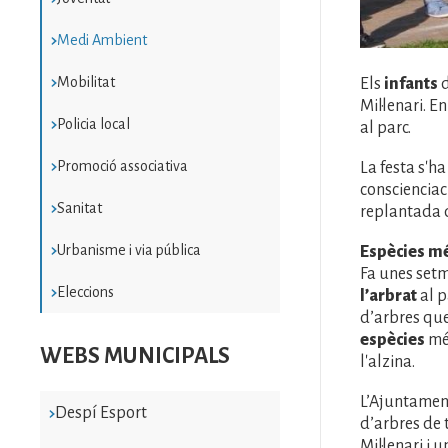
Medi Ambient
Mobilitat
Els
infants
d
Mil·lenari. 
Policia local
al parc.
Promoció associativa
La festa s'h
conscienciació
Sanitat
replantada d'
Urbanisme i via pública
Espècies mé
Fa unes setm
Eleccions
l’arbrat
al p
d’arbres que
espècies
més
WEBS MUNICIPALS
l'alzina.
L’Ajuntament
Despí Esport
d’arbres de 
Mil·lenari i