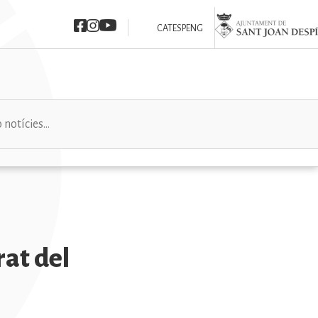
Imatge
Imatge
Imatge
Imatge
CAT
ESP
ENG
rat del