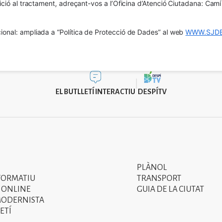
osició al tractament, adreçant-vos a l’Oficina d’Atenció Ciutadana: Cam
ional: ampliada a “Política de Protecció de Dades” al web 
WWW.SJDE
EL BUTLLETÍ INTERACTIU
DESPÍTV
PLÀNOL
Segon
FORMATIU
TRANSPORT
menú
 ONLINE
GUIA DE LA CIUTAT
MODERNISTA
del
ETÍ
peu