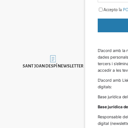
Accepto la
PO
D’acord amb la n
dades personals a
Imatge
tercers i s’elimi
SANT JOAN DESPÍ NEWSLETTER
accedir a les tev
D’acord amb Llei
digitals:
Base jurídica de
Base jurídica d
Responsable del 
digital (newslett