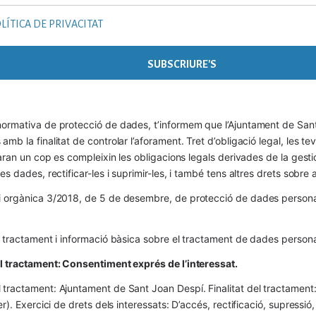
LÍTICA DE PRIVACITAT
ormativa de protecció de dades, t’informem que l’Ajuntament de Sant 
mb la finalitat de controlar l’aforament. Tret d’obligació legal, les t
naran un cop es compleixin les obligacions legals derivades de la gestió 
es dades, rectificar-les i suprimir-les, i també tens altres drets sobr
 orgànica 3/2018, de 5 de desembre, de protecció de dades personals
l tractament i informació bàsica sobre el tractament de dades persona
el tractament: Consentiment exprés de l’interessat.
tractament: Ajuntament de Sant Joan Despí. Finalitat del tractament:  
er). Exercici de drets dels interessats: D’accés, rectificació, supressió,