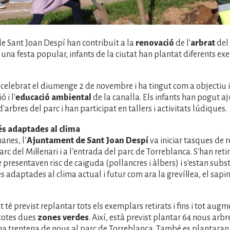
e Sant Joan Despí han contribuït a la
renovació
de l'
arbrat
del 
En una festa popular, infants de la ciutat han plantat diferents e
a celebrat el diumenge 2 de novembre i ha tingut com a objectiu i
 i l'
educació ambiental
de la canalla. Els infants han pogut a
arbres del parc i han participat en tallers i activitats lúdiques.
s adaptades al clima
anes, l’
Ajuntament de Sant Joan Despí
va iniciar tasques de 
arc del Mil·lenari i a l’entrada del parc de Torreblanca. S'han ret
 presentaven risc de caiguda (pollancres i àlbers) i s'estan subst
 adaptades al clima actual i futur com ara la grevíl·lea, el sapin
 té previst replantar tots els exemplars retirats i fins i tot au
totes dues
zones verdes
. Així, està previst plantar 64 nous arbr
 una trentena de nous al parc de Torreblanca. També es plantara