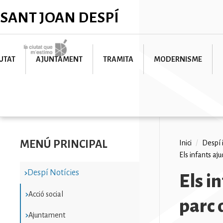
Vés
✕
SANT JOAN DESPÍ
al
contingut
Imatge
UTAT
AJUNTAMENT
TRAMITA
MODERNISME
MENÚ PRINCIPAL
Fil
Inici
/
Despí 
Els infants aju
d'ariad
Despí Notícies
Els i
Acció social
parc 
Ajuntament