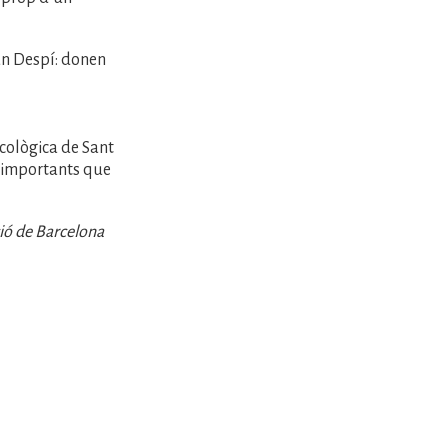
an Despí: donen
cològica de Sant
s importants que
ció de Barcelona