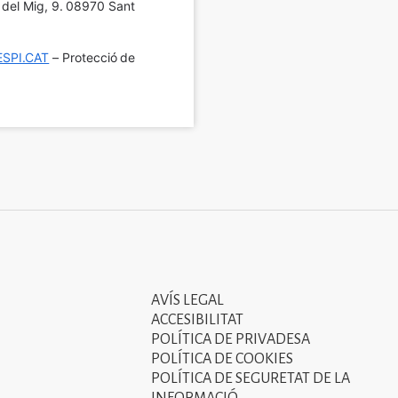
í del Mig, 9. 08970 Sant 
SPI.CAT
 – Protecció de 
AVÍS LEGAL
Tercer
ACCESIBILITAT
menú
POLÍTICA DE PRIVADESA
POLÍTICA DE COOKIES
del
POLÍTICA DE SEGURETAT DE LA
peu
INFORMACIÓ