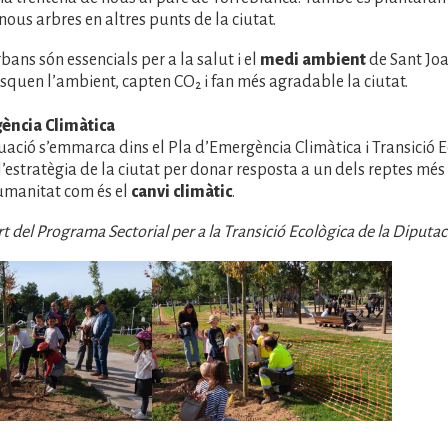
nous arbres en altres punts de la ciutat.
bans són essencials per a la salut i el
medi ambient
de Sant Jo
squen l’ambient, capten CO₂ i fan més agradable la ciutat.
ència Climàtica
ació s’emmarca dins el Pla d’Emergència Climàtica i Transició E
l’estratègia de la ciutat per donar resposta a un dels reptes mé
umanitat com és el
canvi climàtic
.
t del Programa Sectorial per a la Transició Ecològica de la Diputa
Imatge