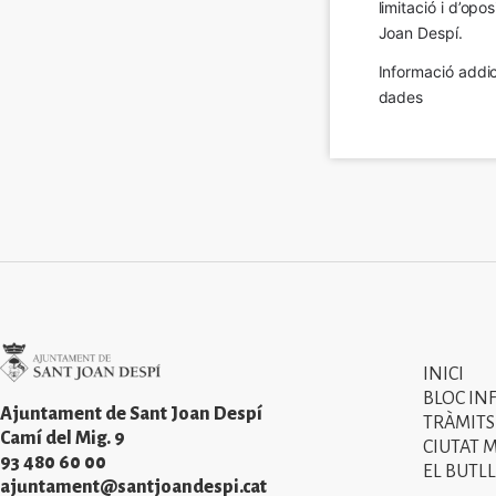
limitació i d’op
Joan Despí.
Informació addic
dades
Imatge
INICI
Primer
BLOC IN
menú
Ajuntament de Sant Joan Despí
TRÀMITS
Camí del Mig. 9
CIUTAT 
del
93 480 60 00
EL BUTLL
peu
ajuntament@santjoandespi.cat