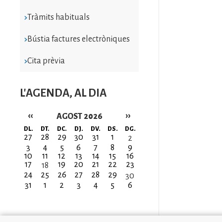
Tràmits habituals
Bústia factures electròniques
Cita prèvia
L'AGENDA, AL DIA
‹‹
››
AGOST 2026
Paginació
DL.
DT.
DC.
DJ.
DV.
DS.
DG.
27
28
29
30
31
1
2
3
4
5
6
7
8
9
10
11
12
13
14
15
16
17
19
20
21
22
23
18
24
25
26
27
28
29
30
31
1
2
3
4
5
6