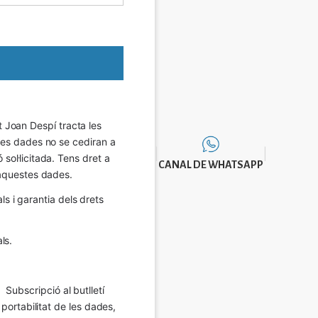
Joan Despí tracta les 
eves dades no se cediran a 
sol·licitada. Tens dret a 
CANAL DE WHATSAPP
e aquestes dades.
 i garantia dels drets 
ls.
Subscripció al butlletí 
 portabilitat de les dades, 