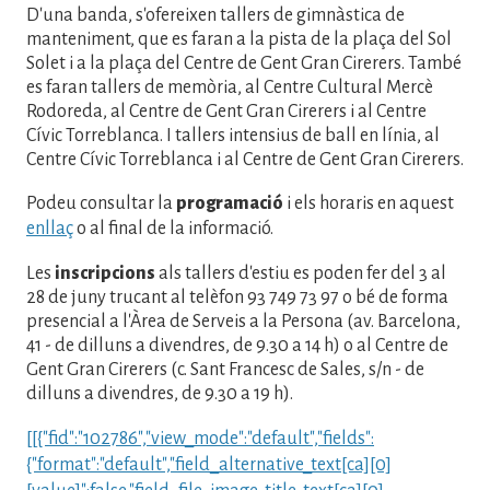
D'una banda, s'ofereixen tallers de gimnàstica de
manteniment, que es faran a la pista de la plaça del Sol
Solet i a la plaça del Centre de Gent Gran Cirerers. També
es faran tallers de memòria, al Centre Cultural Mercè
Rodoreda, al Centre de Gent Gran Cirerers i al Centre
Cívic Torreblanca. I tallers intensius de ball en línia, al
Centre Cívic Torreblanca i al Centre de Gent Gran Cirerers.
Podeu consultar la
programació
i els horaris en aquest
enllaç
o al final de la informació.
Les
inscripcions
als tallers d'estiu es poden fer del 3 al
28 de juny trucant al telèfon 93 749 73 97 o bé de forma
presencial a l'Àrea de Serveis a la Persona (av. Barcelona,
41 - de dilluns a divendres, de 9.30 a 14 h) o al Centre de
Gent Gran Cirerers (c. Sant Francesc de Sales, s/n - de
dilluns a divendres, de 9.30 a 19 h).
[[{"fid":"102786","view_mode":"default","fields":
{"format":"default","field_alternative_text[ca][0]