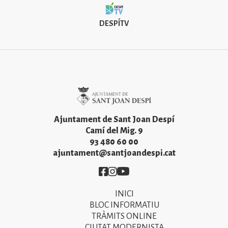
DESPÍTV
Imatge
Ajuntament de Sant Joan Despí
Camí del Mig. 9
93 480 60 00
ajuntament@santjoandespi.cat
Imatge
Imatge
Imatge
INICI
Primer
BLOC INFORMATIU
menú
TRÀMITS ONLINE
CIUTAT MODERNISTA