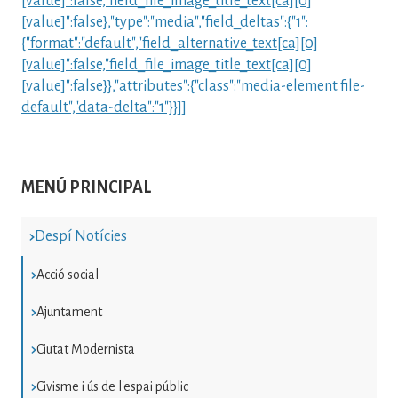
[value]":false,"field_file_image_title_text[ca][0]
[value]":false},"type":"media","field_deltas":{"1":
{"format":"default","field_alternative_text[ca][0]
[value]":false,"field_file_image_title_text[ca][0]
[value]":false}},"attributes":{"class":"media-element file-
default","data-delta":"1"}}]]
MENÚ PRINCIPAL
Despí Notícies
Acció social
Ajuntament
Ciutat Modernista
Civisme i ús de l'espai públic