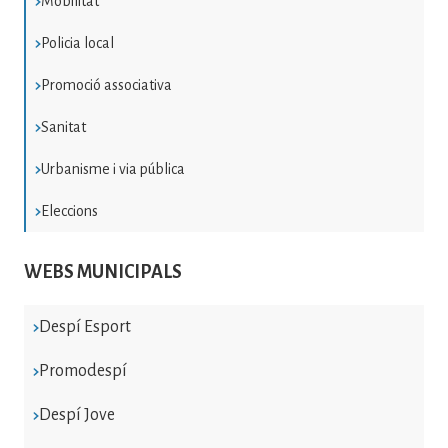
Mobilitat
Policia local
Promoció associativa
Sanitat
Urbanisme i via pública
Eleccions
WEBS MUNICIPALS
Despí Esport
Promodespí
Despí Jove