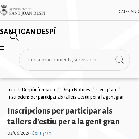
Vés
✕
Imatge
al
CAT
ESP
ENG
contingut
SANT JOAN DESPÍ
Cerca
Fil
Inici
/
Despí informació
/
Despí Notícies
/
Gent gran
/
Inscripcions per participar als tallers d'estiu per a la gent gran
d'ariadna
Inscripcions per participar als
tallers d'estiu per a la gent gran
02/06/2023
-
Gent gran