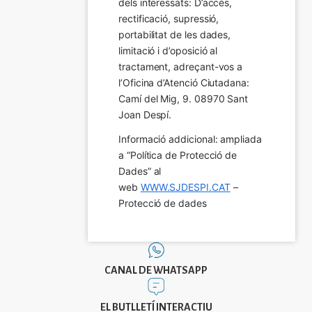
dels interessats: D’accés, 
rectificació, supressió, 
portabilitat de les dades, 
limitació i d’oposició al 
tractament, adreçant-vos a 
l’Oficina d’Atenció Ciutadana: 
Camí del Mig, 9. 08970 Sant 
Joan Despí.
Informació addicional: ampliada 
a “Política de Protecció de 
Dades” al 
web 
WWW.SJDESPI.CAT
 – 
Protecció de dades
CANAL DE WHATSAPP
EL BUTLLETÍ INTERACTIU