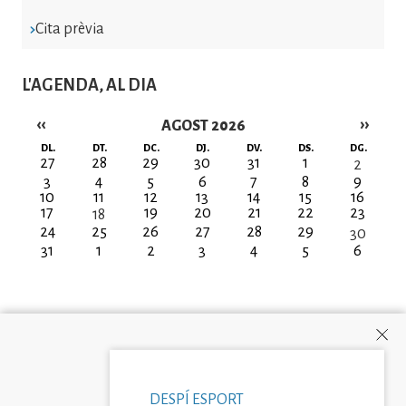
Cita prèvia
L'AGENDA, AL DIA
‹‹
››
AGOST 2026
Paginació
DL.
DT.
DC.
DJ.
DV.
DS.
DG.
27
28
29
30
31
1
2
3
4
5
6
7
8
9
10
11
12
13
14
15
16
17
19
20
21
22
23
18
24
25
26
27
28
29
30
31
1
2
3
4
5
6
DESPÍ ESPORT