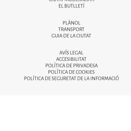
del
EL BUTLLETÍ
peu
de
PLÀNOL
Segon
pàgina
TRANSPORT
menú
GUIA DE LA CIUTAT
2025
del
peu
AVÍS LEGAL
Tercer
ACCESIBILITAT
de
menú
POLÍTICA DE PRIVADESA
pàgina
POLÍTICA DE COOKIES
del
POLÍTICA DE SEGURETAT DE LA INFORMACIÓ
2025
peu
de
pàgina
2025
© Ajuntament de Sant Joan Despí 2015 - Camí del Mig, 9
08970 Sant Joan Despí - NIF: P-0821600-D