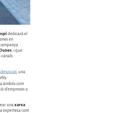
espí
dedicarà el
dones en
la campanya
 Dones
, i que
s canals
despi.cat
, una
rfils
 a àmbits com
ació d'empreses o
rear una
xarxa
eva expertesa com