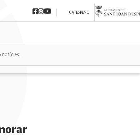
Imatge
Imatge
Imatge
Imatge
CAT
ESP
ENG
emorar