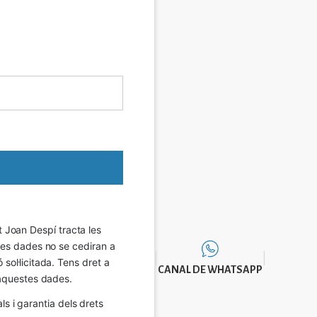
Joan Despí tracta les 
eves dades no se cediran a 
sol·licitada. Tens dret a 
CANAL DE WHATSAPP
e aquestes dades.
 i garantia dels drets 