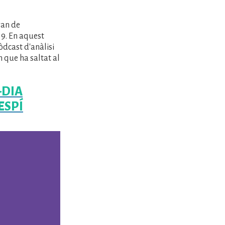
van de
 9. En aquest
òdcast d'anàlisi
 que ha saltat al
-DIA
ESPÍ