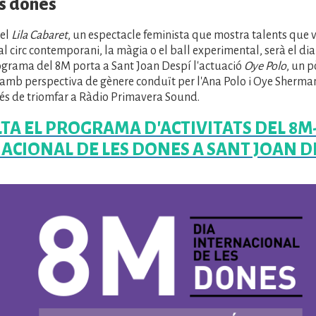
les dones
del
Lila Cabaret
, un espectacle feminista que mostra talents que 
 al circ contemporani, la màgia o el ball experimental, serà el dia
ograma del 8M porta a Sant Joan Despí l'actuació
Oye Polo
, un p
 amb perspectiva de gènere conduït per l'Ana Polo i Oye Sherman
és de triomfar a Ràdio Primavera Sound.
TA EL PROGRAMA D'ACTIVITATS DEL 8M
ACIONAL DE LES DONES A SANT JOAN D