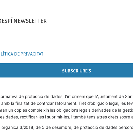
DESPÍ NEWSLETTER
LÍTICA DE PRIVACITAT
ormativa de protecció de dades, t’informem que l’Ajuntament de Sant 
mb la finalitat de controlar l’aforament. Tret d’obligació legal, les t
naran un cop es compleixin les obligacions legals derivades de la gestió 
es dades, rectificar-les i suprimir-les, i també tens altres drets sobr
 orgànica 3/2018, de 5 de desembre, de protecció de dades personals