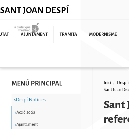
Vés
✕
SANT JOAN DESPÍ
al
contingut
Imatge
UTAT
AJUNTAMENT
TRAMITA
MODERNISME
MENÚ PRINCIPAL
Fil
Inici
/
Despí 
Sant Joan Des
d'ariad
Despí Notícies
Sant 
Acció social
refer
Ajuntament