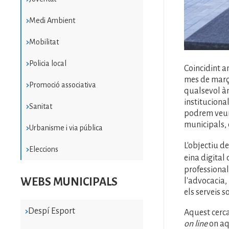
Medi Ambient
Mobilitat
Policia local
Coincidint a
mes de març a
Promoció associativa
qualsevol àm
instituciona
Sanitat
podrem veure
municipals, 
Urbanisme i via pública
L'objectiu de
Eleccions
eina digita
professiona
WEBS MUNICIPALS
l'advocacia, 
els serveis so
Despí Esport
Aquest cerca
on line
on aq