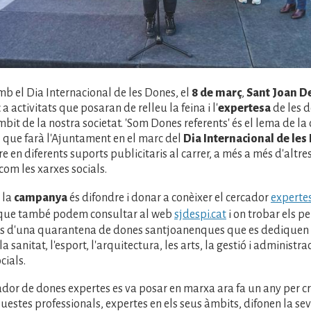
mb el Dia Internacional de les Dones, el
8 de març
,
Sant Joan D
 activitats que posaran de relleu la feina i l'
expertesa
de les 
bit de la nostra societat. 'Som Dones referents' és el lema de 
l que farà l'Ajuntament en el marc del
Dia Internacional de les
 en diferents suports publicitaris al carrer, a més a més d'altre
com les xarxes socials.
 la
campanya
és difondre i donar a conèixer el cercador
expertes
l que també podem consultar al web
sjdespi.cat
i on trobar els pe
ls d'una quarantena de dones santjoanenques que es dediquen
la sanitat, l'esport, l'arquitectura, les arts, la gestió i administr
cials.
dor de dones expertes es va posar en marxa ara fa un any per c
uestes professionals, expertes en els seus àmbits, difonen la s