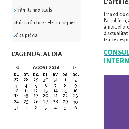
L'art i 
Tràmits habituals
L'11a edició 
l'acrobàcia,
Bústia factures electròniques
àmbit, el pr
d'actualitat
Cita prèvia
teatre despr
CONSUL
L'AGENDA, AL DIA
INTERN
‹‹
››
AGOST 2026
Paginació
DL.
DT.
DC.
DJ.
DV.
DS.
DG.
27
28
29
30
31
1
2
3
4
5
6
7
8
9
10
11
12
13
14
15
16
17
19
20
21
22
23
18
24
25
26
27
28
29
30
31
1
2
3
4
5
6