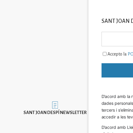
SANT JOAN 
Accepto la
PO
D’acord amb la n
dades personals a
Imatge
tercers i s’elimi
SANT JOAN DESPÍ NEWSLETTER
accedir a les tev
D’acord amb Llei