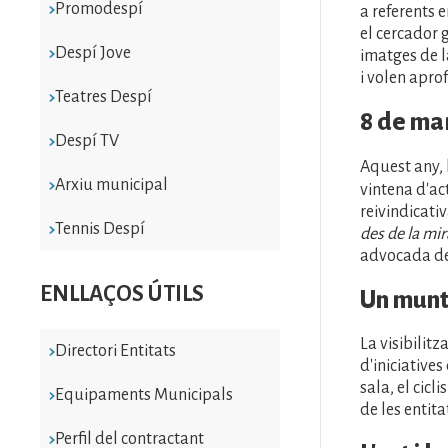
Promodespí
a referents 
el cercador 
Despí Jove
imatges de 
i volen apro
Teatres Despí
8 de mar
Despí TV
Aquest any, 
Arxiu municipal
vintena d'ac
reivindicati
Tennis Despí
des de la mi
advocada de 
ENLLAÇOS ÚTILS
Un munt 
La visibilitz
Directori Entitats
d'iniciatives
sala, el cicl
Equipaments Municipals
de les entita
Perfil del contractant