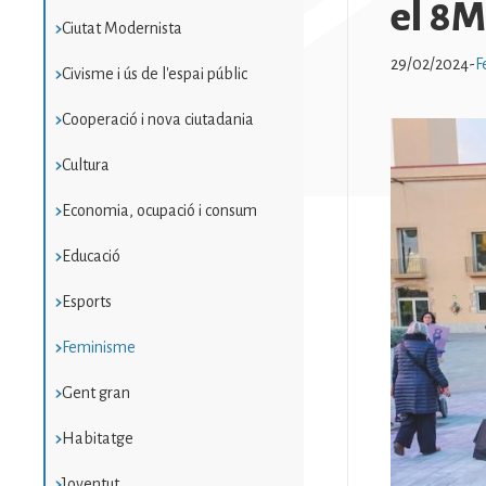
el 8M
Ciutat Modernista
29/02/2024
-
F
Civisme i ús de l'espai públic
Cooperació i nova ciutadania
Imatge
Cultura
Economia, ocupació i consum
Educació
Esports
Feminisme
Gent gran
Habitatge
Joventut