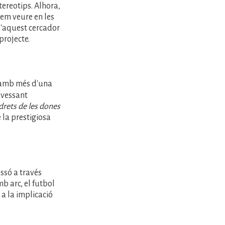
tereotips. Alhora,
dem veure en les
'aquest cercador
projecte.
amb més d'una
 vessant
 drets de les dones
 la prestigiosa
essó a través
mb arc, el futbol
 a la implicació