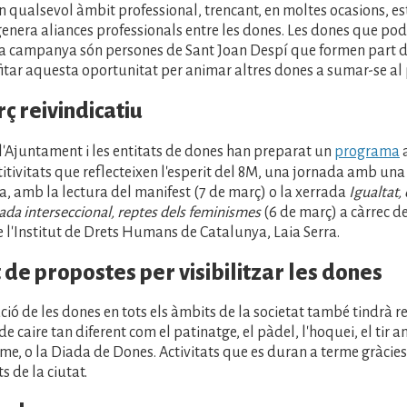
en qualsevol àmbit professional, trencant, en moltes ocasions, es
genera aliances professionals entre les dones. Les dones que po
la campanya són persones de Sant Joan Despí que formen part d
fitar aquesta oportunitat per animar altres dones a sumar-se al 
ç reivindicatiu
l'Ajuntament i les entitats de dones han preparat un
programa
titivitats que reflecteixen l'esperit del 8M, una jornada amb una
va, amb la lectura del manifest (7 de març) o la xerrada
Igualtat,
rada interseccional, reptes dels feminismes
(6 de març) a càrrec de
l'Institut de Drets Humans de Catalunya, Laia Serra.
de propostes per visibilitzar les dones
ació de les dones en tots els àmbits de la societat també tindrà r
 de caire tan diferent com el patinatge, el pàdel, l'hoquei, el tir a
isme, o la Diada de Dones. Activitats que es duran a terme gràcies
ts de la ciutat.