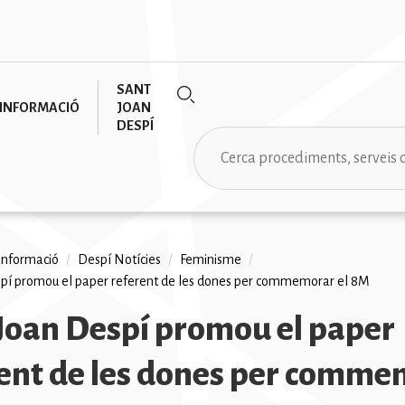
SANT
INFORMACIÓ
JOAN
DESPÍ
Cerca
informació
/
Despí Notícies
/
Feminisme
/
pí promou el paper referent de les dones per commemorar el 8M
na
Joan Despí promou el paper
ent de les dones per comm