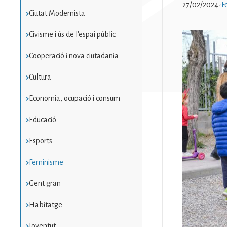
27/02/2024
-
F
Ciutat Modernista
Civisme i ús de l'espai públic
Imatge
Cooperació i nova ciutadania
Cultura
Economia, ocupació i consum
Educació
Esports
Feminisme
Gent gran
Habitatge
Joventut