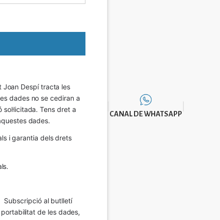
Joan Despí tracta les 
eves dades no se cediran a 
sol·licitada. Tens dret a 
CANAL DE WHATSAPP
e aquestes dades.
 i garantia dels drets 
ls.
Subscripció al butlletí 
 portabilitat de les dades, 