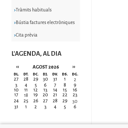
Tràmits habituals
Bústia factures electròniques
Cita prèvia
L'AGENDA, AL DIA
‹‹
››
AGOST 2026
Paginació
DL.
DT.
DC.
DJ.
DV.
DS.
DG.
27
28
29
30
31
1
2
3
4
5
6
7
8
9
10
11
12
13
14
15
16
17
19
20
21
22
23
18
24
25
26
27
28
29
30
31
1
2
3
4
5
6