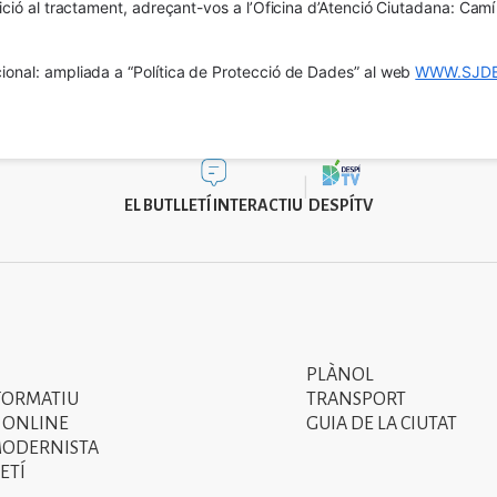
osició al tractament, adreçant-vos a l’Oficina d’Atenció Ciutadana: Cam
ional: ampliada a “Política de Protecció de Dades” al web 
WWW.SJDE
EL BUTLLETÍ INTERACTIU
DESPÍTV
PLÀNOL
Segon
FORMATIU
TRANSPORT
menú
 ONLINE
GUIA DE LA CIUTAT
MODERNISTA
del
ETÍ
peu