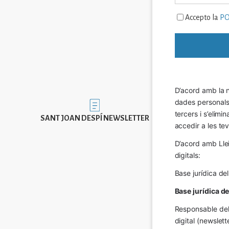
Accepto la
PO
D’acord amb la n
dades personals a
Imatge
tercers i s’elimi
SANT JOAN DESPÍ NEWSLETTER
accedir a les tev
D’acord amb Llei
digitals:
Base jurídica de
Base jurídica d
Responsable del 
digital (newslett