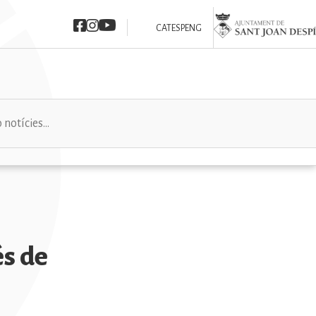
Imatge
Imatge
Imatge
Imatge
CAT
ESP
ENG
és de