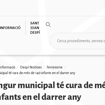
SANT
INFORMACIÓ
JOAN
DESPÍ
Cerca
informació
/
Despí Notícies
/
Feminisme
/
cipal té cura de més de 140 infants en el darrer any
na
ngur municipal té cura de m
nfants en el darrer any