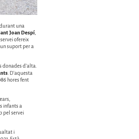
c durant una
ant Joan Despí
,
servei ofereix
'un suport per a
s donades d'alta.
ants
. D'aquesta
986 hores fent
ears,
s infants a
p pel servei
altat i