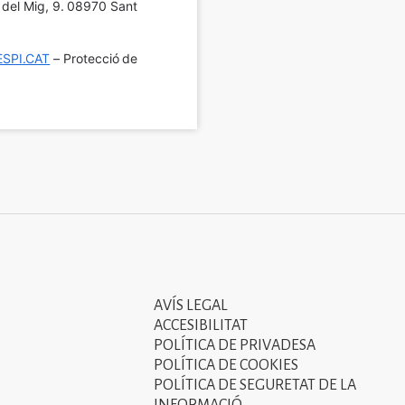
í del Mig, 9. 08970 Sant 
SPI.CAT
 – Protecció de 
AVÍS LEGAL
Tercer
ACCESIBILITAT
menú
POLÍTICA DE PRIVADESA
POLÍTICA DE COOKIES
del
POLÍTICA DE SEGURETAT DE LA
peu
INFORMACIÓ