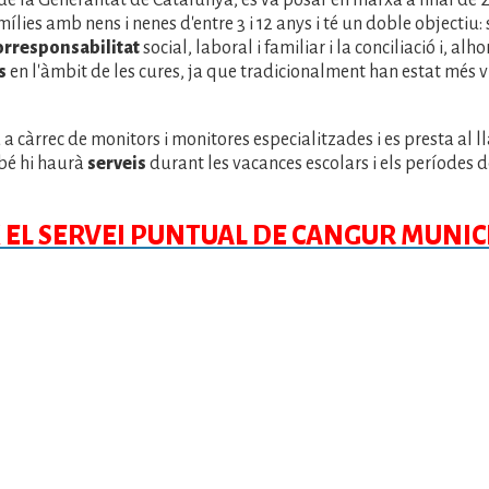
e la Generalitat de Catalunya, es va posar en marxa a final de 2
ílies amb nens i nenes d'entre 3 i 12 anys i té un doble objectiu:
orresponsabilitat
social, laboral i familiar i la conciliació i, alho
s
en l'àmbit de les cures, ja que tradicionalment han estat més v
a càrrec de monitors i monitores especialitzades i es presta al lla
bé hi haurà
serveis
durant les vacances escolars i els períodes 
 EL SERVEI PUNTUAL DE CANGUR MUNIC