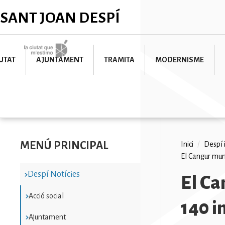
Vés
✕
SANT JOAN DESPÍ
al
contingut
Imatge
UTAT
AJUNTAMENT
TRAMITA
MODERNISME
MENÚ PRINCIPAL
Fil
Inici
/
Despí 
El Cangur muni
d'ariad
Despí Notícies
El Ca
Acció social
140 i
Ajuntament