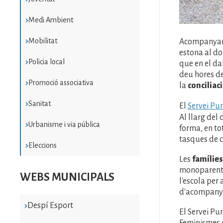
Medi Ambient
Mobilitat
Acompanyar in
estona al do
Policia local
que en el dar
deu hores de
Promoció associativa
la
conciliac
Sanitat
El
Servei Pu
Al llarg del 
Urbanisme i via pública
forma, en to
tasques de c
Eleccions
Les
famílies
monoparental
WEBS MUNICIPALS
l'escola per
d'acompanya
Despí Esport
El Servei Pu