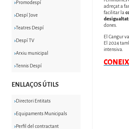
Feminismes d
Promodespí
adreçat a fam
facilitar la
c
Despí Jove
desigualtat
dones.
Teatres Despí
El Cangur va 
Despí TV
El 2024 tam
intensiva.
Arxiu municipal
CONEIX
Tennis Despí
ENLLAÇOS ÚTILS
Directori Entitats
Equipaments Municipals
Perfil del contractant