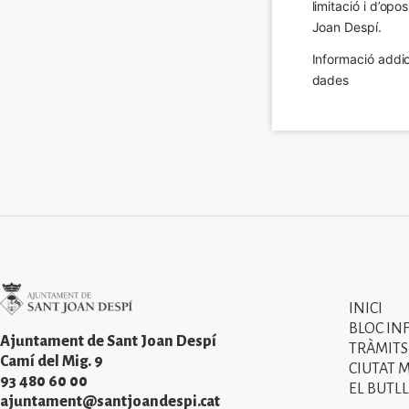
limitació i d’op
Joan Despí.
Informació addic
dades
Imatge
INICI
Primer
BLOC IN
menú
Ajuntament de Sant Joan Despí
TRÀMITS
Camí del Mig. 9
CIUTAT 
del
93 480 60 00
EL BUTLL
peu
ajuntament@santjoandespi.cat