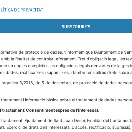
LÍTICA DE PRIVACITAT
ormativa de protecció de dades, t’informem que l’Ajuntament de Sant 
mb la finalitat de controlar l’aforament. Tret d’obligació legal, les t
naran un cop es compleixin les obligacions legals derivades de la gestió 
es dades, rectificar-les i suprimir-les, i també tens altres drets sobr
 orgànica 3/2018, de 5 de desembre, de protecció de dades personals
l tractament i informació bàsica sobre el tractament de dades persona
el tractament: Consentiment exprés de l’interessat.
tractament: Ajuntament de Sant Joan Despí. Finalitat del tractament:  
er). Exercici de drets dels interessats: D’accés, rectificació, supressió,