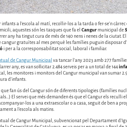
fants a l'escola al matí, recollir-los a la tarda o fer-se'n càrre
micili, aquestes són les tasques que fa el
Cangur
municipal de
S
rer any ha tingut cura de més de 140 nens i nenes de la ciutat. El 
 cangur gratuïtes al mes perquè les famílies puguin disposar d
ió
i per a la corresponsabilitat social, laboral i familiar.
ntual de Cangur Municipal
va tancar l'any 2023 amb 277 famílie
darrer any, es van sol·licitar 2.484 serveis per a un total de 144
inf
tal, les monitores i monitors del Cangur municipal van sumar 2.
ura d'infants.
que fan ús del Cangur són de diferents tipologies (famílies nucl
s...) El servei que més demanden és que el Cangur els reculli el
 acompanyar-los a una extraescolar o a casa, seguit de ben a pro
ment a l'escola als matins.
ntual de Cangur Municipal, subvencionat pel Departament d'Igu