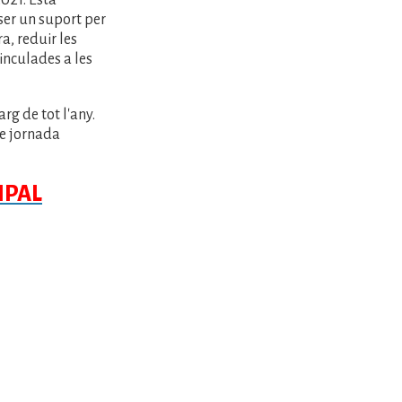
021. Està
 ser un suport per
ra, reduir les
inculades a les
rg de tot l'any.
de jornada
IPAL