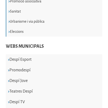
Promoció associativa
Sanitat
Urbanisme i via pública
Eleccions
WEBS MUNICIPALS
Despí Esport
Promodespí
Despí Jove
Teatres Despí
Despí TV