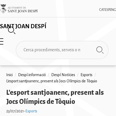
Vés
✕
Imatge
al
CAT
ESP
ENG
contingut
SANT JOAN DESPÍ
Cerca
Fil
Inici
/
Despí informació
/
Despí Notícies
/
Esports
/
L'esport santjoanenc, present als Jocs Olímpics de Tòquio
d'ariadna
L'esport santjoanenc, present als
Jocs Olímpics de Tòquio
23/07/2021
-
Esports