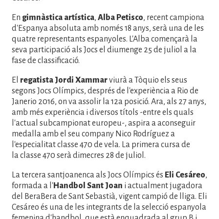
En
gimnàstica artística
,
Alba Petisco
, recent campiona
d'Espanya absoluta amb només 18 anys, serà una de les
quatre representants espanyoles. L'Alba començarà la
seva participació als Jocs el diumenge 25 de juliol a la
fase de classificació.
El
regatista
Jordi Xammar
viurà a Tòquio els seus
segons Jocs Olímpics, després de l'experiència a Rio de
Janerio 2016, on va assolir la 12a posició. Ara, als 27 anys,
amb més experiència i diversos títols -entre els quals
l'actual subcampionat europeu-, aspira a aconseguir
medalla amb el seu company Nico Rodríguez a
l'especialitat classe 470 de vela. La primera cursa de
la classe 470 serà dimecres 28 de juliol.
La tercera santjoanenca als Jocs Olímpics és
Eli Cesáreo
,
formada a l'
Handbol Sant Joan
i actualment jugadora
del BeraBera de Sant Sebastià, vigent campió de lliga. Eli
Cesáreo és una de les integrants de la selecció espanyola
femenina d'handbol, que està enquadrada al grup B i