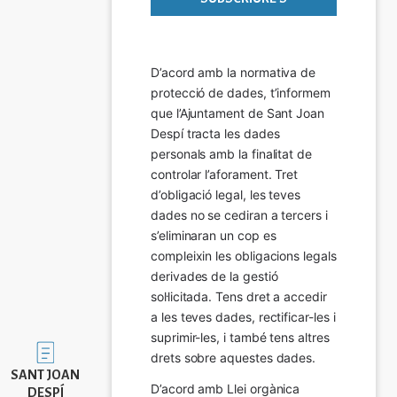
D’acord amb la normativa de 
protecció de dades, t’informem 
que l’Ajuntament de Sant Joan 
Despí tracta les dades 
personals amb la finalitat de 
controlar l’aforament. Tret 
d’obligació legal, les teves 
dades no se cediran a tercers i 
s’eliminaran un cop es 
compleixin les obligacions legals 
derivades de la gestió 
sol·licitada. Tens dret a accedir 
a les teves dades, rectificar-les i 
suprimir-les, i també tens altres 
Imatge
drets sobre aquestes dades.
SANT JOAN
D’acord amb Llei orgànica 
DESPÍ