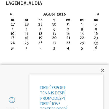
L'AGENDA, AL DIA
‹‹
››
AGOST 2026
Paginació
DL.
DT.
DC.
DJ.
DV.
DS.
DG.
27
28
29
30
31
1
2
3
4
5
6
7
8
9
10
11
12
13
14
15
16
17
19
20
21
22
23
18
24
25
26
27
28
29
30
31
1
2
3
4
5
6
DESPÍ ESPORT
TENNIS DESPÍ
PROMODESPÍ
DESPÍ JOVE