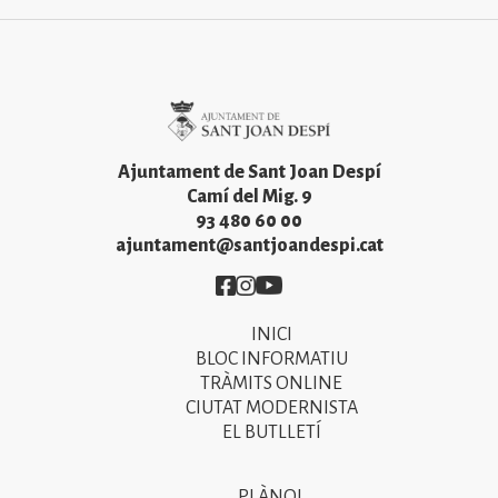
Imatge
Ajuntament de Sant Joan Despí
Camí del Mig. 9
93 480 60 00
ajuntament@santjoandespi.cat
Imatge
Imatge
Imatge
INICI
Primer
BLOC INFORMATIU
menú
TRÀMITS ONLINE
CIUTAT MODERNISTA
del
EL BUTLLETÍ
peu
de
PLÀNOL