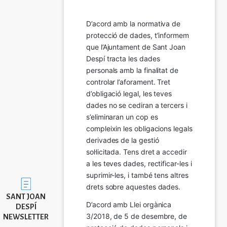
D’acord amb la normativa de 
protecció de dades, t’informem 
que l’Ajuntament de Sant Joan 
Despí tracta les dades 
personals amb la finalitat de 
controlar l’aforament. Tret 
d’obligació legal, les teves 
dades no se cediran a tercers i 
s’eliminaran un cop es 
compleixin les obligacions legals 
derivades de la gestió 
sol·licitada. Tens dret a accedir 
a les teves dades, rectificar-les i 
suprimir-les, i també tens altres 
Imatge
drets sobre aquestes dades.
SANT JOAN
D’acord amb Llei orgànica 
DESPÍ
3/2018, de 5 de desembre, de 
NEWSLETTER