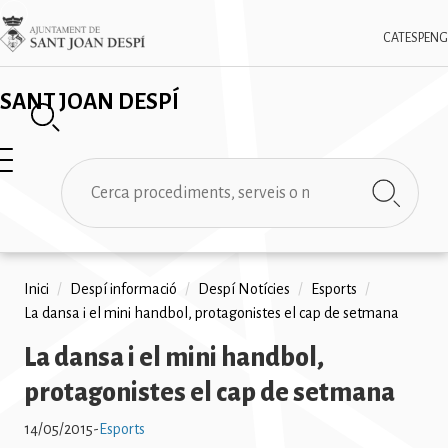
Vés
✕
Imatge
al
CAT
ESP
ENG
contingut
SANT JOAN DESPÍ
Cerca
Fil
Inici
/
Despí informació
/
Despí Notícies
/
Esports
/
La dansa i el mini handbol, protagonistes el cap de setmana
d'ariadna
La dansa i el mini handbol,
protagonistes el cap de setmana
14/05/2015
-
Esports