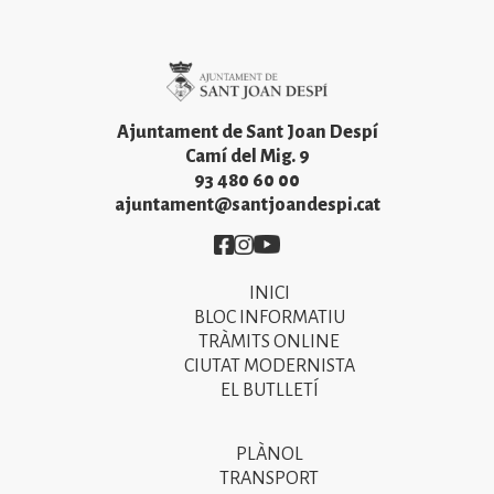
Imatge
Ajuntament de Sant Joan Despí
Camí del Mig. 9
93 480 60 00
ajuntament@santjoandespi.cat
Imatge
Imatge
Imatge
INICI
Primer
BLOC INFORMATIU
menú
TRÀMITS ONLINE
CIUTAT MODERNISTA
del
EL BUTLLETÍ
peu
de
PLÀNOL
Segon
pàgina
TRANSPORT