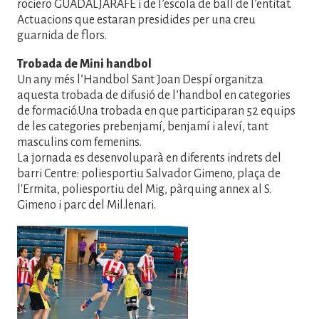
rociero GUADALJARAFE i de l’escola de ball de l’entitat.
Actuacions que estaran presidides per una creu
guarnida de flors.
Trobada de Mini handbol
Un any més l’Handbol Sant Joan Despí organitza
aquesta trobada de difusió de l’handbol en categories
de formació.Una trobada en que participaran 52 equips
de les categories prebenjamí, benjamí i aleví, tant
masculins com femenins.
La jornada es desenvoluparà en diferents indrets del
barri Centre: poliesportiu Salvador Gimeno, plaça de
l'Ermita, poliesportiu del Mig, pàrquing annex al S.
Gimeno i parc del Mil.lenari.
Imatge