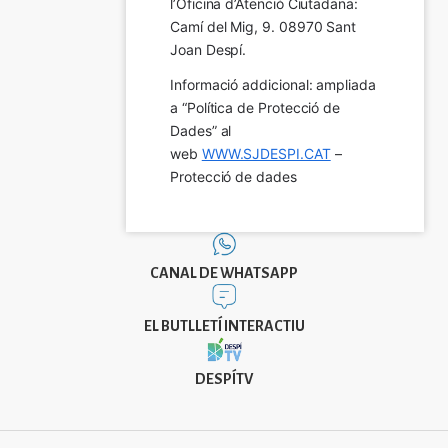
l’Oficina d’Atenció Ciutadana: 
Camí del Mig, 9. 08970 Sant 
Joan Despí.
Informació addicional: ampliada 
a “Política de Protecció de 
Dades” al 
web 
WWW.SJDESPI.CAT
 – 
Protecció de dades
CANAL DE WHATSAPP
EL BUTLLETÍ INTERACTIU
DESPÍTV