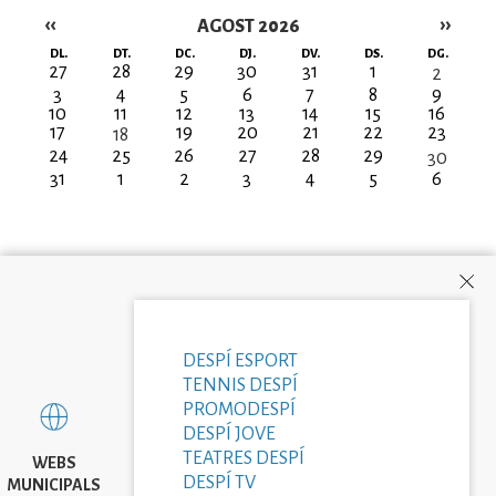
‹‹
››
AGOST 2026
Paginació
DL.
DT.
DC.
DJ.
DV.
DS.
DG.
27
28
29
30
31
1
2
3
4
5
6
7
8
9
10
11
12
13
14
15
16
17
19
20
21
22
23
18
24
25
26
27
28
29
30
31
1
2
3
4
5
6
DESPÍ ESPORT
TENNIS DESPÍ
PROMODESPÍ
DESPÍ JOVE
TEATRES DESPÍ
WEBS
DESPÍ TV
MUNICIPALS