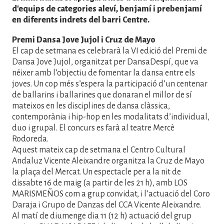
d'equips de categories aleví, benjamí i prebenjamí
en diferents indrets del barri Centre.
Premi Dansa Jove Jujol i Cruz de Mayo
El cap de setmana es celebrarà la VI edició del Premi de
Dansa Jove Jujol, organitzat per DansaDespí, que va
néixer amb l’objectiu de fomentar la dansa entre els
joves. Un cop més s’espera la participació d’un centenar
de ballarins i ballarines que donaran el millor de sí
mateixos en les disciplines de dansa clàssica,
contemporània i hip-hop en les modalitats d’individual,
duo i grupal. El concurs es farà al teatre Mercè
Rodoreda.
Aquest mateix cap de setmana el Centro Cultural
Andaluz Vicente Aleixandre organitza la Cruz de Mayo
la plaça del Mercat. Un espectacle per a la nit de
dissabte 16 de maig (a partir de les 21 h), amb LOS
MARISMEÑOS com a grup convidat, i l’actuació del Coro
Daraja i Grupo de Danzas del CCA Vicente Aleixandre.
Al matí de diumenge dia 11 (12 h) actuació del grup