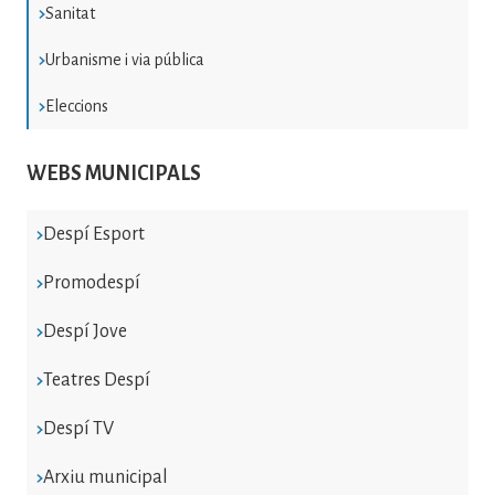
Sanitat
Urbanisme i via pública
Eleccions
WEBS MUNICIPALS
Despí Esport
Promodespí
Despí Jove
Teatres Despí
Despí TV
Arxiu municipal