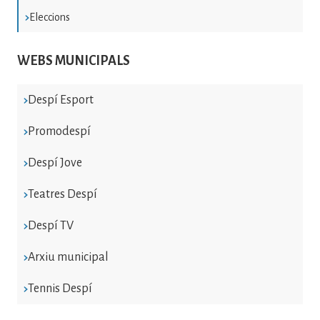
Eleccions
WEBS MUNICIPALS
Despí Esport
Promodespí
Despí Jove
Teatres Despí
Despí TV
Arxiu municipal
Tennis Despí