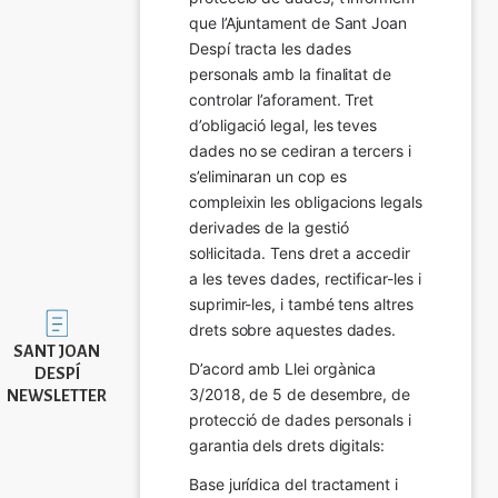
que l’Ajuntament de Sant Joan 
Despí tracta les dades 
personals amb la finalitat de 
controlar l’aforament. Tret 
d’obligació legal, les teves 
dades no se cediran a tercers i 
s’eliminaran un cop es 
compleixin les obligacions legals 
derivades de la gestió 
sol·licitada. Tens dret a accedir 
a les teves dades, rectificar-les i 
suprimir-les, i també tens altres 
Imatge
drets sobre aquestes dades.
SANT JOAN
D’acord amb Llei orgànica 
DESPÍ
3/2018, de 5 de desembre, de 
NEWSLETTER
protecció de dades personals i 
garantia dels drets digitals:
Base jurídica del tractament i 