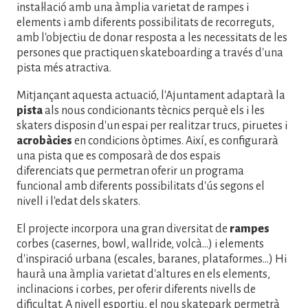
instal·lació amb una àmplia varietat de rampes i
elements i amb diferents possibilitats de recorreguts,
amb l'objectiu de donar resposta a les necessitats de les
persones que practiquen skateboarding a través d'una
pista més atractiva.
Mitjançant aquesta actuació, l'Ajuntament adaptarà la
pista
als nous condicionants tècnics perquè els i les
skaters disposin d'un espai per realitzar trucs, piruetes i
acrobàcies
en condicions òptimes. Així, es configurarà
una pista que es composarà de dos espais
diferenciats que permetran oferir un programa
funcional amb diferents possibilitats d'ús segons el
nivell i l'edat dels skaters.
El projecte incorpora una gran diversitat de
rampes
corbes (casernes, bowl, wallride, volcà...) i elements
d'inspiració urbana (escales, baranes, plataformes...) Hi
haurà una àmplia varietat d'altures en els elements,
inclinacions i corbes, per oferir diferents nivells de
dificultat. A nivell esportiu, el nou skatepark permetrà