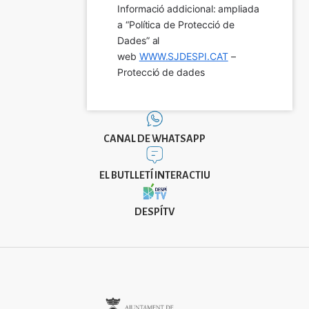
Informació addicional: ampliada 
a “Política de Protecció de 
Dades” al 
web 
WWW.SJDESPI.CAT
 – 
Protecció de dades
CANAL DE WHATSAPP
EL BUTLLETÍ INTERACTIU
DESPÍTV
Imatge