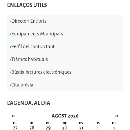
ENLLAÇOS ÚTILS
Directori Entitats
Equipaments Municipals
Perfil del contractant
Tràmits habituals
Bústia factures electròniques
Cita prèvia
L'AGENDA, AL DIA
‹‹
››
AGOST 2026
Paginació
DL.
DT.
DC.
DJ.
DV.
DS.
DG.
27
28
29
30
31
1
2