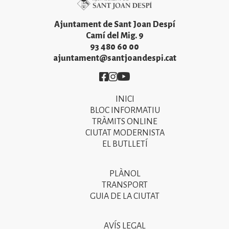
Ajuntament de Sant Joan Despí
Camí del Mig. 9
93 480 60 00
ajuntament@santjoandespi.cat
Imatge
Imatge
Imatge
INICI
Primer
BLOC INFORMATIU
menú
TRÀMITS ONLINE
CIUTAT MODERNISTA
del
EL BUTLLETÍ
peu
de
PLÀNOL
Segon
pàgina
TRANSPORT
menú
GUIA DE LA CIUTAT
2025
del
peu
AVÍS LEGAL
Tercer