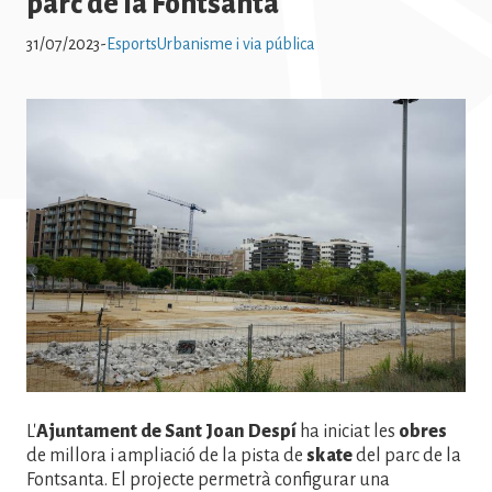
parc de la Fontsanta
31/07/2023
-
Esports
Urbanisme i via pública
Imatge
L'
Ajuntament de Sant Joan Despí
ha iniciat les
obres
de millora i ampliació de la pista de
skate
del parc de la
Fontsanta. El projecte permetrà configurar una