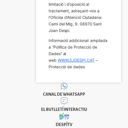
limitació i d’oposició al 
tractament, adreçant-vos a 
l’Oficina d’Atenció Ciutadana: 
Camí del Mig, 9. 08970 Sant 
Joan Despí.
Informació addicional: ampliada 
a “Política de Protecció de 
Dades” al 
web 
WWW.SJDESPI.CAT
 – 
Protecció de dades
CANAL DE WHATSAPP
EL BUTLLETÍ INTERACTIU
DESPÍTV