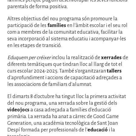
parentals de forma positiva.
Altres objectius del nou programa són promoure la
participació de les
famílies
en l'àmbit escolar i el seu rol
com a membres de la comunitat educativa, facilitar la
seva incorporació al sistema educatiu i acompanyar-les
en les etapes de transició.
Eduquem per créixer
inclou la realització de
xerrades
de
diferents temàtiques que tindran lloc al llarg de tot el
curs escolar 2024-2025. També s'organitzaran
tallers
d'aprofundiment i accions de capacitació adreçades a
les associacions de familiars d'alumnat.
El dimarts 8 d'octubre ha tingut lloc la primera activitat
del nou programa, una xerrada sobre la gestió dels
videojocs
a casa adreçada a famílies d'educació
primària. La xerrada ha anat a càrrec de Good Game
Generation, una acadèmia tecnològica de Sant Joan
Despí formada per professionals de l'
educació
i la