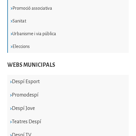
Promoció associativa
Sanitat
Urbanisme i via pública
Eleccions
WEBS MUNICIPALS
Despí Esport
Promodespí
Despí Jove
Teatres Despí
Despí TV