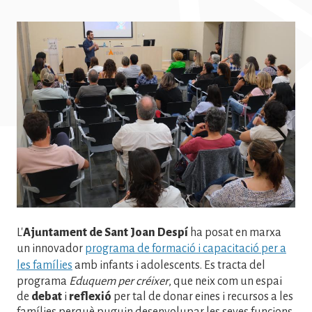
Imatge
L'
Ajuntament de Sant Joan Despí
ha posat en marxa
un innovador
programa de formació i capacitació per a
les famílies
amb infants i adolescents. Es tracta del
programa
Eduquem per créixer
, que neix com un espai
de
debat
i
reflexió
per tal de donar eines i recursos a les
famílies perquè puguin desenvolupar les seves funcions