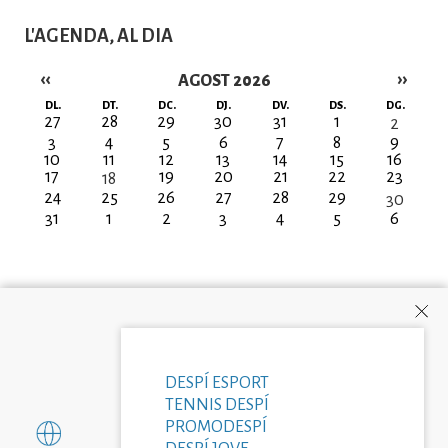
L'AGENDA, AL DIA
‹‹
››
AGOST 2026
Paginació
DL.
DT.
DC.
DJ.
DV.
DS.
DG.
27
28
29
30
31
1
2
3
4
5
6
7
8
9
10
11
12
13
14
15
16
17
19
20
21
22
23
18
24
25
26
27
28
29
30
31
1
2
3
4
5
6
DESPÍ ESPORT
TENNIS DESPÍ
PROMODESPÍ