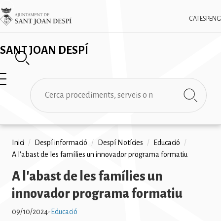
Vés
✕
Imatge
al
CAT
ESP
ENG
contingut
SANT JOAN DESPÍ
Cerca
Fil
Inici
/
Despí informació
/
Despí Notícies
/
Educació
/
A l'abast de les famílies un innovador programa formatiu
d'ariadna
A l'abast de les famílies un
innovador programa formatiu
09/10/2024
-
Educació