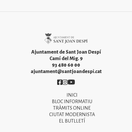
Imatge
Ajuntament de Sant Joan Despí
Camí del Mig. 9
93 480 60 00
ajuntament@santjoandespi.cat
Imatge
Imatge
Imatge
INICI
Primer
BLOC INFORMATIU
menú
TRÀMITS ONLINE
CIUTAT MODERNISTA
del
EL BUTLLETÍ
peu