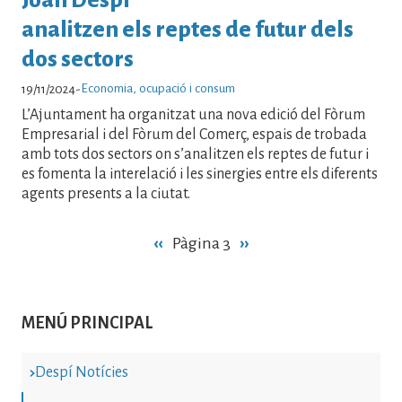
analitzen els reptes de futur dels
dos sectors
Economia, ocupació i consum
19/11/2024
-
L’Ajuntament ha organitzat una nova edició del Fòrum
Empresarial i del Fòrum del Comerç, espais de trobada
amb tots dos sectors on s’analitzen els reptes de futur i
es fomenta la interelació i les sinergies entre els diferents
agents presents a la ciutat.
Paginació
Pàgina
‹‹
Pàgina 3
Pàgina
››
anterior
següent
MENÚ PRINCIPAL
Despí Notícies