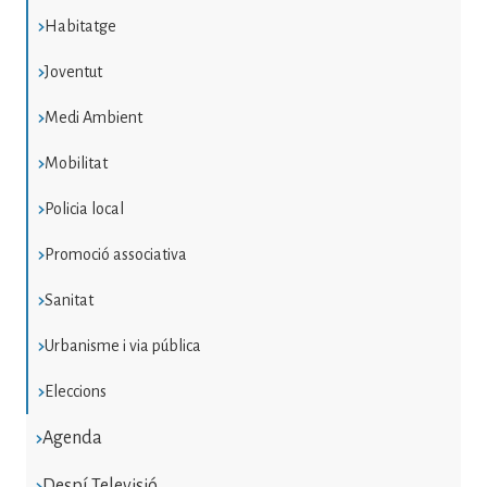
Habitatge
Joventut
Medi Ambient
Mobilitat
Policia local
Promoció associativa
Sanitat
Urbanisme i via pública
Eleccions
Agenda
Despí Televisió