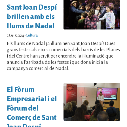
Sant Joan Despí
brillen amb els
llums de Nadal
Cultura
28/11/2024
-
Els llums de Nadal ja il·luminen Sant Joan Despí! Dues
grans festes als eixos comercials dels barris de les Planes
i del Centre han servit per encendre la il·luminació que
anuncia l'arribada de les festes i que dona inici a la
campanya comercial de Nadal.
El Fòrum
Empresarial i el
Fòrum del
Comerç de Sant
Joan Despí