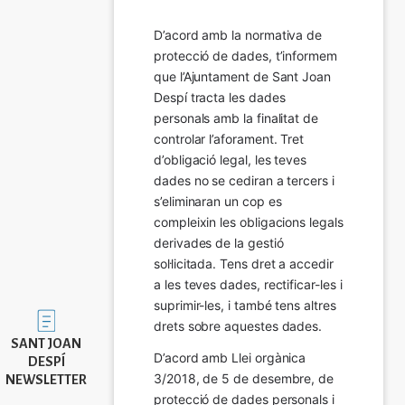
D’acord amb la normativa de 
protecció de dades, t’informem 
que l’Ajuntament de Sant Joan 
Despí tracta les dades 
personals amb la finalitat de 
controlar l’aforament. Tret 
d’obligació legal, les teves 
dades no se cediran a tercers i 
s’eliminaran un cop es 
compleixin les obligacions legals 
derivades de la gestió 
sol·licitada. Tens dret a accedir 
a les teves dades, rectificar-les i 
suprimir-les, i també tens altres 
Imatge
drets sobre aquestes dades.
SANT JOAN
D’acord amb Llei orgànica 
DESPÍ
3/2018, de 5 de desembre, de 
NEWSLETTER
protecció de dades personals i 