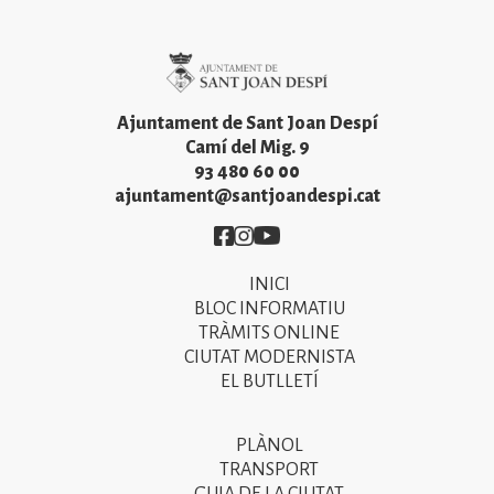
Imatge
Ajuntament de Sant Joan Despí
Camí del Mig. 9
93 480 60 00
ajuntament@santjoandespi.cat
Imatge
Imatge
Imatge
INICI
Primer
BLOC INFORMATIU
menú
TRÀMITS ONLINE
CIUTAT MODERNISTA
del
EL BUTLLETÍ
peu
de
PLÀNOL
Segon
pàgina
TRANSPORT
menú