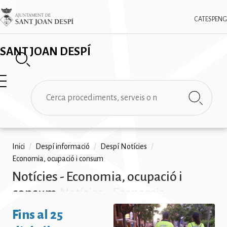
Vés
✕
Imatge
al
CAT
ESP
ENG
contingut
SANT JOAN DESPÍ
Cerca
Fil
Inici
/
Despí informació
/
Despí Notícies
/
Economia, ocupació i consum
d'ariadna
Notícies - Economia, ocupació i
consum
Notícies - Economia,
ocupació i consum Notícies -
Fins al 25
Economia, ocupació i consum