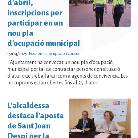
d'abril,
Notícies - Economia, ocupació i
inscripcions per
consum Notícies - Economia,
participar en un
ocupació i consum Notícies -
nou pla
Economia, ocupació i consum
d'ocupació municipal
Notícies - Economia, ocupació i
Economia, ocupació i consum
15/04/2025
-
consum Notícies - Economia,
L'Ajuntament ha convocat un nou pla d'ocupació
ocupació i consum Notícies -
municipal per tal de contractar persones en situació
d'atur que treballaran com a agents de convivència. Les
Economia, ocupació i consum
inscripcions estan obertes fins al 25 d'abril.
Notícies - Economia, ocupació i
consum Notícies - Economia,
L'alcaldessa
ocupació i consum Notícies -
destaca l'aposta
Economia, ocupació i consum
de Sant Joan
Notícies - Economia, ocupació i
Despí per la
consum