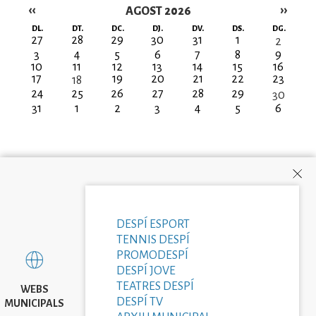
‹‹
››
AGOST 2026
Paginació
DL.
DT.
DC.
DJ.
DV.
DS.
DG.
27
28
29
30
31
1
2
3
4
5
6
7
8
9
10
11
12
13
14
15
16
17
19
20
21
22
23
18
24
25
26
27
28
29
30
31
1
2
3
4
5
6
DESPÍ ESPORT
TENNIS DESPÍ
PROMODESPÍ
DESPÍ JOVE
TEATRES DESPÍ
WEBS
DESPÍ TV
MUNICIPALS