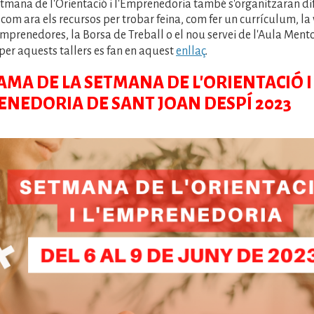
tmana de l'Orientació i l'Emprenedoria també s'organitzaran di
com ara els recursos per trobar feina, com fer un currículum, la
mprenedores, la Borsa de Treball o el nou servei de l'Aula Mento
 per aquests tallers es fan en aquest
enllaç
.
MA DE LA SETMANA DE L'ORIENTACIÓ I
ENEDORIA DE SANT JOAN DESPÍ 2023