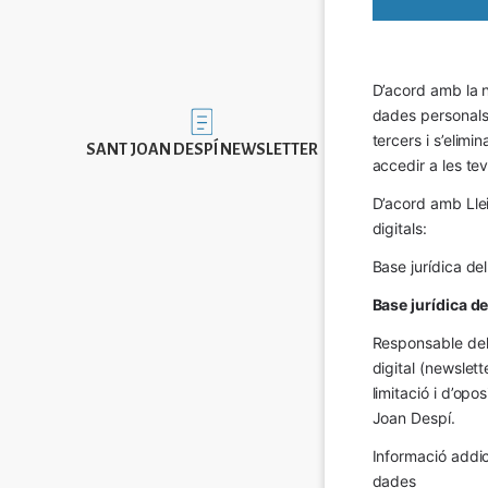
D’acord amb la n
dades personals a
Imatge
tercers i s’elimi
SANT JOAN DESPÍ NEWSLETTER
accedir a les tev
D’acord amb Llei
digitals:
Base jurídica de
Base jurídica d
Responsable del 
digital (newslett
limitació i d’op
Joan Despí.
Informació addic
dades