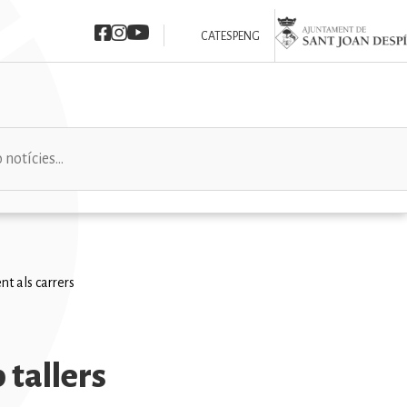
Imatge
Imatge
Imatge
Imatge
CAT
ESP
ENG
nt als carrers
 tallers