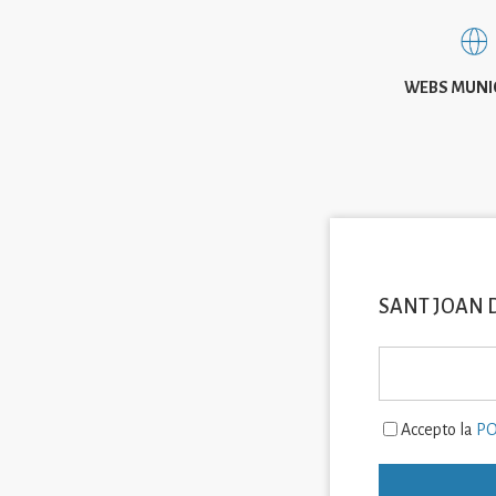
WEBS MUNI
SANT JOAN 
Accepto la
PO