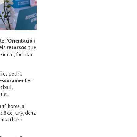
e l'Orientació i
els
recursos
que
sional, facilitar
on es podrà
essorament
en
reball,
ia...
 18 hores, al
s 8 de juny, de 12
mita (barri