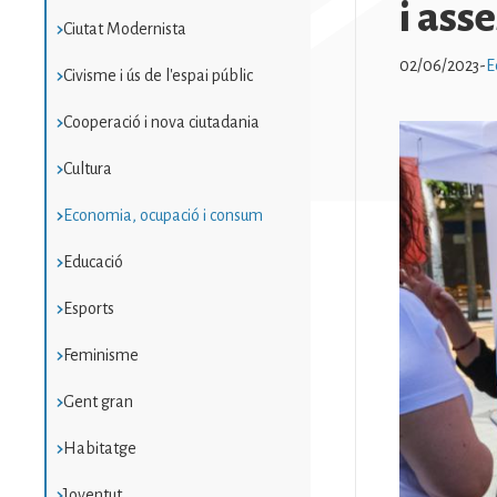
i ass
Ciutat Modernista
02/06/2023
-
E
Civisme i ús de l'espai públic
Cooperació i nova ciutadania
Imatge
Cultura
Economia, ocupació i consum
Educació
Esports
Feminisme
Gent gran
Habitatge
Joventut