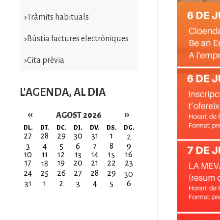
Tràmits habituals
Bústia factures electròniques
Cita prèvia
L'AGENDA, AL DIA
‹‹
››
AGOST 2026
Paginació
DL.
DT.
DC.
DJ.
DV.
DS.
DG.
27
28
29
30
31
1
2
3
4
5
6
7
8
9
10
11
12
13
14
15
16
17
19
20
21
22
23
18
24
25
26
27
28
29
30
31
1
2
3
4
5
6