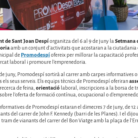
t de Sant Joan Despí
organitza del 6 al 9 de juny la
Setmana d
oria
amb un conjunt d'activitats que acostaran a la ciutadania 
nicipal de
Promodespí
ofereix per millorar la capacitació profes
ercat laboral i promoure l'emprenedoria.
 8 de juny, Promodespí sortirà al carrer amb carpes informatives 
ts els seus serveis. Els equips tècnics de Promodespí oferiran
ass
 recerca de feina,
orientació
laboral, inscripcions a la borsa de t
sobre l'oferta de formació contínua, ocupacional o d'emprenedor
nformatives de Promodespí estaran el dimecres 7 de juny, de 12 a
nts del carrer de John F. Kennedy (barri de les Planes). I el dijou
al tram de vianants del carrer del Bon Viatge amb la plaça de l'Er