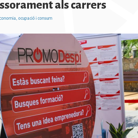
essorament als carrers
conomia, ocupació i consum