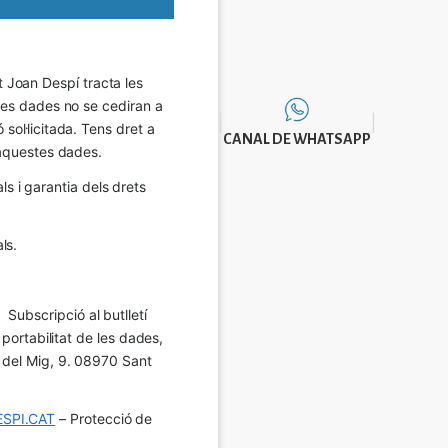
Joan Despí tracta les 
eves dades no se cediran a 
sol·licitada. Tens dret a 
CANAL DE WHATSAPP
e aquestes dades.
 i garantia dels drets 
ls.
Subscripció al butlletí 
 portabilitat de les dades, 
í del Mig, 9. 08970 Sant 
SPI.CAT
 – Protecció de 