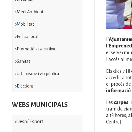
Medi Ambient
Mobilitat
Policia local
L'
Ajuntamen
l'Emprened
Promoció associativa
el servei mu
l'accés al m
Sanitat
Els dies 7 i
Urbanisme i via pública
accedir a to
el procés de
Eleccions
informació
Les
carpes
i
WEBS MUNICIPALS
tram de viana
a 18 hores, 
Despí Esport
Centre).