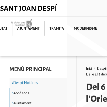
Vés
✕
SANT JOAN DESPÍ
al
contingut
Imatge
UTAT
AJUNTAMENT
TRAMITA
MODERNISME
MENÚ PRINCIPAL
Fil
Inici
/
Despí 
Del 6 al 9 de 
d'ariad
Despí Notícies
Del 6
Acció social
l'Ori
Ajuntament