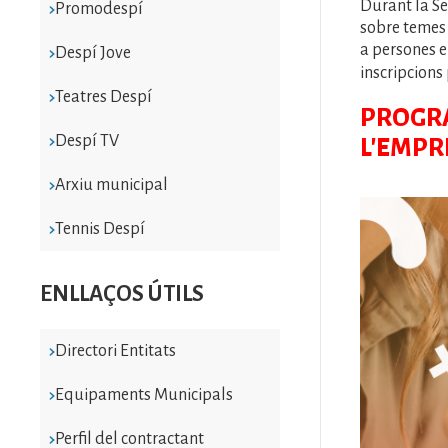
Durant la Se
Promodespí
sobre temes 
a persones e
Despí Jove
inscripcions
Teatres Despí
PROGRA
Despí TV
L'EMPR
Arxiu municipal
Tennis Despí
ENLLAÇOS ÚTILS
Directori Entitats
Equipaments Municipals
Perfil del contractant