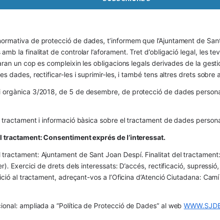
ormativa de protecció de dades, t’informem que l’Ajuntament de Sant 
mb la finalitat de controlar l’aforament. Tret d’obligació legal, les t
naran un cop es compleixin les obligacions legals derivades de la gestió 
es dades, rectificar-les i suprimir-les, i també tens altres drets sobr
 orgànica 3/2018, de 5 de desembre, de protecció de dades personals
l tractament i informació bàsica sobre el tractament de dades persona
el tractament: Consentiment exprés de l’interessat.
tractament: Ajuntament de Sant Joan Despí. Finalitat del tractament:  
er). Exercici de drets dels interessats: D’accés, rectificació, supressió,
osició al tractament, adreçant-vos a l’Oficina d’Atenció Ciutadana: Cam
ional: ampliada a “Política de Protecció de Dades” al web 
WWW.SJDE