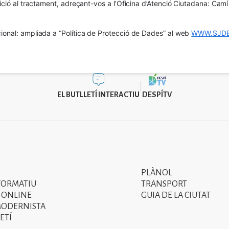
osició al tractament, adreçant-vos a l’Oficina d’Atenció Ciutadana: Cam
ional: ampliada a “Política de Protecció de Dades” al web 
WWW.SJDE
EL BUTLLETÍ INTERACTIU
DESPÍTV
PLÀNOL
Segon
FORMATIU
TRANSPORT
menú
 ONLINE
GUIA DE LA CIUTAT
MODERNISTA
del
ETÍ
peu