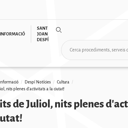
SANT
INFORMACIÓ
JOAN
DESPÍ
Cerca
informació
/
Despí Notícies
/
Cultura
/
ol, nits plenes d'activitats a la ciutat!
na
ts de Juliol, nits plenes d'ac
iutat!