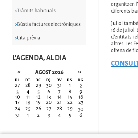
organitzen l
Tràmits habituals
diferents bar
Juliol també
Bústia factures electròniques
16 de juliol.
d'entitats i 
Cita prèvia
altres. Les F
ofrena de flo
L'AGENDA, AL DIA
CONSULT
‹‹
››
AGOST 2026
Paginació
DL.
DT.
DC.
DJ.
DV.
DS.
DG.
27
28
29
30
31
1
2
3
4
5
6
7
8
9
10
11
12
13
14
15
16
17
19
20
21
22
23
18
24
25
26
27
28
29
30
31
1
2
3
4
5
6