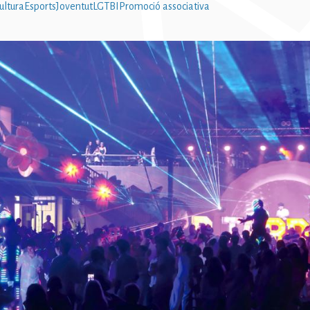
ultura
Esports
Joventut
LGTBI
Promoció associativa