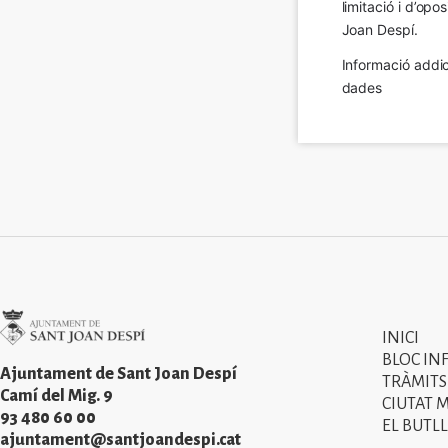
limitació i d’op
Joan Despí.
Informació addic
dades
Imatge
INICI
Primer
BLOC IN
menú
Ajuntament de Sant Joan Despí
TRÀMITS
Camí del Mig. 9
CIUTAT 
del
93 480 60 00
EL BUTLL
peu
ajuntament@santjoandespi.cat