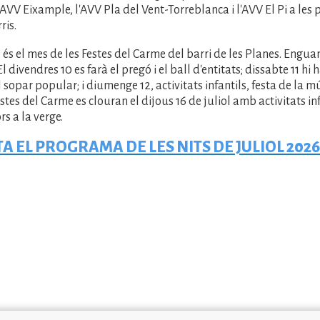
'AVV Eixample, l'AVV Pla del Vent-Torreblanca i l'AVV El Pi a les 
ris.
 és el mes de les Festes del Carme del barri de les Planes. Enguan
 El divendres 10 es farà el pregó i el ball d'entitats; dissabte 11 h
el sopar popular; i diumenge 12, activitats infantils, festa de la mú
estes del Carme es clouran el dijous 16 de juliol amb activitats infa
rs a la verge.
A EL PROGRAMA DE LES NITS DE JULIOL 2026