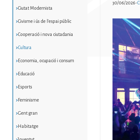
30/06/2026
-
C
Ciutat Modernista
Civisme i ús de l'espai públic
Imatge
Cooperació i nova ciutadania
Cultura
Economia, ocupació i consum
Educació
Esports
Feminisme
Gent gran
Habitatge
Joventut