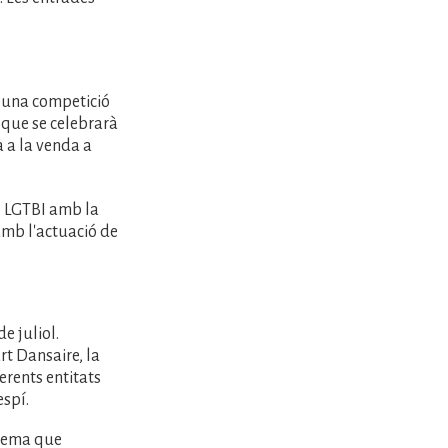
d, una competició
que se celebrarà
a a la venda a
l LGTBI amb la
 amb l'actuació de
e juliol.
t Dansaire, la
erents entitats
espí.
inema que