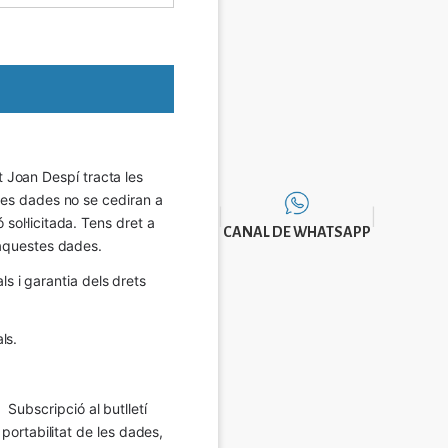
Joan Despí tracta les 
eves dades no se cediran a 
sol·licitada. Tens dret a 
CANAL DE WHATSAPP
e aquestes dades.
 i garantia dels drets 
ls.
Subscripció al butlletí 
 portabilitat de les dades, 