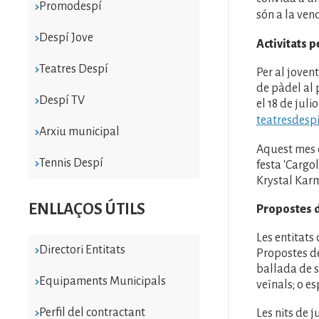
Promodespí
són a la ven
Despí Jove
Activitats p
Teatres Despí
Per al joven
de pàdel al 
Despí TV
el 18 de jul
teatresdespi
Arxiu municipal
Aquest mes 
Tennis Despí
festa 'Cargol
Krystal Kar
ENLLAÇOS ÚTILS
Propostes d
Les entitats 
Directori Entitats
Propostes de
ballada de s
Equipaments Municipals
veïnals; o e
Perfil del contractant
Les nits de 