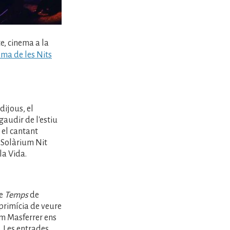
e, cinema a la
ma de les Nits
dijous, el
audir de l'estiu
 el cantant
l Solàrium Nit
la Vida.
le
Temps
de
 primícia de veure
im Masferrer ens
. Les entrades