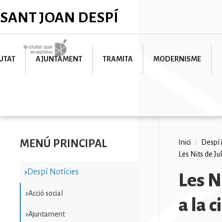
Vés
✕
SANT JOAN DESPÍ
al
contingut
Imatge
UTAT
AJUNTAMENT
TRAMITA
MODERNISME
MENÚ PRINCIPAL
Fil
Inici
/
Despí 
Les Nits de Juli
d'ariad
Despí Notícies
Les Ni
Acció social
a la c
Ajuntament