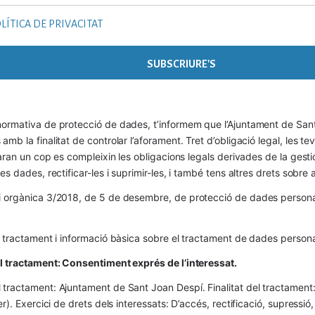
LÍTICA DE PRIVACITAT
ormativa de protecció de dades, t’informem que l’Ajuntament de Sant 
mb la finalitat de controlar l’aforament. Tret d’obligació legal, les t
naran un cop es compleixin les obligacions legals derivades de la gestió 
es dades, rectificar-les i suprimir-les, i també tens altres drets sobr
 orgànica 3/2018, de 5 de desembre, de protecció de dades personals
l tractament i informació bàsica sobre el tractament de dades persona
el tractament: Consentiment exprés de l’interessat.
tractament: Ajuntament de Sant Joan Despí. Finalitat del tractament:  
er). Exercici de drets dels interessats: D’accés, rectificació, supressió,