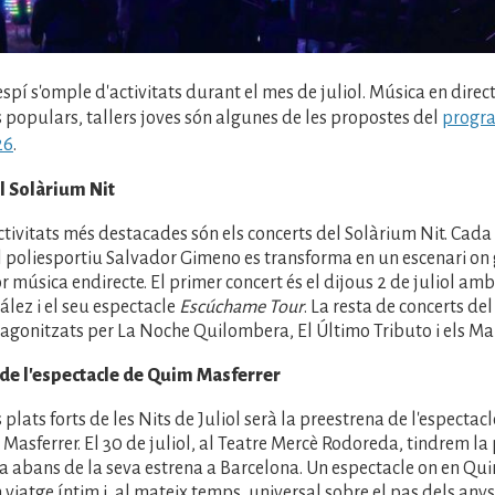
spí s'omple d'activitats durant el mes de juliol. Música en direct
es populars, tallers joves són algunes de les propostes del
progra
26
.
l Solàrium Nit
ctivitats més destacades són els concerts del Solàrium Nit. Cada 
 poliesportiu Salvador Gimeno es transforma en un escenari on g
r música endirecte. El primer concert és el dijous 2 de juliol amb
lez i el seu espectacle
Escúchame Tour
. La resta de concerts de
agonitzats per La Noche Quilombera, El Último Tributo i els Ma
de l'espectacle de Quim Masferrer
 plats forts de les Nits de Juliol serà la preestrena de l'espectac
 Masferrer. El 30 de juliol, al Teatre Mercè Rodoreda, tindrem la
 abans de la seva estrena a Barcelona. Un espectacle on en Qu
 viatge íntim i, al mateix temps, universal sobre el pas dels anys