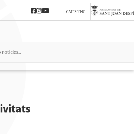
Imatge
Imatge
Imatge
Imatge
CAT
ESP
ENG
tivitats