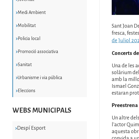
Medi Ambient
Mobilitat
Sant Joan De
fresca, fest
Policia local
de Juliol 20
Promoció associativa
Concerts de
Sanitat
Una de les a
solàrium del
Urbanisme i via pública
amb la millo
Ismael Gonzá
Eleccions
estaran prot
Preestrena 
WEBS MUNICIPALS
Un altre dels
l'actor Quim
Despí Esport
aquesta obra
convida a un