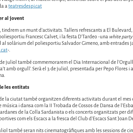
da a
teatresdespi.cat
er al jovent
t, tindrem un munt d'activitats. Tallers refrescants a El Bulevar
poliesportiu Francesc Calvet, i la festa D'Tardeo -una
white party
iol al solàrium del poliesportiu Salvador Gimeno, amb entrades j
.cat
-.
de juliol també commemorarem el Dia Internacional de l'Orgul
a't amb orgull'. Serà el 3 de juliol, presentada per Pepo Flores i
ma.
e les entitats
de la ciutat també organitzen diferents activitats durant el mes d
 música i dansa com la II Trobada de Cossos de Dansa de l'Esbar
ardanes de la Colla Sardanista o els concerts organitzats per dif
sportives com els Escacs a la fresca del Club d'Escacs Sant Joan D
juliol també seran nits cinematogràfiques amb les sessions de c