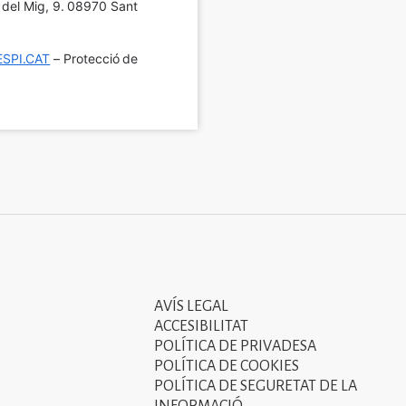
í del Mig, 9. 08970 Sant 
SPI.CAT
 – Protecció de 
AVÍS LEGAL
Tercer
ACCESIBILITAT
menú
POLÍTICA DE PRIVADESA
POLÍTICA DE COOKIES
del
POLÍTICA DE SEGURETAT DE LA
peu
INFORMACIÓ