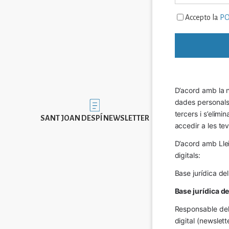
Accepto la
PO
D’acord amb la n
dades personals a
Imatge
tercers i s’elimi
SANT JOAN DESPÍ NEWSLETTER
accedir a les tev
D’acord amb Llei
digitals:
Base jurídica de
Base jurídica d
Responsable del 
digital (newslett