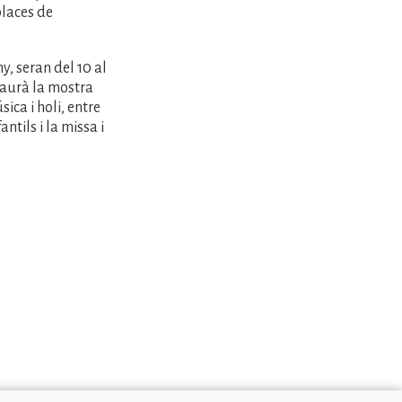
places de
y, seran del 10 al
i haurà la mostra
sica i holi, entre
ntils i la missa i